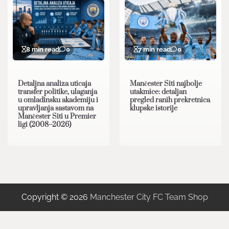
8 min read
0
7 min read
0
Detaljna analiza uticaja
Mančester Siti najbolje
transfer politike, ulaganja
utakmice: detaljan
u omladinsku akademiju i
pregled ranih prekretnica
upravljanja sastavom na
klupske istorije
Mančester Siti u Premier
ligi (2008–2026)
Copyright © 2026
Manchester City FC Team Shop