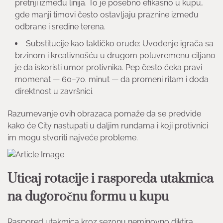
pretnji između linija. To je posebno efikasno u kupu,
gde manji timovi često ostavljaju praznine između
odbrane i sredine terena.
Substitucije kao taktičko oruđe: Uvođenje igrača sa
brzinom i kreativnošću u drugom poluvremenu ciljano
je da iskoristi umor protivnika. Pep često čeka pravi
momenat — 60–70. minut — da promeni ritam i doda
direktnost u završnici.
Razumevanje ovih obrazaca pomaže da se predvide
kako će City nastupati u daljim rundama i koji protivnici
im mogu stvoriti najveće probleme.
Uticaj rotacije i rasporeda utakmica
na dugoročnu formu u kupu
Raspored utakmica kroz sezonu neminovno diktira