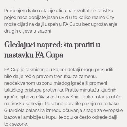
Praćenjem kako rotacije utiču na rezultate i statistiku
pojedinaca dobijate jasan uvid u to koliko realno City
može ciljati na dalji uspeh u FA Cupu bez ugrožavanja
drugih ciljeva u sezoni.
Gledajući napred: šta pratiti u
nastavku FA Cupa
FA Cup je takmičenje u kojem detalji mogu presuditi —
bilo da je reč o pravom trenutku za zamenu,
neočekivanom usponu mladog igrača ili promeni
taktičkog pristupa protivnika. Pratite minutažu ključnih
igrača, njihovu efikasnost u završnici i kako rotacija utiče
na timsku koheziju. Posebno obratite pažnju na to kako
Guardiola balansira između očuvanja snage za evropske
izazove i ambicije u kupu: te odluke često odrede dalji
tok sezone.