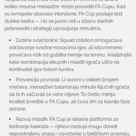
koliko resursa menadžer može posvetiti FA Cupu. Kad
su evropske obaveze intenzivne, FA Cup postaje test
dubine kadra — i to se jasno vidi u izboru startnih
jedanaestki i strategiji upravljanja minutima.
Dubina svlačionice: Squad rotation omogućava
održavanje svežine nosiacima igre, ali istovremeno
povećava rizik od gubitka hemije na terenu. Analizirajte
kako kombinacija iskusnih i mladih igrača utiče na
kontinuitet igre tokom turnira.
Prevencija povreda: U sezoni s velikim brojem
mečeva, menadžeri balansiraju minute ključnih igrača
da bi ih sačuvali za veće ciljeve. To često menja
kvalitet izvedbe u FA Cupu, ali čuva tim za kasnije faze
sezone.
Razvoj mladih: FA Cup je idealna platforma za
testiranje talenata — njihovi nastupi mogu doneti
nepredviđenu snagu i osveženje u taktičkom arsenalu.