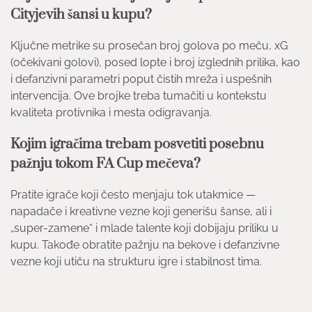
Cityjevih šansi u kupu?
Ključne metrike su prosečan broj golova po meču, xG
(očekivani golovi), posed lopte i broj izglednih prilika, kao
i defanzivni parametri poput čistih mreža i uspešnih
intervencija. Ove brojke treba tumačiti u kontekstu
kvaliteta protivnika i mesta odigravanja.
Kojim igračima trebam posvetiti posebnu
pažnju tokom FA Cup mečeva?
Pratite igrače koji često menjaju tok utakmice —
napadače i kreativne vezne koji generišu šanse, ali i
„super-zamene“ i mlade talente koji dobijaju priliku u
kupu. Takođe obratite pažnju na bekove i defanzivne
vezne koji utiču na strukturu igre i stabilnost tima.