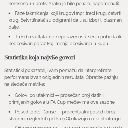
nerešeno 1:1 protiv Y (ako je bilo penala, napomenuti).
Faze takmičenja: koji krugovi (npr. treći krug, četvrti
krug, četvrtfinale) su odigrani i da li su izborili plasman
dalje.
Trend rezultata: niz neporaženosti, serija pobeda ili
neočekivan poraz koji menja očekivanja u kupu.
Statistika koja najviše govori
Statistički pokazatelji vam pomažu da interpretirate
performans izvan očiglednih rezultata. Obratite pažnju
na sledeće metrike:
Golovi po utakmici — prosečan broj datih i
primljenih golova u FA Cup mečevima ove sezone.
Posed lopte i šanse — procentualni posed i broj
stvorenih izglednih prilika (xG) ukazuju na kontrolu igre.