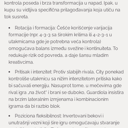
kontrola poseda i brza transformacija u napad. Ipak, u
kupu su vidljiva specifična prilagođavanja koja utiču na
tok susreta.
Rotacija i formacija: Češće korišćenje varijacija
formacije (npr. 4-3-3 sa širokim krilima ili 4-2-3-1 u
utakmicama gde je potrebna veća kontrola)
omogućava balans između svežine i kontinuiteta. To
redukuje rizik od povreda, a daje šansu mladim
kreativcima.
Pritisak i intenzitet: Protiv slabijih rivala, City ponekad
kontroliše utakmicu sa nižim intenzitetom pritiska kako
bi sačuvali energiju. Nasuprot tome, u mečevima gde
rival igra „na život“ i brani se duboko, Guardiola insistira
na brzim lateralnim izmjenama i kombinacionim
igrama da bi razbio blok.
Poziciona fleksibilnost: Invertovani bekovi i
unutrašnji vezni koji šire igru omogućavaju stvaranje