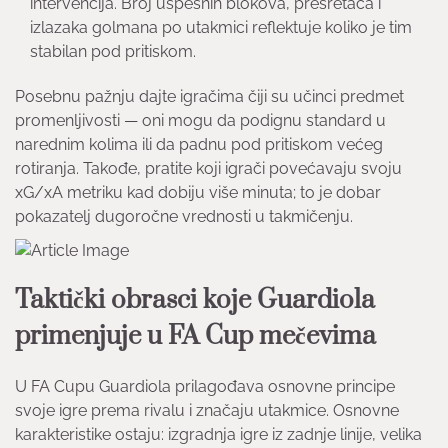
intervencija. Broj uspešnih blokova, presretača i
izlazaka golmana po utakmici reflektuje koliko je tim
stabilan pod pritiskom.
Posebnu pažnju dajte igračima čiji su učinci predmet
promenljivosti — oni mogu da podignu standard u
narednim kolima ili da padnu pod pritiskom većeg
rotiranja. Takođe, pratite koji igrači povećavaju svoju
xG/xA metriku kad dobiju više minuta; to je dobar
pokazatelj dugoročne vrednosti u takmičenju.
Taktički obrasci koje Guardiola
primenjuje u FA Cup mečevima
U FA Cupu Guardiola prilagođava osnovne principe
svoje igre prema rivalu i značaju utakmice. Osnovne
karakteristike ostaju: izgradnja igre iz zadnje linije, velika