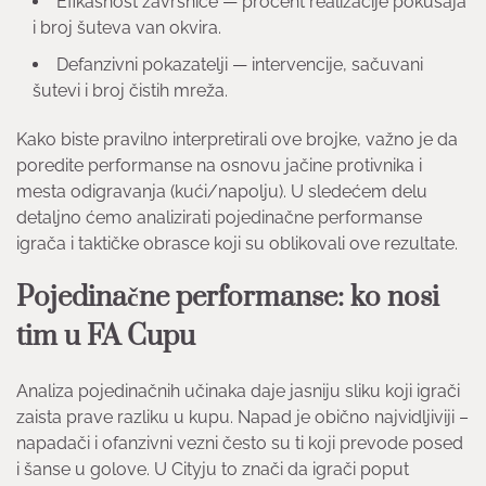
Efikasnost završnice — procent realizacije pokušaja
i broj šuteva van okvira.
Defanzivni pokazatelji — intervencije, sačuvani
šutevi i broj čistih mreža.
Kako biste pravilno interpretirali ove brojke, važno je da
poredite performanse na osnovu jačine protivnika i
mesta odigravanja (kući/napolju). U sledećem delu
detaljno ćemo analizirati pojedinačne performanse
igrača i taktičke obrasce koji su oblikovali ove rezultate.
Pojedinačne performanse: ko nosi
tim u FA Cupu
Analiza pojedinačnih učinaka daje jasniju sliku koji igrači
zaista prave razliku u kupu. Napad je obično najvidljiviji –
napadači i ofanzivni vezni često su ti koji prevode posed
i šanse u golove. U Cityju to znači da igrači poput