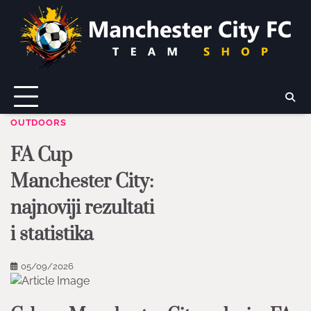
Skip
to
content
OUTDOORS
FA Cup
Manchester City:
najnoviji rezultati
i statistika
05/09/2026