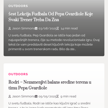
OUTDOORS
Šest Lekcija Fudbala Od Pepa Gvardiole Koje
Svaki Trener Treba Da Zna
Jason Simmons
03/08/2025
14 min read
U svetu fudbala, Pep Gvardiola se ističe kao jedan od
najuspešnijih trenera, čije su metode revolucionisale igru. Ovaj
tekst će vam predstaviti deset ključnih lekcija koje možete
primeniti u svom trenerskom radu. Bilo da ste…
OUTDOORS
Rodri – Nezamenjivi balans sredine terena u
timu Pepa Gvardiole
Jason Simmons
05/05/2025
9 min read
U svetu fudbala, Rodri se ističe kao ključni igrač u sredini
terena, a to je jasno kada posmatrate stil igre tima Pepa