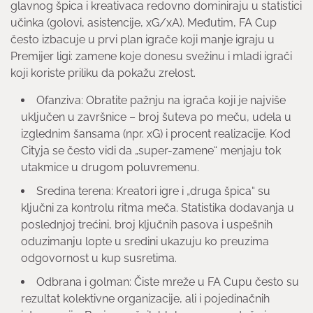
glavnog špica i kreativaca redovno dominiraju u statistici
učinka (golovi, asistencije, xG/xA). Međutim, FA Cup
često izbacuje u prvi plan igrače koji manje igraju u
Premijer ligi: zamene koje donesu svežinu i mladi igrači
koji koriste priliku da pokažu zrelost.
Ofanziva: Obratite pažnju na igrača koji je najviše
uključen u završnice – broj šuteva po meču, udela u
izglednim šansama (npr. xG) i procent realizacije. Kod
Cityja se često vidi da „super-zamene“ menjaju tok
utakmice u drugom poluvremenu.
Sredina terena: Kreatori igre i „druga špica“ su
ključni za kontrolu ritma meča. Statistika dodavanja u
poslednjoj trećini, broj ključnih pasova i uspešnih
oduzimanju lopte u sredini ukazuju ko preuzima
odgovornost u kup susretima.
Odbrana i golman: Čiste mreže u FA Cupu često su
rezultat kolektivne organizacije, ali i pojedinačnih