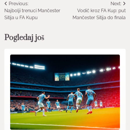
Post
Previous:
Next:
Najbolji trenuci Mančester
Vodič kroz FA Kup: put
navigation
Sitija u FA Kupu
Mančester Sitija do finala
Pogledaj još