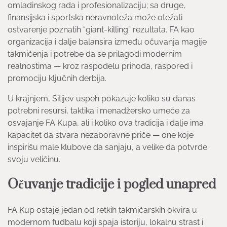
omladinskog rada i profesionalizaciju; sa druge,
finansijska i sportska neravnoteža može otežati
ostvarenje poznatih “giant-killing” rezultata. FA kao
organizacija i dalje balansira između očuvanja magije
takmičenja i potrebe da se prilagodi modernim
realnostima — kroz raspodelu prihoda, raspored i
promociju ključnih derbija.
U krajnjem, Sitijev uspeh pokazuje koliko su danas
potrebni resursi, taktika i menadžersko umeće za
osvajanje FA Kupa, ali i koliko ova tradicija i dalje ima
kapacitet da stvara nezaboravne priče — one koje
inspirišu male klubove da sanjaju, a velike da potvrde
svoju veličinu.
Očuvanje tradicije i pogled unapred
FA Kup ostaje jedan od retkih takmičarskih okvira u
modernom fudbalu koji spaja istoriju, lokalnu strast i