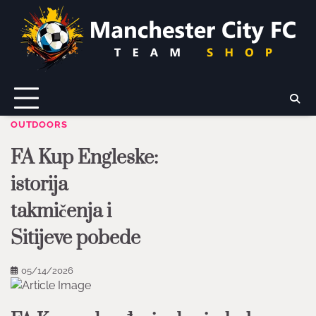
Skip
to
content
OUTDOORS
FA Kup Engleske:
istorija
takmičenja i
Sitijeve pobede
05/14/2026