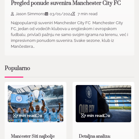
Pregled ponude suvenira Manchester City FC
Jason Simmons
03/01/2024
7 min read
Najpopularniji suveniri Manchester City FC Manchester City
FC, jedan od vodećih klubova u engleskom i evropskom
fudbalu, privlači pažnju ne samo svojim igrama na terenu, već i
impresivnom ponudom suvenira. Svake sezone, klub iz
Mančestera…
Popularno
7 min read
0
7 min read
0
Mančester Siti najbolje
Detaljna analiza: