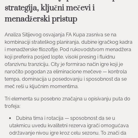
strategija, ključni mečevi i
menadžerski pristup
Analiza Sitijevog osvajanja FA Kupa zasniva se na
kombinaciji strateškog planiranja, dubine igračkog kadra
i menadžerske filozofije. Pod rukovodstvom menadžera
koji preferira posjed lopte, visoki presing i fluidnu
ofanzivnu tranziciju, City je formirao način igre koji je
naročito pogodan za eliminacione mečeve — kontrola
tempa, dominacija u posedovanju i sposobnost da se
meč reši u ključnim momentima.
Tri elementa su posebno značajna u opisivanju puta do
trofeja:
Dubina tima i rotacija — sposobnost da se u
utakmicu uvedu kvalitetni rezerva igrači omogućava
održavanje nivou igre kroz celu sezonu. To znači da