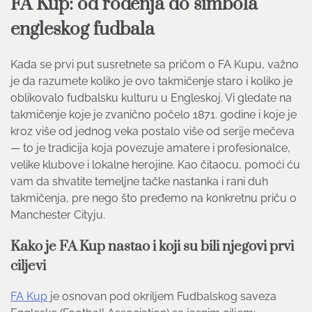
FA Kup: od rođenja do simbola
engleskog fudbala
Kada se prvi put susretnete sa pričom o FA Kupu, važno
je da razumete koliko je ovo takmičenje staro i koliko je
oblikovalo fudbalsku kulturu u Engleskoj. Vi gledate na
takmičenje koje je zvanično počelo 1871. godine i koje je
kroz više od jednog veka postalo više od serije mečeva
— to je tradicija koja povezuje amatere i profesionalce,
velike klubove i lokalne herojine. Kao čitaocu, pomoći ću
vam da shvatite temeljne tačke nastanka i rani duh
takmičenja, pre nego što pređemo na konkretnu priču o
Manchester Cityju.
Kako je FA Kup nastao i koji su bili njegovi prvi
ciljevi
FA Kup
je osnovan pod okriljem Fudbalskog saveza