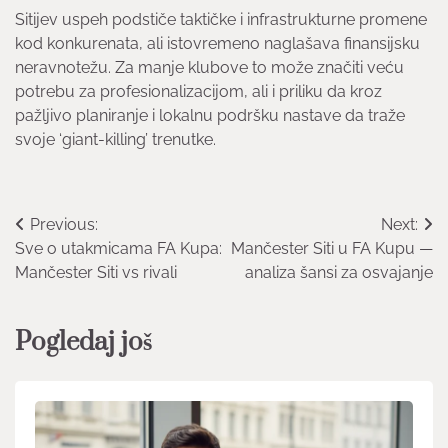
Sitijev uspeh podstiče taktičke i infrastrukturne promene
kod konkurenata, ali istovremeno naglašava finansijsku
neravnotežu. Za manje klubove to može značiti veću
potrebu za profesionalizacijom, ali i priliku da kroz
pažljivo planiranje i lokalnu podršku nastave da traže
svoje ‘giant-killing’ trenutke.
Post
Previous:
Next:
Sve o utakmicama FA Kupa:
Mančester Siti u FA Kupu —
navigation
Mančester Siti vs rivali
analiza šansi za osvajanje
Pogledaj još