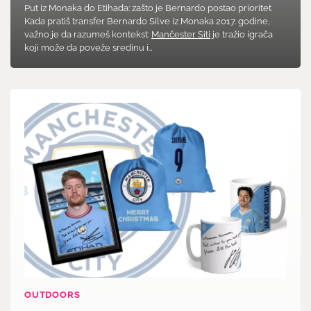
Put iz Monaka do Etihada: zašto je Bernardo postao prioritet
Kada pratiš transfer Bernardo Silve iz Monaka 2017. godine,
važno je da razumeš kontekst:
Mančester Siti
je tražio igrača
koji može da poveže sredinu i…
OUTDOORS