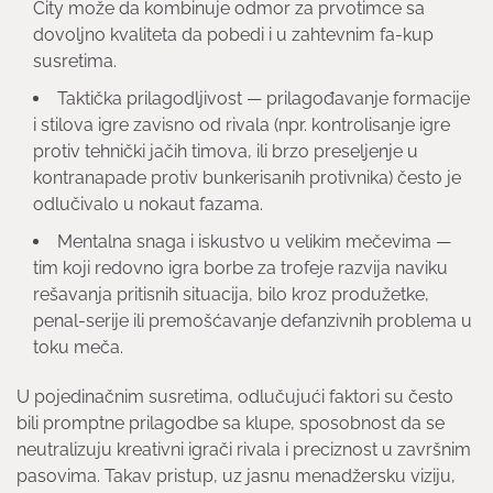
City može da kombinuje odmor za prvotimce sa
dovoljno kvaliteta da pobedi i u zahtevnim fa-kup
susretima.
Taktička prilagodljivost — prilagođavanje formacije
i stilova igre zavisno od rivala (npr. kontrolisanje igre
protiv tehnički jačih timova, ili brzo preseljenje u
kontranapade protiv bunkerisanih protivnika) često je
odlučivalo u nokaut fazama.
Mentalna snaga i iskustvo u velikim mečevima —
tim koji redovno igra borbe za trofeje razvija naviku
rešavanja pritisnih situacija, bilo kroz produžetke,
penal-serije ili premošćavanje defanzivnih problema u
toku meča.
U pojedinačnim susretima, odlučujući faktori su često
bili promptne prilagodbe sa klupe, sposobnost da se
neutralizuju kreativni igrači rivala i preciznost u završnim
pasovima. Takav pristup, uz jasnu menadžersku viziju,