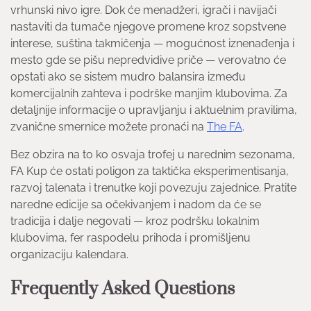
vrhunski nivo igre. Dok će menadžeri, igrači i navijači
nastaviti da tumače njegove promene kroz sopstvene
interese, suština takmičenja — mogućnost iznenađenja i
mesto gde se pišu nepredvidive priče — verovatno će
opstati ako se sistem mudro balansira između
komercijalnih zahteva i podrške manjim klubovima. Za
detaljnije informacije o upravljanju i aktuelnim pravilima,
zvanične smernice možete pronaći na
The FA
.
Bez obzira na to ko osvaja trofej u narednim sezonama,
FA Kup će ostati poligon za taktička eksperimentisanja,
razvoj talenata i trenutke koji povezuju zajednice. Pratite
naredne edicije sa očekivanjem i nadom da će se
tradicija i dalje negovati — kroz podršku lokalnim
klubovima, fer raspodelu prihoda i promišljenu
organizaciju kalendara.
Frequently Asked Questions