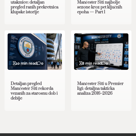
utakmice: detaljan
Mančester Siti najbolje
pregled ranih prekretnica
sezone kroz pet ključnih
klupske istorije
epoha — Part 1
10 min read
0
8 min read
0
Detaljan pregled
Mančester Siti u Premier
Mančester Siti rekorda
ligi: detaljna taktička
vezanih za starosnu dob i
analiza 2016–2026
debije