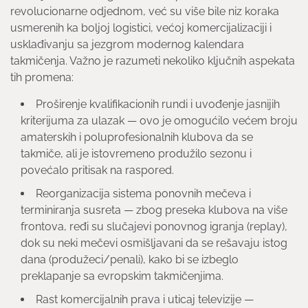
revolucionarne odjednom, već su više bile niz koraka
usmerenih ka boljoj logistici, većoj komercijalizaciji i
usklađivanju sa jezgrom modernog kalendara
takmičenja. Važno je razumeti nekoliko ključnih aspekata
tih promena:
Proširenje kvalifikacionih rundi i uvođenje jasnijih
kriterijuma za ulazak — ovo je omogućilo većem broju
amaterskih i poluprofesionalnih klubova da se
takmiče, ali je istovremeno produžilo sezonu i
povećalo pritisak na raspored.
Reorganizacija sistema ponovnih mečeva i
terminiranja susreta — zbog preseka klubova na više
frontova, ređi su slučajevi ponovnog igranja (replay),
dok su neki mečevi osmišljavani da se rešavaju istog
dana (produžeci/penali), kako bi se izbeglo
preklapanje sa evropskim takmičenjima.
Rast komercijalnih prava i uticaj televizije —