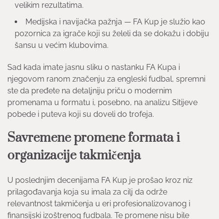
velikim rezultatima.
Medijska i navijačka pažnja — FA Kup je služio kao
pozornica za igrače koji su želeli da se dokažu i dobiju
šansu u većim klubovima.
Sad kada imate jasnu sliku o nastanku FA Kupa i
njegovom ranom značenju za engleski fudbal, spremni
ste da pređete na detaljniju priču o modernim
promenama u formatu i, posebno, na analizu Sitijeve
pobede i puteva koji su doveli do trofeja.
Savremene promene formata i
organizacije takmičenja
U poslednjim decenijama FA Kup je prošao kroz niz
prilagođavanja koja su imala za cilj da održe
relevantnost takmičenja u eri profesionalizovanog i
finansijski izoštrenog fudbala. Te promene nisu bile