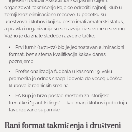
Engleske (Football Association) sa jasnim ciljem:
organizovati takmičenje koje će odrediti najbolji klub u
zemlji kroz eliminacione mečeve. U početku su
učestvovali klubovi koji su često imali amaterski status,
a pravila i organizacija su se razvijali iz sezone u sezonu.
Važno je da znate sledeće razvojne tačke:
Prvi turnir (1871–72) bio je jednostavan eliminacioni
format, bez sistema kvalifikacija kakav danas
poznajemo.
Profesionalizacija fudbala u kasnom 19. veku
promenila je odnos snaga i dovela do većeg učešća
klubova iz radničkih sredina.
FA Kup je brzo postao mestom za istorijske
trenutke i “giant-killings” — kad manji klubovi pobeđuju
favorizovane suparnike.
Rani format takmičenja i društveni