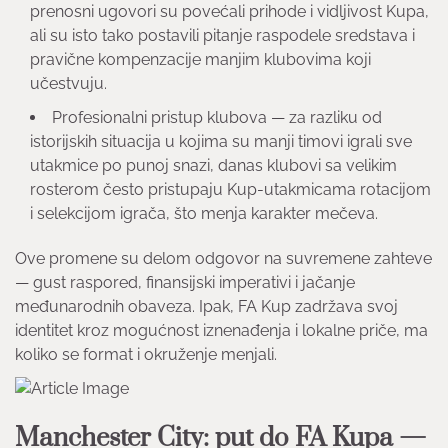
prenosni ugovori su povećali prihode i vidljivost Kupa,
ali su isto tako postavili pitanje raspodele sredstava i
pravične kompenzacije manjim klubovima koji
učestvuju.
Profesionalni pristup klubova — za razliku od
istorijskih situacija u kojima su manji timovi igrali sve
utakmice po punoj snazi, danas klubovi sa velikim
rosterom često pristupaju Kup-utakmicama rotacijom
i selekcijom igrača, što menja karakter mečeva.
Ove promene su delom odgovor na suvremene zahteve
— gust raspored, finansijski imperativi i jačanje
međunarodnih obaveza. Ipak, FA Kup zadržava svoj
identitet kroz mogućnost iznenađenja i lokalne priče, ma
koliko se format i okruženje menjali.
Manchester City: put do FA Kupa —