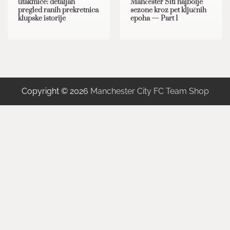
utakmice: detaljan
Mančester Siti najbolje
pregled ranih prekretnica
sezone kroz pet ključnih
klupske istorije
epoha — Part 1
Copyright © 2026
Manchester City FC Team Shop