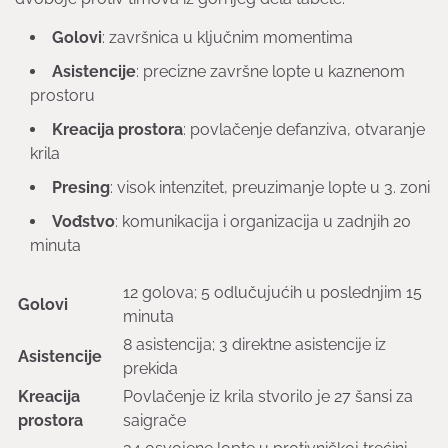
Golovi
: završnica u ključnim momentima
Asistencije
: precizne završne lopte u kaznenom
prostoru
Kreacija prostora
: povlačenje defanziva, otvaranje
krila
Presing
: visok intenzitet, preuzimanje lopte u 3. zoni
Vođstvo
: komunikacija i organizacija u zadnjih 20
minuta
12 golova; 5 odlučujućih u poslednjim 15
Golovi
minuta
8 asistencija; 3 direktne asistencije iz
Asistencije
prekida
Kreacija
Povlačenje iz krila stvorilo je 27 šansi za
prostora
saigrače