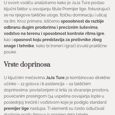
U ovom vodiču analiziramo kako je JaJa Ture postao
ključni faktor u osvajanju titule Premijer lige, fokusirajući
se na njegove taktičke uloge, fizičku dominaciju i uticaj
na tim. Kroz primere, ističemo
sposobnost da razbije
odbranu dugim prodorima i preciznim šutevima
,
vođstvo na terenu i sposobnost kontrole ritma igre
,
kao i
opasnost koju predstavlja za protivnike zbog
snage i tehnike
, kako bi treneri i igrači izvukli praktične
pouke.
Vrste doprinosa
U ključnim mečevima
JaJa Ture
je kombinovao direktne
učinke – 12 golova i 8 asistencija – sa taktičkim
doprinosima: povlačenjem iz krila za stvaranje prostora,
povećanim presingom (34 uspešna osvajanja lopte u
poslednjoj trećini) i vođstvom koje je podiglo standard
premijer lige
nastupa. Ti elementi su često odlučivali
dvoboje protiv timova iz gornjeg dela tabele.