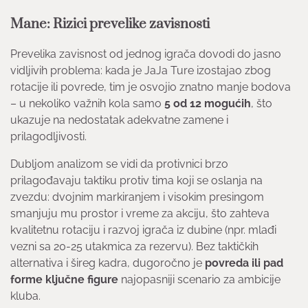
Mane: Rizici prevelike zavisnosti
Prevelika zavisnost od jednog igrača dovodi do jasno
vidljivih problema: kada je JaJa Ture izostajao zbog
rotacije ili povrede, tim je osvojio znatno manje bodova
– u nekoliko važnih kola samo
5 od 12 mogućih
, što
ukazuje na nedostatak adekvatne zamene i
prilagodljivosti.
Dubljom analizom se vidi da protivnici brzo
prilagođavaju taktiku protiv tima koji se oslanja na
zvezdu: dvojnim markiranjem i visokim presingom
smanjuju mu prostor i vreme za akciju, što zahteva
kvalitetnu rotaciju i razvoj igrača iz dubine (npr. mlađi
vezni sa 20-25 utakmica za rezervu). Bez taktičkih
alternativa i šireg kadra, dugoročno je
povreda ili pad
forme ključne figure
najopasniji scenario za ambicije
kluba.