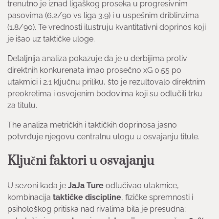
trenutno je iznad ligaškog proseka u progresivnim
pasovima (6.2/90 vs liga 3.9) i u uspešnim driblinzima
(1.8/90). Te vrednosti ilustruju kvantitativni doprinos koji
je išao uz taktičke uloge.
Detaljnija analiza pokazuje da je u derbijima protiv
direktnih konkurenata imao prosečno xG 0.55 po
utakmici i 2.1 ključnu priliku, što je rezultovalo direktnim
preokretima i osvojenim bodovima koji su odlučili trku
za titulu.
The analiza metričkih i taktičkih doprinosa jasno
potvrđuje njegovu centralnu ulogu u osvajanju titule.
Ključni faktori u osvajanju
U sezoni kada je
JaJa Ture
odlučivao utakmice,
kombinacija
taktičke discipline
, fizičke spremnosti i
psihološkog pritiska nad rivalima bila je presudna;