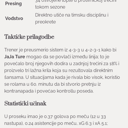
34 osvojene lopte u protivničkoj trećini
Presing
tokom sezone
Direktno utiče na timsku disciplinu i
Vođstvo
preokrete
Taktičke prilagodbe
Trener je preusmerio sistem iz 4-3-3 u 4-2-3-1 kako bi
JaJa Ture
mogao da se povlači između linija; to je
povećalo broj njegovih dodira u zadnjoj trećini za 18% i
proizvelo tri lažna krila koja su rezultovala direktnim
šansama. U situacijama kada je rivala bio visok, koristio
se rolama u 60. minutu da bi stvorio pretnju iz
kontranapada i povećao kontrollu poseda.
Statistički učinak
U proseku imao je 0.37 golova po meču (12 u 33
nastupa), 0.24 asistencije po meču, xG 6.3 i xA 5.1;