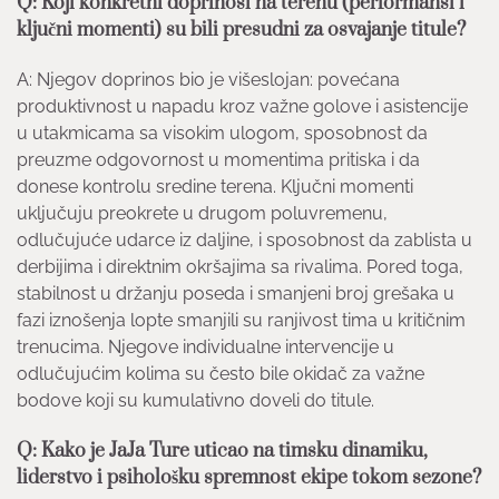
Q: Koji konkretni doprinosi na terenu (performansi i
ključni momenti) su bili presudni za osvajanje titule?
A: Njegov doprinos bio je višeslojan: povećana
produktivnost u napadu kroz važne golove i asistencije
u utakmicama sa visokim ulogom, sposobnost da
preuzme odgovornost u momentima pritiska i da
donese kontrolu sredine terena. Ključni momenti
uključuju preokrete u drugom poluvremenu,
odlučujuće udarce iz daljine, i sposobnost da zablista u
derbijima i direktnim okršajima sa rivalima. Pored toga,
stabilnost u držanju poseda i smanjeni broj grešaka u
fazi iznošenja lopte smanjili su ranjivost tima u kritičnim
trenucima. Njegove individualne intervencije u
odlučujućim kolima su često bile okidač za važne
bodove koji su kumulativno doveli do titule.
Q: Kako je JaJa Ture uticao na timsku dinamiku,
liderstvo i psihološku spremnost ekipe tokom sezone?