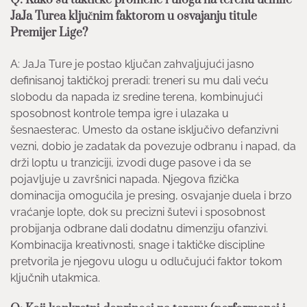
Q: Kako su taktičke promene i uloga na terenu učinile
JaJa Turea ključnim faktorom u osvajanju titule
Premijer Lige?
A: JaJa Ture je postao ključan zahvaljujući jasno
definisanoj taktičkoj preradi: treneri su mu dali veću
slobodu da napada iz sredine terena, kombinujući
sposobnost kontrole tempa igre i ulazaka u
šesnaesterac. Umesto da ostane isključivo defanzivni
vezni, dobio je zadatak da povezuje odbranu i napad, da
drži loptu u tranziciji, izvodi duge pasove i da se
pojavljuje u završnici napada. Njegova fizička
dominacija omogućila je presing, osvajanje duela i brzo
vraćanje lopte, dok su precizni šutevi i sposobnost
probijanja odbrane dali dodatnu dimenziju ofanzivi.
Kombinacija kreativnosti, snage i taktičke discipline
pretvorila je njegovu ulogu u odlučujući faktor tokom
ključnih utakmica.