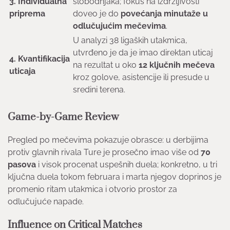
3. Individualna
slobodnjaka; fokus na izdržljivosti
priprema
doveo je do
povećanja minutaže u
odlučujućim mečevima
.
U analyzi 38 ligaških utakmica,
utvrđeno je da je imao direktan uticaj
4. Kvantifikacija
na rezultat u oko
12 ključnih mečeva
uticaja
kroz golove, asistencije ili presude u
sredini terena.
Game-by-Game Review
Pregled po mečevima pokazuje obrasce: u derbijima
protiv glavnih rivala Ture je prosečno imao više od
70
pasova
i visok procenat uspešnih duela; konkretno, u tri
ključna duela tokom februara i marta njegov doprinos je
promenio ritam utakmica i otvorio prostor za
odlučujuće napade.
Influence on Critical Matches