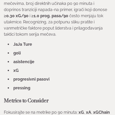
mečevima, broj direktnih učinaka po 90 minuta i
doprinos tranziciji napada-na primer, igrači koji donose
≥
0.30 xG/90
i ≥
1.0 prog. pasa/90
često menjaju tok
utakmice. Recognizing, za potpunu sliku pratite i
vanmetričke faktore poput liderstva i prilagođavanja
taktici tokom serija mečeva.
JaJa Ture
goli
asistencije
xG
progresivni pasovi
pressing
Metrics to Consider
Fokusirajte se na metrike po 90 minuta:
xG
,
xA
,
xGChain