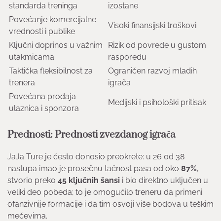
standarda treninga
izostane
Povećanje komercijalne
Visoki finansijski troškovi
vrednosti i publike
Ključni doprinos u važnim
Rizik od povrede u gustom
utakmicama
rasporedu
Taktička fleksibilnost za
Ograničen razvoj mladih
trenera
igrača
Povećana prodaja
Medijski i psihološki pritisak
ulaznica i sponzora
Prednosti: Prednosti zvezdanog igrača
JaJa Ture je često donosio preokrete: u 26 od 38
nastupa imao je prosečnu tačnost pasa od oko
87%
,
stvorio preko
45 ključnih šansi
i bio direktno uključen u
veliki deo pobeda; to je omogućilo treneru da primeni
ofanzivnije formacije i da tim osvoji više bodova u teškim
mečevima.