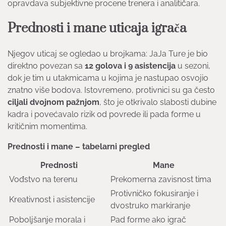
opravdava subjektivne procene trenera i analitičara.
Prednosti i mane uticaja igrača
Njegov uticaj se ogledao u brojkama: JaJa Ture je bio
direktno povezan sa
12 golova i 9 asistencija
u sezoni,
dok je tim u utakmicama u kojima je nastupao osvojio
znatno više bodova. Istovremeno, protivnici su ga često
ciljali dvojnom pažnjom
, što je otkrivalo slabosti dubine
kadra i povećavalo rizik od povrede ili pada forme u
kritičnim momentima.
Prednosti i mane – tabelarni pregled
Prednosti
Mane
Vođstvo na terenu
Prekomerna zavisnost tima
Protivničko fokusiranje i
Kreativnost i asistencije
dvostruko markiranje
Poboljšanje morala i
Pad forme ako igrač