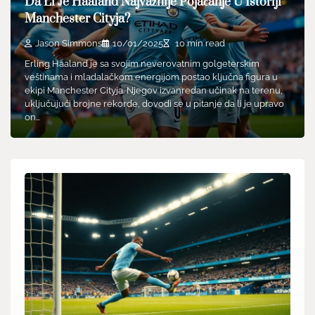
Da Li Je Haaland Najvažnije Pojačanje U Istoriji
Manchester Cityja?
Jason Simmons
10/01/2025
10 min read
Erling Haaland je sa svojim neverovatnim golgeterskim
veštinama i mladalačkom energijom postao ključna figura u
ekipi Manchester Cityja. Njegov izvanredan učinak na terenu,
uključujući brojne rekorde, dovodi se u pitanje da li je upravo
on…