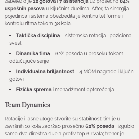
zabeležio je
12 golova
i
7 asistencija
uz prosečno
84%
uspešnih pasova
u ključnim duelima. After, ta sinergija
pojedinca i sistema obezbedila je kontinuitet forme i
kontrolu ritma tokom 38 kola.
Taktička disciplina
– sistemska rotacija i poziciona
svest
Dinamika tima
– 62% poseda u proseku tokom
odlučujuće serije
Individualna briljantnost
– 4 MOM nagrade i ključni
golovi
Fizička sprema
i menadžment opterećenja
Team Dynamics
Rotacije i jasne uloge stvorile su stabilnost: tim je u
završnih 10 kola zadržao prosečno
62% poseda
i izgubio
samo dva direktna duela protiv top 6 rivala; trener je