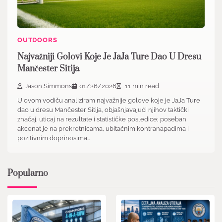
OUTDOORS
Najvažniji Golovi Koje Je JaJa Ture Dao U Dresu
Mančester Sitija
Jason Simmons
01/26/2026
11 min read
U ovom vodiču analiziram najvažnije golove koje je JaJa Ture
dao u dresu Mančester Sitija, objašnjavajući njihov taktički
značaj, uticaj na rezultate i statističke posledice; poseban
akcenat je na prekretnicama, ubitačnim kontranapadima i
pozitivnim doprinosima…
Popularno