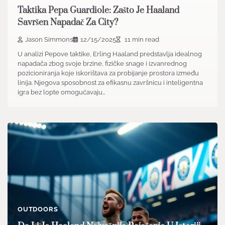
Taktika Pepa Guardiole: Zašto Je Haaland
Savršen Napadač Za City?
Jason Simmons
12/15/2025
11 min read
U analizi Pepove taktike, Erling Haaland predstavlja idealnog
napadača zbog svoje brzine, fizičke snage i izvanrednog
pozicioniranja koje iskorištava za probijanje prostora između
linija. Njegova sposobnost za efikasnu završnicu i inteligentna
igra bez lopte omogućavaju…
OUTDOORS