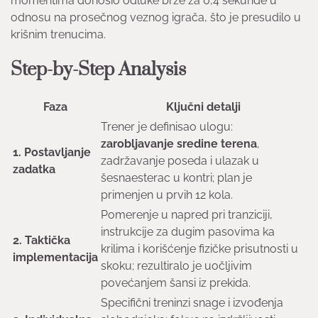
momentima donosio odluke brže za 0,4 sekunde u
odnosu na prosečnog veznog igrača, što je presudilo u
krišnim trenucima.
Step-by-Step Analysis
Faza
Ključni detalji
Trener je definisao ulogu:
zarobljavanje sredine terena
,
1. Postavljanje
zadržavanje poseda i ulazak u
zadatka
šesnaesterac u kontri; plan je
primenjen u prvih 12 kola.
Pomerenje u napred pri tranziciji,
instrukcije za dugim pasovima ka
2. Taktička
krilima i korišćenje fizičke prisutnosti u
implementacija
skoku; rezultiralo je uočljivim
povećanjem šansi iz prekida.
Specifični treninzi snage i izvođenja