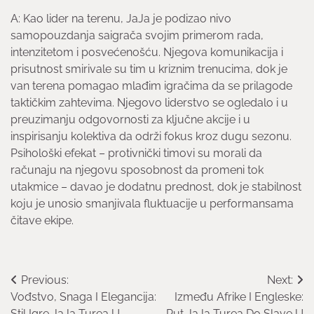
A: Kao lider na terenu, JaJa je podizao nivo
samopouzdanja saigrača svojim primerom rada,
intenzitetom i posvećenošću. Njegova komunikacija i
prisutnost smirivale su tim u kriznim trenucima, dok je
van terena pomagao mlađim igračima da se prilagode
taktičkim zahtevima. Njegovo liderstvo se ogledalo i u
preuzimanju odgovornosti za ključne akcije i u
inspirisanju kolektiva da održi fokus kroz dugu sezonu.
Psihološki efekat – protivnički timovi su morali da
računaju na njegovu sposobnost da promeni tok
utakmice – davao je dodatnu prednost, dok je stabilnost
koju je unosio smanjivala fluktuacije u performansama
čitave ekipe.
Post
Previous:
Next:
Vođstvo, Snaga I Elegancija:
Između Afrike I Engleske:
navigation
Stil Igre JaJa Turea U
Put JaJa Turea Do Slave U