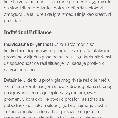
koristio zonalno markiranje i rane promenе u 55. minutu
da slomi ritam protivnika, dok su defanzivni blokovi
omogućili JaJa Turеu da igra između linija kao kreativni
prekidač.
Individual Brilliance
Individualna briljantnost
JaJa Turea merila se
konkretnim doprinosima: 4 nagrade za igrača utakmice,
prosečno 2 ključna pasa po susretu i 0,6 kreiranih šansi,
uz sposobnost da reši situacije 1v1 kada je protivnik
najviše pritiskao.
Detaljnije, u derbiju protiv glavnog rivala rešio je meč u
78. minutu kombinacijom ulaza iz drugog plana i tačnog
proigravanja-primio je loptu na 25 metara, izveo
promenljiv korak koji je otvorio prostor i asistirao za
pobednički gol; takvih situacija je bilo najmanje šest u
sezoni, a analiza video arhive pokazuje da je u tim