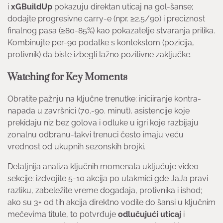
i
xGBuildUp
pokazuju direktan uticaj na gol-šanse;
dodajte progresivne carry-e (npr. ≥2.5/90) i preciznost
finalnog pasа (≥80-85%) kao pokazatelje stvaranja prilika.
Kombinujte per-90 podatke s kontekstom (pozicija,
protivnik) da biste izbegli lažno pozitivne zaključke.
Watching for Key Moments
Obratite pažnju na ključne trenutke: iniciiranje kontra-
napada u završnici (70.-90. minut), asistencije koje
prekidaju niz bez golova i odluke u igri koje razbijaju
zonalnu odbranu-takvi trenuci često imaju veću
vrednost od ukupnih sezonskih brojki.
Detaljnija analiza ključnih momenata uključuje video-
sekcije: izdvojite 5-10 akcija po utakmici gde JaJa pravi
razliku, zabeležite vreme događaja, protivnika i ishod;
ako su 3+ od tih akcija direktno vodile do šansi u ključnim
mečevima titule, to potvrđuje
odlučujući uticaj
i