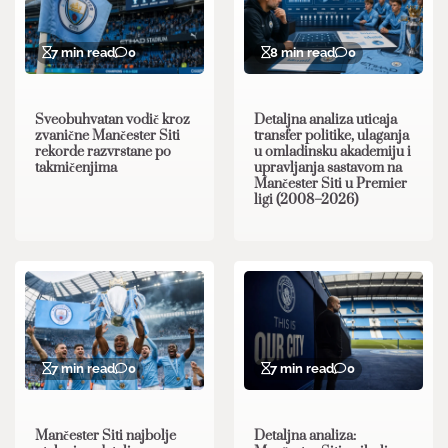
7 min read
0
8 min read
0
Sveobuhvatan vodič kroz
Detaljna analiza uticaja
zvanične Mančester Siti
transfer politike, ulaganja
rekorde razvrstane po
u omladinsku akademiju i
takmičenjima
upravljanja sastavom na
Mančester Siti u Premier
ligi (2008–2026)
7 min read
0
7 min read
0
Mančester Siti najbolje
Detaljna analiza: