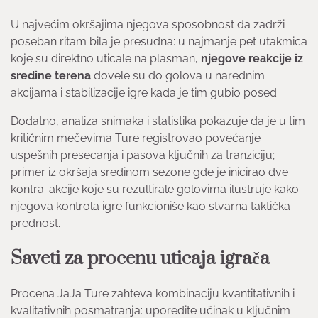
U najvećim okršajima njegova sposobnost da zadrži
poseban ritam bila je presudna: u najmanje pet utakmica
koje su direktno uticale na plasman,
njegove reakcije iz
sredine terena
dovele su do golova u narednim
akcijama i stabilizacije igre kada je tim gubio posed.
Dodatno, analiza snimaka i statistika pokazuje da je u tim
kritičnim mečevima Ture registrovao povećanje
uspešnih presecanja i pasova ključnih za tranziciju;
primer iz okršaja sredinom sezone gde je inicirao dve
kontra-akcije koje su rezultirale golovima ilustruje kako
njegova kontrola igre funkcioniše kao stvarna taktička
prednost.
Saveti za procenu uticaja igrača
Procena JaJa Ture zahteva kombinaciju kvantitativnih i
kvalitativnih posmatranja: uporedite učinak u ključnim