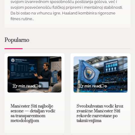
svojom izvanrednom sposobnošću postizanja golova, već i
svojom posvećenošću fizičkoj pripremi i mentalnoj stabilnosti.
Da bi ostao na vrhuncu igre, Haaland kombinira rigorozne
fitnes rutine…
Popularno
7 min read
0
7 min read
0
Mančester Siti najbolje
Sveobuhvatan vodič kroz
sezone — detaljan vodič
zvanične Mančester Siti
sa transparentnom
rekorde razvrstane po
metodologijom
takmičenjima