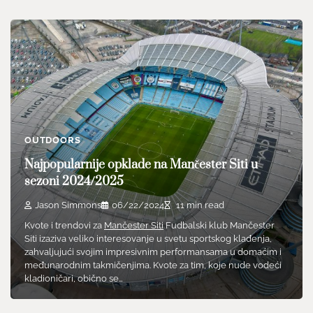
OUTDOORS
Najpopularnije opklade na Mančester Siti u
sezoni 2024/2025
Jason Simmons
06/22/2024
11 min read
Kvote i trendovi za
Mančester Siti
Fudbalski klub Mančester
Siti izaziva veliko interesovanje u svetu sportskog klađenja,
zahvaljujući svojim impresivnim performansama u domaćim i
međunarodnim takmičenjima. Kvote za tim, koje nude vodeći
kladioničari, obično se…