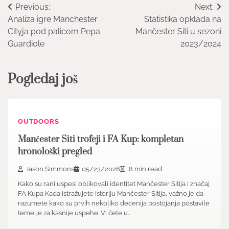
Post
Previous:
Next:
Analiza igre Manchester
Statistika opklada na
navigation
Cityja pod palicom Pepa
Mančester Siti u sezoni
Guardiole
2023/2024
Pogledaj još
OUTDOORS
Mančester Siti trofeji i FA Kup: kompletan
hronološki pregled
Jason Simmons
05/23/2026
8 min read
Kako su rani uspesi oblikovali identitet Mančester Sitija i značaj
FA Kupa Kada istražujete istoriju Mančester Sitija, važno je da
razumete kako su prvih nekoliko decenija postojanja postavile
temelje za kasnije uspehe. Vi ćete u…