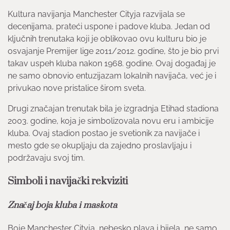
Kultura navijanja Manchester Cityja razvijala se
decenijama, prateći uspone i padove kluba. Jedan od
ključnih trenutaka koji je oblikovao ovu kulturu bio je
osvajanje Premijer lige 2011/2012. godine, što je bio prvi
takav uspeh kluba nakon 1968. godine. Ovaj događaj je
ne samo obnovio entuzijazam lokalnih navijača, već je i
privukao nove pristalice širom sveta.
Drugi značajan trenutak bila je izgradnja Etihad stadiona
2003. godine, koja je simbolizovala novu eru i ambicije
kluba. Ovaj stadion postao je svetionik za navijače i
mesto gde se okupljaju da zajedno proslavljaju i
podržavaju svoj tim.
Simboli i navijački rekviziti
Značaj boja kluba i maskota
Boje Manchester Cityja, nebesko plava i bijela, ne samo