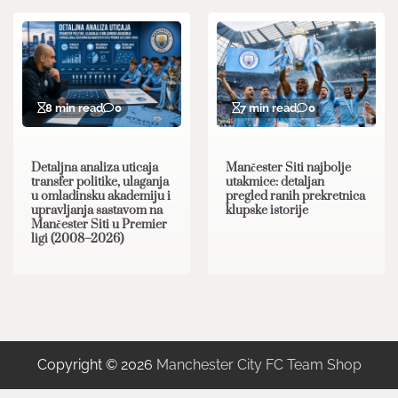
8 min read
0
7 min read
0
Detaljna analiza uticaja
Mančester Siti najbolje
transfer politike, ulaganja
utakmice: detaljan
u omladinsku akademiju i
pregled ranih prekretnica
upravljanja sastavom na
klupske istorije
Mančester Siti u Premier
ligi (2008–2026)
Copyright © 2026
Manchester City FC Team Shop