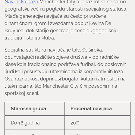
Navijačka baza
Manchester Cityja je raznolika ne samo
geografski, već i u pogledu starosti i socijalnog statusa.
Mlađe generacije navijača su često privučene
dinamičnom igrom i zvezdama poput Kevina De
Bruynea, dok starije generacije cene dugogodišnju
tradiciju i istoriju kluba.
Socijalna struktura navijača je takođe široka,
obuhvatajući različite slojeve društva – od radničke
klase koja tradicionalno podržava fudbal, do poslovnih
ljudi koji prisustvuju utakmicama iz korporativnih loža.
Ova raznolikost doprinosi bogatoj kulturi i atmosferi na
utakmicama, što Manchester City čini posebnim na
sportskoj sceni.
Starosna grupa
Procenat navijača
Do 18 godina
20%