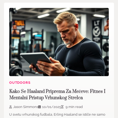
OUTDOORS
Kako Se Haaland Priprema Za Mečeve: Fitnes I
Mentalni Pristup Vrhunskog Strelca
Jason Simmons
10/01/2025
9 min read
U svetu vrhunskog fudbala, Erling Haaland se ističe ne samo