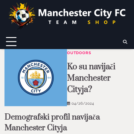
Skip
to
content
OUTDOORS
Ko su navijači
Manchester
Cityja?
04/26/2024
Demografski profil navijača
Manchester Cityja