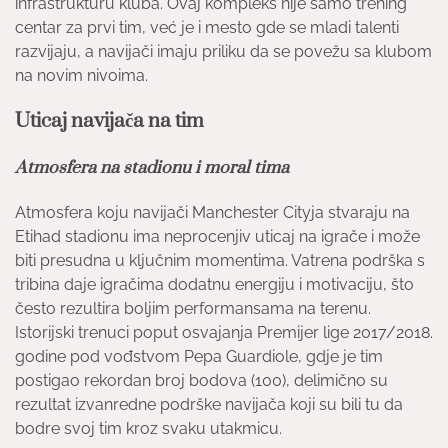
infrastrukturu kluba. Ovaj kompleks nije samo trening
centar za prvi tim, već je i mesto gde se mladi talenti
razvijaju, a navijači imaju priliku da se povežu sa klubom
na novim nivoima.
Uticaj navijača na tim
Atmosfera na stadionu i moral tima
Atmosfera koju navijači Manchester Cityja stvaraju na
Etihad stadionu ima neprocenjiv uticaj na igrače i može
biti presudna u ključnim momentima. Vatrena podrška s
tribina daje igračima dodatnu energiju i motivaciju, što
često rezultira boljim performansama na terenu.
Istorijski trenuci poput osvajanja Premijer lige 2017/2018.
godine pod vođstvom Pepa Guardiole, gdje je tim
postigao rekordan broj bodova (100), delimično su
rezultat izvanredne podrške navijača koji su bili tu da
bodre svoj tim kroz svaku utakmicu.