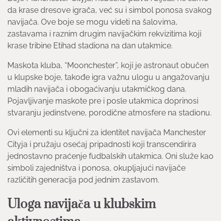
da krase dresove igrača, već su i simbol ponosa svakog
navijača. Ove boje se mogu videti na šalovima,
zastavama i raznim drugim navijačkim rekvizitima koji
krase tribine Etihad stadiona na dan utakmice.
Maskota kluba, “Moonchester”, koji je astronaut obučen
u klupske boje, takođe igra važnu ulogu u angažovanju
mladih navijača i obogaćivanju utakmičkog dana.
Pojavljivanje maskote pre i posle utakmica doprinosi
stvaranju jedinstvene, porodične atmosfere na stadionu.
Ovi elementi su ključni za identitet navijača Manchester
Cityja i pružaju osećaj pripadnosti koji transcendirira
jednostavno praćenje fudbalskih utakmica. Oni služe kao
simboli zajedništva i ponosa, okupljajući navijače
različitih generacija pod jednim zastavom.
Uloga navijača u klubskim