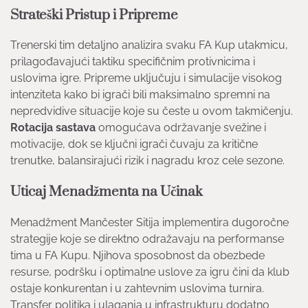
Strateški Pristup i Pripreme
Trenerski tim detaljno analizira svaku FA Kup utakmicu,
prilagođavajući taktiku specifičnim protivnicima i
uslovima igre. Pripreme uključuju i simulacije visokog
intenziteta kako bi igrači bili maksimalno spremni na
nepredvidive situacije koje su česte u ovom takmičenju.
Rotacija sastava
omogućava održavanje svežine i
motivacije, dok se ključni igrači čuvaju za kritične
trenutke, balansirajući rizik i nagradu kroz cele sezone.
Uticaj Menadžmenta na Učinak
Menadžment Mančester Sitija implementira dugoročne
strategije koje se direktno odražavaju na performanse
tima u FA Kupu. Njihova sposobnost da obezbede
resurse, podršku i optimalne uslove za igru čini da klub
ostaje konkurentan i u zahtevnim uslovima turnira.
Transfer politika i ulaganja u infrastrukturu dodatno