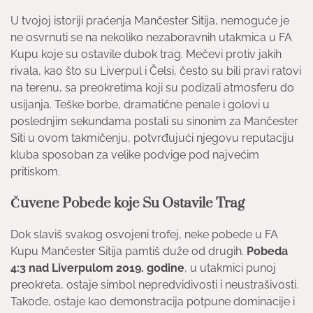
U tvojoj istoriji praćenja Mančester Sitija, nemoguće je
ne osvrnuti se na nekoliko nezaboravnih utakmica u FA
Kupu koje su ostavile dubok trag. Mečevi protiv jakih
rivala, kao što su Liverpul i Čelsi, često su bili pravi ratovi
na terenu, sa preokretima koji su podizali atmosferu do
usijanja. Teške borbe, dramatične penale i golovi u
poslednjim sekundama postali su sinonim za Mančester
Siti u ovom takmičenju, potvrđujući njegovu reputaciju
kluba sposoban za velike podvige pod najvećim
pritiskom.
Čuvene Pobede koje Su Ostavile Trag
Dok slaviš svakog osvojeni trofej, neke pobede u FA
Kupu Mančester Sitija pamtiš duže od drugih.
Pobeda
4:3 nad Liverpulom 2019. godine
, u utakmici punoj
preokreta, ostaje simbol nepredvidivosti i neustrašivosti.
Takođe, ostaje kao demonstracija potpune dominacije i