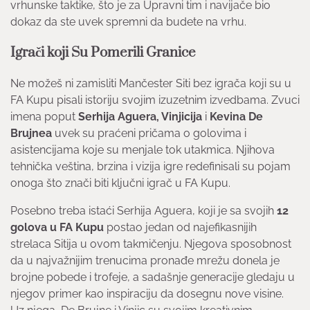
vrhunske taktike, što je za Upravni tim i navijače bio
dokaz da ste uvek spremni da budete na vrhu.
Igrači koji Su Pomerili Granice
Ne možeš ni zamisliti Mančester Siti bez igrača koji su u
FA Kupu pisali istoriju svojim izuzetnim izvedbama. Zvuci
imena poput
Serhija Aguera, Vinjicija
i
Kevina De
Brujnea
uvek su praćeni pričama o golovima i
asistencijama koje su menjale tok utakmica. Njihova
tehnička veština, brzina i vizija igre redefinisali su pojam
onoga što znači biti ključni igrač u FA Kupu.
Posebno treba istaći Serhija Aguera, koji je sa svojih
12
golova u FA Kupu
postao jedan od najefikasnijih
strelaca Sitija u ovom takmičenju. Njegova sposobnost
da u najvažnijim trenucima pronađe mrežu donela je
brojne pobede i trofeje, a sadašnje generacije gledaju u
njegov primer kao inspiraciju da dosegnu nove visine.