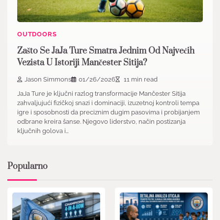
OUTDOORS
Zašto Se JaJa Ture Smatra Jednim Od Najvećih
Vezista U Istoriji Mančester Sitija?
Jason Simmons
01/26/2026
11 min read
JaJa Ture je ključni razlog transformacije Mančester Sitija
zahvaljujući fizičkoj snazi i dominaciji, izuzetnoj kontroli tempa
igre i sposobnosti da preciznim dugim pasovima i probijanjem
odbrane kreira šanse. Njegovo liderstvo, način postizanja
ključnih golova i…
Popularno