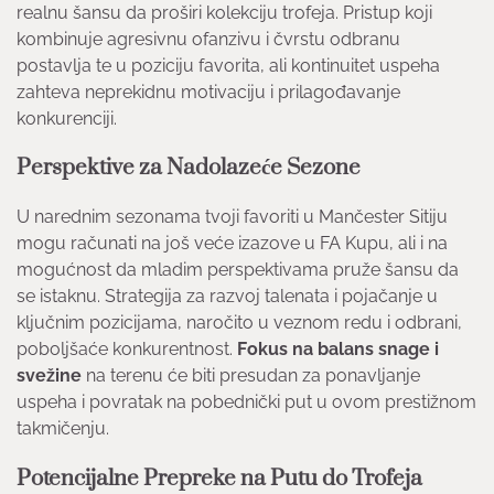
realnu šansu da proširi kolekciju trofeja. Pristup koji
kombinuje agresivnu ofanzivu i čvrstu odbranu
postavlja te u poziciju favorita, ali kontinuitet uspeha
zahteva neprekidnu motivaciju i prilagođavanje
konkurenciji.
Perspektive za Nadolazeće Sezone
U narednim sezonama tvoji favoriti u Mančester Sitiju
mogu računati na još veće izazove u FA Kupu, ali i na
mogućnost da mladim perspektivama pruže šansu da
se istaknu. Strategija za razvoj talenata i pojačanje u
ključnim pozicijama, naročito u veznom redu i odbrani,
poboljšaće konkurentnost.
Fokus na balans snage i
svežine
na terenu će biti presudan za ponavljanje
uspeha i povratak na pobednički put u ovom prestižnom
takmičenju.
Potencijalne Prepreke na Putu do Trofeja