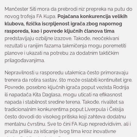
Mančester Siti mora da prebrodi niz prepreka na putu do
novog trofeja FA Kupa.
Pojačana konkurencija velikih
klubova, fizička iscrpljenost igrača zbog napornog
rasporeda, kao i povrede ključnih članova tima
predstavljaju ozbiljne izazove. Takođe, neočekivani
rezultati u ranijim fazama takmičenja mogu poremetiti
planove i ukazati na potrebu za dodatnim taktičkim
prilagođavanjima.
Nepravilnosti u rasporedu utakmica često primoravaju
trenera da rotira sastav, što može oslabiti kontinuitet igre.
Povrede, posebno ključnih igrača poput vezista Rodrija
ili napadača Kita Daglasa, mogu uticati na efikasnost
napada i stabilnost sredine terena. Takođe, rivalitet sa
tradicionalnim konkurentima poput Liverpula i Čelsija
često dovodi do visokog pritiska koji zahteva dodatnu
mentalnu čvrstinu. Sve to čini FA Kup nepredvidivim, ali i
pruža priliku za isticanje tvog tima kroz inovativne