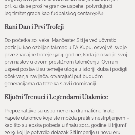
priliku da se prošire granice uspeha, potvrđujući
legitimitet grada kao fudbalskog centar
epika
.
Rani Dan i Prvi Trofeji
Do početka 20. veka, Mančester Siti je već učvrstio
poziciju kao ozbiljan takmac u FA Kupu, osvojivši svoje
prve značajne trofeje 1904. godine, kada je osvojio svoj
prvi naslov u ovom prestižnom takmičenju. Ovi rani
uspesi postavili su temelje uloga u istoriji kluba i podigli
očekivanja navijača, otvarajući put budućim
generacijama da teže ka slavi i dominaciji.
Ključni Trenuci i Legendarni Utakmice
Prepoznatljive su uspomene na dramatične finale i
napete utakmice koje ste možda pratili s nestrpljenjem –
kao što su epska pobeda u finalu 2011. godine ili trijumf
2019. koji je potvrdio dolazak Siti imperije u novu eru