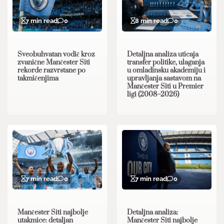
7 min read
0
8 min read
0
Sveobuhvatan vodič kroz
Detaljna analiza uticaja
zvanične Mančester Siti
transfer politike, ulaganja
rekorde razvrstane po
u omladinsku akademiju i
takmičenjima
upravljanja sastavom na
Mančester Siti u Premier
ligi (2008–2026)
7 min read
0
7 min read
0
Mančester Siti najbolje
Detaljna analiza:
utakmice: detaljan
Mančester Siti najbolje