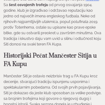
Sa
šest osvojenih trofeja
od prvog osvajanja 1904.
godine, klub je izgrađivao i održavao reputaciju kao
jedno od najvećih imena engleskog fudbala. Neke od
njihovih najpamtljivijih utakmica, poput polufinala 2019.
protiv Totenhema, ostale su upisane kao prave epske
bitke, gde su ostvarili preokret u završnim minutima. Ova
tradicija i iskustvo daju vam uvid u silinu i odlučnost koju
Siti donosi na svaki teren FA Kupa.
Historijski Pečat Mančester Sitija u
FA Kupu
Mančester Siti je ostavio neizbrisiv trag u FA Kupu kroz
decenije, stvarajući tradiciju ispunjenu usponima i
spektakularnim pobedama. Od svojih prvih pojavljivanja,
Siti je dokazao da jeste klub sposoban za velike podvige,
sa brojnim trofejima koji govore o njegovoj dugoj i
bogatoj istoriji. Svaka sezona donela je uzbuđenje i