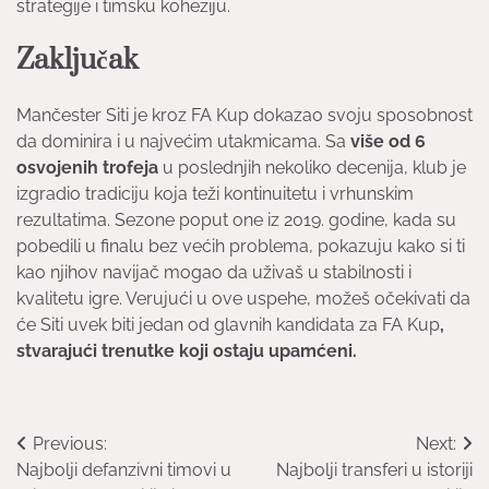
strategije i timsku koheziju.
Zaključak
Mančester Siti je kroz FA Kup dokazao svoju sposobnost
da dominira i u najvećim utakmicama. Sa
više od 6
osvojenih trofeja
u poslednjih nekoliko decenija, klub je
izgradio tradiciju koja teži kontinuitetu i vrhunskim
rezultatima. Sezone poput one iz 2019. godine, kada su
pobedili u finalu bez većih problema, pokazuju kako si ti
kao njihov navijač mogao da uživaš u stabilnosti i
kvalitetu igre. Verujući u ove uspehe, možeš očekivati da
će Siti uvek biti jedan od glavnih kandidata za FA Kup
,
stvarajući trenutke koji ostaju upamćeni.
Post
Previous:
Next:
Najbolji defanzivni timovi u
Najbolji transferi u istoriji
navigation