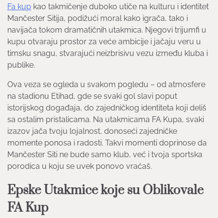
Fa kup
kao takmičenje duboko utiče na kulturu i identitet
Mančester Sitija, podižući moral kako igrača, tako i
navijača tokom dramatičnih utakmica. Njegovi trijumfi u
kupu otvaraju prostor za veće ambicije i jačaju veru u
timsku snagu, stvarajući neizbrisivu vezu između kluba i
publike.
Ova veza se ogleda u svakom pogledu – od atmosfere
na stadionu Etihad, gde se svaki gol slavi poput
istorijskog događaja, do zajedničkog identiteta koji deliš
sa ostalim pristalicama. Na utakmicama FA Kupa, svaki
izazov jača tvoju lojalnost, donoseći zajedničke
momente ponosa i radosti. Takvi momenti doprinose da
Mančester Siti ne bude samo klub, već i tvoja sportska
porodica u koju se uvek ponovo vraćaš.
Epske Utakmice koje su Oblikovale
FA Kup