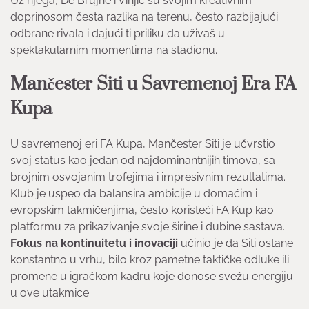
Uz njega, De Brujne i Vinjic su svojim kreativnim
doprinosom česta razlika na terenu, često razbijajući
odbrane rivala i dajući ti priliku da uživaš u
spektakularnim momentima na stadionu.
Mančester Siti u Savremenoj Era FA
Kupa
U savremenoj eri FA Kupa, Mančester Siti je učvrstio
svoj status kao jedan od najdominantnijih timova, sa
brojnim osvojanim trofejima i impresivnim rezultatima.
Klub je uspeo da balansira ambicije u domaćim i
evropskim takmičenjima, često koristeći FA Kup kao
platformu za prikazivanje svoje širine i dubine sastava.
Fokus na kontinuitetu i inovaciji
učinio je da Siti ostane
konstantno u vrhu, bilo kroz pametne taktičke odluke ili
promene u igračkom kadru koje donose svežu energiju
u ove utakmice.