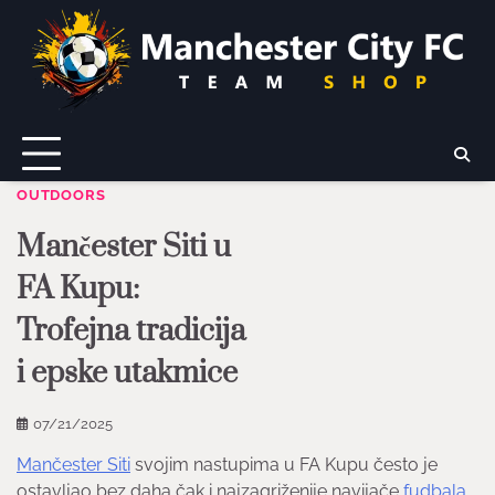
Skip
to
content
OUTDOORS
Mančester Siti u
FA Kupu:
Trofejna tradicija
i epske utakmice
07/21/2025
Mančester Siti
svojim nastupima u FA Kupu često je
ostavljao bez daha čak i najzagriženije navijače
fudbala
.