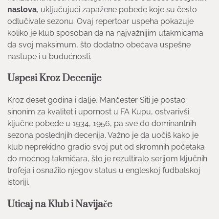
naslova
, uključujući zapažene pobede koje su često
odlučivale sezonu. Ovaj repertoar uspeha pokazuje
koliko je klub sposoban da na najvažnijim utakmicama
da svoj maksimum, što dodatno obećava uspešne
nastupe i u budućnosti.
Uspesi Kroz Decenije
Kroz deset godina i dalje, Mančester Siti je postao
sinonim za kvalitet i upornost u FA Kupu, ostvarivši
ključne pobede u 1934, 1956, pa sve do dominantnih
sezona poslednjih decenija. Važno je da uočiš kako je
klub neprekidno gradio svoj put od skromnih početaka
do moćnog takmičara, što je rezultiralo serijom ključnih
trofeja i osnažilo njegov status u engleskoj fudbalskoj
istoriji.
Uticaj na Klub i Navijače