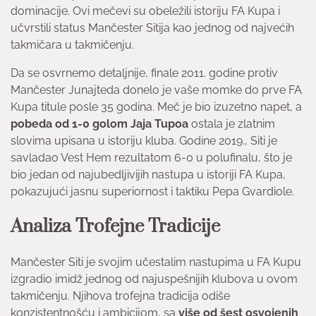
dominacije. Ovi mečevi su obeležili istoriju FA Kupa i
učvrstili status Mančester Sitija kao jednog od najvećih
takmičara u takmičenju.
Da se osvrnemo detaljnije, finale 2011. godine protiv
Mančester Junajteda donelo je vaše momke do prve FA
Kupa titule posle 35 godina. Meč je bio izuzetno napet, a
pobeda od 1-0 golom Jaja Tupoa
ostala je zlatnim
slovima upisana u istoriju kluba. Godine 2019., Siti je
savladao Vest Hem rezultatom 6-0 u polufinalu, što je
bio jedan od najubedljivijih nastupa u istoriji FA Kupa,
pokazujući jasnu superiornost i taktiku Pepa Gvardiole.
Analiza Trofejne Tradicije
Mančester Siti je svojim učestalim nastupima u FA Kupu
izgradio imidž jednog od najuspešnijih klubova u ovom
takmičenju. Njihova trofejna tradicija odiše
konzistentnošću i ambicijom, sa
više od šest osvojenih