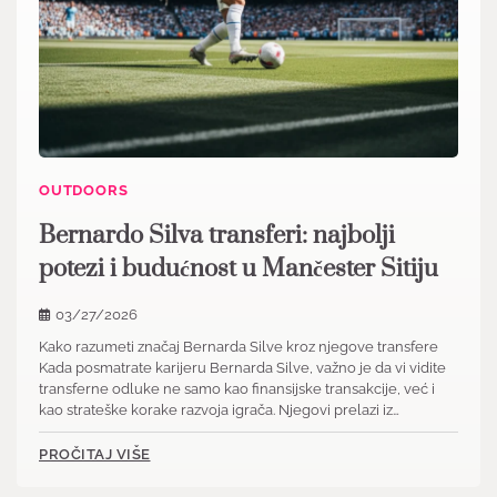
OUTDOORS
Bernardo Silva transferi: najbolji
potezi i budućnost u Mančester Sitiju
03/27/2026
Kako razumeti značaj Bernarda Silve kroz njegove transfere
Kada posmatrate karijeru Bernarda Silve, važno je da vi vidite
transferne odluke ne samo kao finansijske transakcije, već i
kao strateške korake razvoja igrača. Njegovi prelazi iz…
PROČITAJ VIŠE