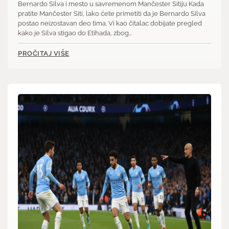
Bernardo Silva i mesto u savremenom Mančester Sitiju Kada
pratite Mančester Siti, lako ćete primetiti da je Bernardo Silva
postao neizostavan deo tima. Vi kao čitalac dobijate pregled
kako je Silva stigao do Etihada, zbog…
PROČITAJ VIŠE