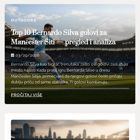
OUTDOORS
Top 10 Bernardo Silva golovi za
Mančester Siti — pregled i analiza
03/29/2026
Bernardo Silva kao tvorac trenutaka: zašto ovi golovi zaslužuju
mesto na listi Kada pratiš igru Bernarda Silve u dresu
Mančester Sitija, primećuješ da njegovi golovi često pričaju
dublju priču od same statistike. Ti golovi kombinuju…
PROČITAJ VIŠE