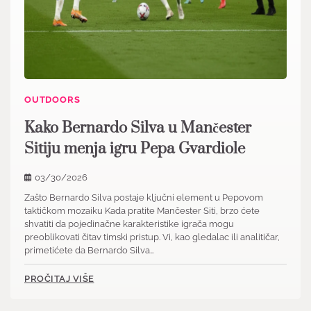
OUTDOORS
Kako Bernardo Silva u Mančester
Sitiju menja igru Pepa Gvardiole
03/30/2026
Zašto Bernardo Silva postaje ključni element u Pepovom
taktičkom mozaiku Kada pratite Mančester Siti, brzo ćete
shvatiti da pojedinačne karakteristike igrača mogu
preoblikovati čitav timski pristup. Vi, kao gledalac ili analitičar,
primetićete da Bernardo Silva…
PROČITAJ VIŠE