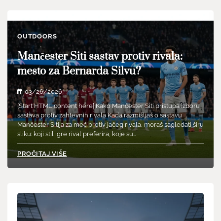
OUTDOORS
Mančester Siti sastav protiv rivala:
mesto za Bernarda Silvu?
03/26/2026
[Start HTML content here] Kako Mančester Siti pristupa izboru
sastava protiv zahtevnih rivala Kada razmišljaš o sastavu
Mančester Sitija za meč protiv jačeg rivala, moraš sagledati širu
sliku: koji stil igre rival preferira, koje su…
PROČITAJ VIŠE