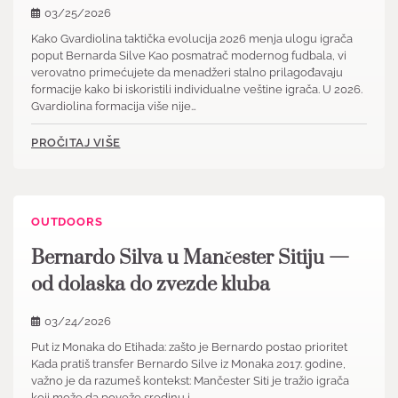
03/25/2026
Kako Gvardiolina taktička evolucija 2026 menja ulogu igrača
poput Bernarda Silve Kao posmatrač modernog fudbala, vi
verovatno primećujete da menadžeri stalno prilagođavaju
formacije kako bi iskoristili individualne veštine igrača. U 2026.
Gvardiolina formacija više nije…
PROČITAJ VIŠE
OUTDOORS
Bernardo Silva u Mančester Sitiju —
od dolaska do zvezde kluba
03/24/2026
Put iz Monaka do Etihada: zašto je Bernardo postao prioritet
Kada pratiš transfer Bernardo Silve iz Monaka 2017. godine,
važno je da razumeš kontekst: Mančester Siti je tražio igrača
koji može da poveže sredinu i…