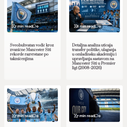
7 min read
0
8 min read
0
Sveobuhvatan vodič kroz
Detaljna analiza uticaja
zvanične Mančester Siti
transfer politike, ulaganja
rekorde razvrstane po
u omladinsku akademiju i
takmičenjima
upravljanja sastavom na
Mančester Siti u Premier
ligi (2008–2026)
7 min read
0
7 min read
0