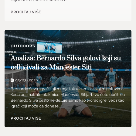
PROČITAJ VIŠE
OUTDOORS
Analiza: Bernardo Silva golovi koji su
odlučivali za Mančester Siti
03/23/2026
Bernardo Silva: igrač koji menja tok utakmica svojim golovima
Kada posmatrate utakmice Mančester Sitija, brzo ćete uočiti da
Bernardo Silva često ne deluje samo kao tvorac igre, već i kao
igrač koji može da donese…
PROČITAJ VIŠE