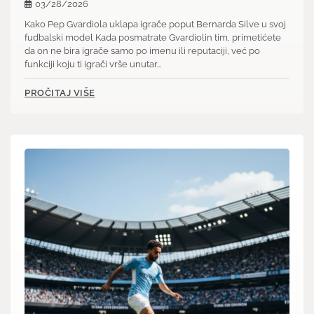
03/28/2026
Kako Pep Gvardiola uklapa igrače poput Bernarda Silve u svoj
fudbalski model Kada posmatrate Gvardiolin tim, primetićete
da on ne bira igrače samo po imenu ili reputaciji, već po
funkciji koju ti igrači vrše unutar…
PROČITAJ VIŠE