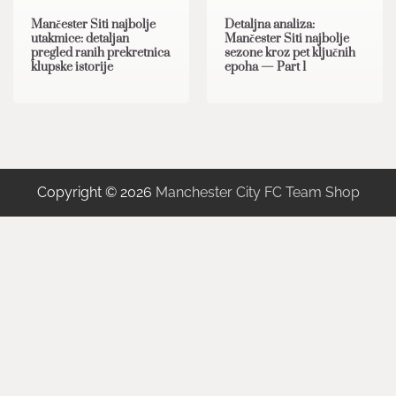
Mančester Siti najbolje
Detaljna analiza:
utakmice: detaljan
Mančester Siti najbolje
pregled ranih prekretnica
sezone kroz pet ključnih
klupske istorije
epoha — Part 1
Copyright © 2026
Manchester City FC Team Shop