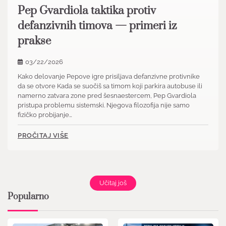
Pep Gvardiola taktika protiv
defanzivnih timova — primeri iz
prakse
03/22/2026
Kako delovanje Pepove igre prisiljava defanzivne protivnike
da se otvore Kada se suočiš sa timom koji parkira autobuse ili
namerno zatvara zone pred šesnaestercem, Pep Gvardiola
pristupa problemu sistemski. Njegova filozofija nije samo
fizičko probijanje…
PROČITAJ VIŠE
Učitaj još
Popularno