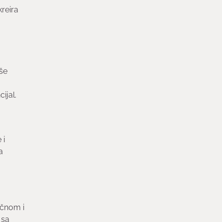
reira
še
ijal.
 i
a
ičnom i
 sa