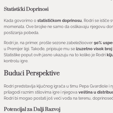
Statistički Doprinosi
Kada govorimo o
statističkom doprinosu
, Rodri se ističe
momenata. Ove brojke ne samo da oslikavaju njegovu domina
postizanja pobeda.
Rodri je, na primer, prošle sezone zabeležioover
90% uspe
u Premijer ligi. Takođe, pripisuje mu se
izuzetno visok broj
Statistike poput ovih jasno ukazuju na to koliko je Rodri
klj
kontrolu igre.
Budući Perspektive
Rodri predstavlja ključnog igrača u timu Pepa Gvardiole i
prilagodi raznim stilovima igre i njegova
veština u distribuc
Rodri bi mogao postati još veći vođa na terenu, doprinos
Potencijal za Dalji Razvoj