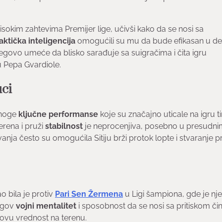
isokim zahtevima Premijer lige, učivši kako da se nosi sa
aktička inteligencija
omogućili su mu da bude efikasan u def
govo umeće da blisko sarađuje sa suigračima i čita igru
u Pepa Gvardiole.
uci
mnoge
ključne performanse
koje su značajno uticale na igru t
rena i pruži
stabilnost
je neprocenjiva, posebno u presudni
ja često su omogućila Sitiju brži protok lopte i stvaranje pri
o bila je protiv
Pari Sen Žermena
u Ligi šampiona, gde je nj
jegov
vojni mentalitet
i sposobnost da se nosi sa pritiskom či
govu vrednost na terenu.