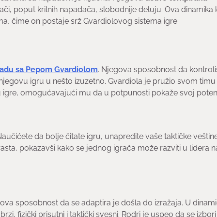
i, poput krilnih napadača, slobodnije deluju. Ova dinamika k
ima, čime on postaje srž Gvardiolovog sistema igre.
radu sa Pepom Gvardiolom
. Njegova sposobnost da kontroli
e njegovu igru u nešto izuzetno. Gvardiola je pružio svom timu
ilu igre, omogućavajući mu da u potpunosti pokaže svoj potenc
čićete da bolje čitate igru, unapredite vaše taktičke veštine
 rasta, pokazavši kako se jednog igrača može razviti u lidera n
njegova sposobnost da se adaptira je došla do izražaja. U dinam
 fizički prisutni i taktički svesni. Rodri je uspeo da se izbori