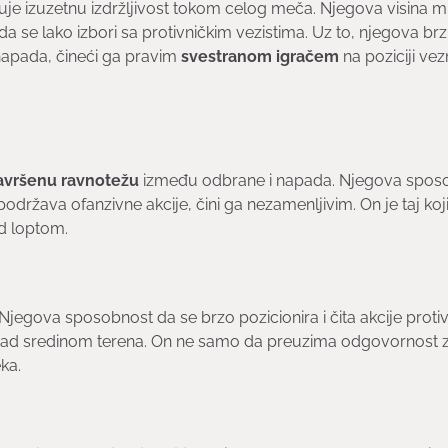
uje izuzetnu izdržljivost tokom celog meča. Njegova visina 
se lako izbori sa protivničkim vezistima. Uz to, njegova brzi
 napada, čineći ga pravim
svestranom igračem
na poziciji ve
avršenu ravnotežu
između odbrane i napada. Njegova spos
održava ofanzivne akcije, čini ga nezamenljivim. On je taj koj
ad loptom.
 Njegova sposobnost da se brzo pozicionira i čita akcije proti
 nad sredinom terena. On ne samo da preuzima odgovornost 
ka.