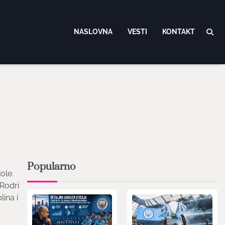
NASLOVNA
VESTI
KONTAKT
Popularno
ole.
 Rodri
lina i