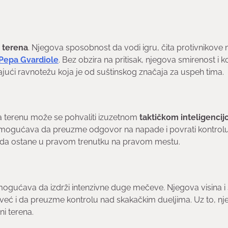
 terena
. Njegova sposobnost da vodi igru, čita protivnikove
Pepa Gvardiole
. Bez obzira na pritisak, njegova smirenost i k
ći ravnotežu koja je od suštinskog značaja za uspeh tima.
 na terenu može se pohvaliti izuzetnom
taktičkom inteligenci
mu omogućava da preuzme odgovor na napade i povrati kontrol
 da ostane u pravom trenutku na pravom mestu.
mogućava da izdrži intenzivne duge mečeve. Njegova visina i
 već i da preuzme kontrolu nad skakačkim dueljima. Uz to, n
ni terena.