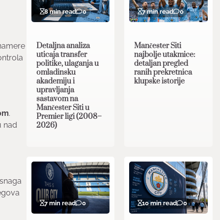
8 min read
0
7 min read
0
Detaljna analiza
Mančester Siti
 namere
uticaja transfer
najbolje utakmice:
ontrola
politike, ulaganja u
detaljan pregled
omladinsku
ranih prekretnica
akademiju i
klupske istorije
upravljanja
sastavom na
Mančester Siti u
jom
.
Premier ligi (2008–
u nad
2026)
 snaga
jegova
7 min read
0
10 min read
0