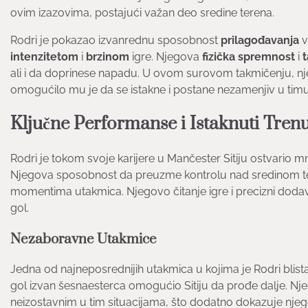
ovim izazovima, postajući važan deo sredine terena.
Rodri je pokazao izvanrednu sposobnost
prilagođavanja
v
intenzitetom
i
brzinom
igre. Njegova
fizička spremnost
i
t
ali i da doprinese napadu. U ovom surovom takmičenju, nje
omogućilo mu je da se istakne i postane nezamenjiv u tim
Ključne Performanse i Istaknuti Tren
Rodri je tokom svoje karijere u Mančester Sitiju ostvario 
Njegova sposobnost da preuzme kontrolu nad sredinom te
momentima utakmica. Njegovo čitanje igre i precizni dodavan
gol.
Nezaboravne Utakmice
Jedna od najneposrednijih utakmica u kojima je Rodri blista
gol izvan šesnaesterca omogućio Sitiju da prođe dalje. N
neizostavnim u tim situacijama, što dodatno dokazuje nje