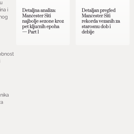
mu
na i
Detaljna analiza:
Detaljan pregled
Mančester Siti
Mančester Siti
znog
najbolje sezone kroz
rekorda vezanih za
pet ključnih epoha
starosnu dob i
— Part 1
debije
obnost
i
vnika
za