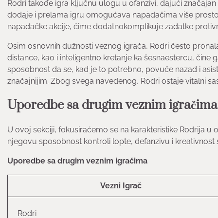
Rodri takođe igra ključnu ulogu u ofanzivi, dajući značajan
dodaje i prelama igru omogućava napadačima više prostora
napadačke akcije, čime dodatnokomplikuje zadatke protivn
Osim osnovnih dužnosti veznog igrača, Rodri često pronal
distance, kao i inteligentno kretanje ka šesnaestercu, či
sposobnost da se, kad je to potrebno, povuče nazad i asisti
značajnijim. Zbog svega navedenog, Rodri ostaje vitalni sast
Uporedbe sa drugim veznim igračima
U ovoj sekciji, fokusiraćemo se na karakteristike Rodrij
njegovu sposobnost kontroli lopte, defanzivu i kreativnost s
Uporedbe sa drugim veznim igračima
Vezni Igrač
Rodri