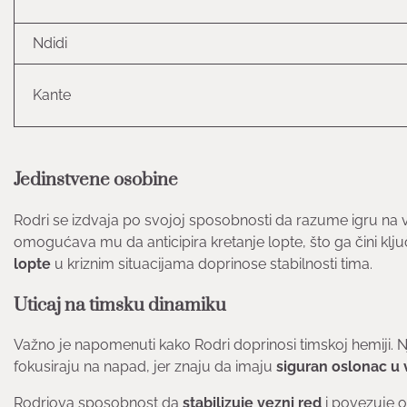
Ndidi
Kante
Jedinstvene osobine
Rodri se izdvaja po svojoj sposobnosti da razume igru na
omogućava mu da anticipira kretanje lopte, što ga čini kl
lopte
u kriznim situacijama doprinose stabilnosti tima.
Uticaj na timsku dinamiku
Važno je napomenuti kako Rodri doprinosi timskoj hemiji.
fokusiraju na napad, jer znaju da imaju
siguran oslonac u 
Rodriova sposobnost da
stabilizuje vezni red
i povezuje 