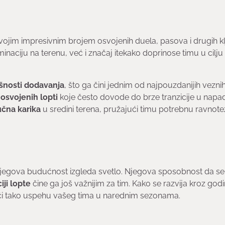
 svojim impresivnim brojem osvojenih duela, pasova i drugih k
ciju na terenu, već i značaj itekako doprinose timu u cilju
šnosti dodavanja
, što ga čini jednim od najpouzdanijih vezni
 osvojenih lopti
koje često dovode do brze tranzicije u napa
učna karika
u sredini terena, pružajući timu potrebnu ravnote
 njegova budućnost izgleda svetlo. Njegova sposobnost da se
iji lopte
čine ga još važnijim za tim. Kako se razvija kroz godi
eći tako uspehu vašeg tima u narednim sezonama.