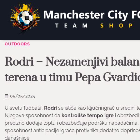
Skip
to
content
OUTDOORS
Rodri – Nezamenjivi balan
terena u timu Pepa Gvardi
05/05/2025
U svetu fudbala,
Rodri
se ističe kao ključni igrač u sredini 
Njegova sposobnost da
kontroliše tempo igre
i obezbedi 
precizno dodaje loptu i obezbeđuje podršku napadačima,
sposobnost anticipacije igrača protivnika dodatno doprinos
današnjice.