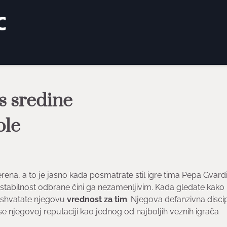
s sredine
ole
terena, a to je jasno kada posmatrate stil igre tima Pepa Gvardi
stabilnost odbrane čini ga nezamenljivim. Kada gledate kako
 shvatate njegovu
vrednost za tim
. Njegova defanzivna discip
e njegovoj reputaciji kao jednog od najboljih veznih igrača