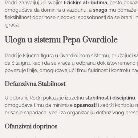
Rodri, zahvaljujući svojim
fizičkim atributima
, često pokaz
omogućava da dominira u vazduhu, a
snaga
mu pomaže da 
fleksibilnost doprinose njegovoj sposobnosti da se brani i
igrača.
Uloga u sistemu Pepa Gvardiole
Rodri je ključna figura u Gvardiolinom sistemu, pružajući
s
da čita igru, kao i da se vraća u odbranu dok istovremeno p
povezuje linije, omogućavajući timu fluidnost i kontrolu n
Defanzivna Stabilnost
U odbrani, Rodri pokazuje izuzetnu
stabilnost i disciplinu
.
omogućava timu da minimize
opasnosti
i zadrži kontrolu
brisanje napadača, već i za organizaciju defanzivnog prese
Ofanzivni doprinos