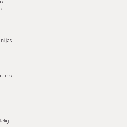
no
 u
ni još
dićemo
telig