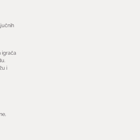
ljučnih
h igrača
du.
žu i
ne,