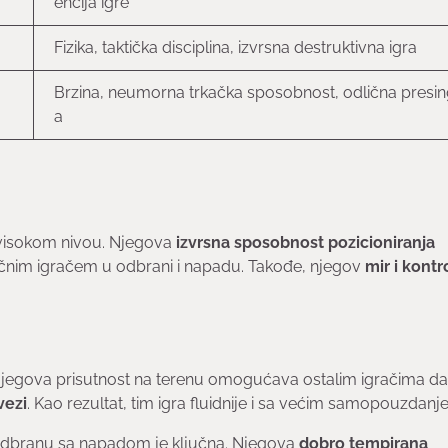
encija igre
Fizika, taktička disciplina, izvrsna destruktivna igra
Brzina, neumorna trkačka sposobnost, odlična presin
a
 visokom nivou. Njegova
izvrsna sposobnost pozicioniranja
jučnim igračem u odbrani i napadu. Takođe, njegov
mir i kontr
 Njegova prisutnost na terenu omogućava ostalim igračima da
vezi
. Kao rezultat, tim igra fluidnije i sa većim samopouzdanj
odbranu sa napadom je ključna. Njegova
dobro tempirana