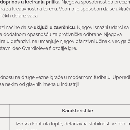
doprinos u kreiranju prilika
. Njegova sposobnost da preciz
 za kreativnost na terenu. Veoma je sposoban da se uključi
ičkih defanzivaca.
azi načine da se
uključi u završnicu
. Njegovi snažni udarci sa
ne ga dodatnom opasnošću za protivničke odbrane. Njegova
ra u defanzivi, ne umanjuje njegov ofanzivni učinak, već ga či
avni deo Gvardioleve filozofije igre.
a u odnosu na druge vezne igrače u modernom fudbalu. Upore
a nekim od glavnih imena u industriji.
Karakteristike
Izvrsna kontrola lopte, defanzivna stabilnost, visoka in