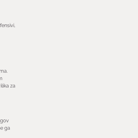
ensivi,
ima.
m
lika za
egov
ne ga