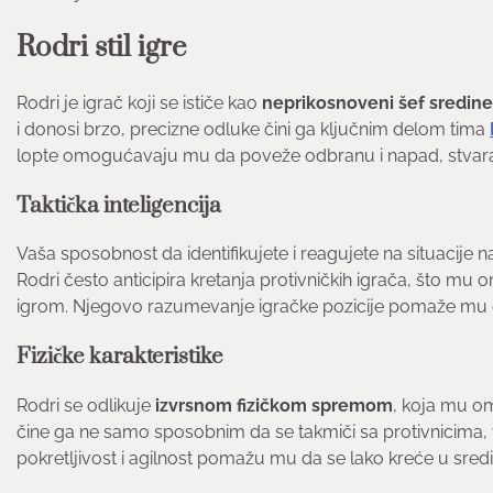
Rodri stil igre
Rodri je igrač koji se ističe kao
neprikosnoveni šef sredine
i donosi brzo, precizne odluke čini ga ključnim delom tima
lopte omogućavaju mu da poveže odbranu i napad, stvaraju
Taktička inteligencija
Vaša sposobnost da identifikujete i reagujete na situacije
Rodri često anticipira kretanja protivničkih igrača, što 
igrom. Njegovo razumevanje igračke pozicije pomaže mu
Fizičke karakteristike
Rodri se odlikuje
izvrsnom fizičkom spremom
, koja mu o
čine ga ne samo sposobnim da se takmiči sa protivnicima,
pokretljivost i agilnost pomažu mu da se lako kreće u sredi