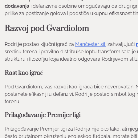
dodavanja
i defanzivne osobine omogućavaju da drugi igrač
prilike za postizanje golova i podstiče ukupnu efikasnost t
Razvoj pod Gvardiolom
Rodri je postao ključni igrač za
Mančester siti
zahvaljujući
sredinu terena i pravilno distribuiše loptu transformisala j
strukturu i filozofiju koja idealno odgovara Rodrijevom st
Rast kao igrač
Pod Gvardiolom, vaš razvoj kao igrača biće neverovatan. Nau
postanete efikasniji u defanzivi. Rodri je postao simbol tog
terenu.
Prilagođavanje Premijer ligi
Prilagođavanje Premijer ligi za Rodrija nije bilo lako, ali 
često brutalnom okruženju engleskog fudbala, morate biti brzi,