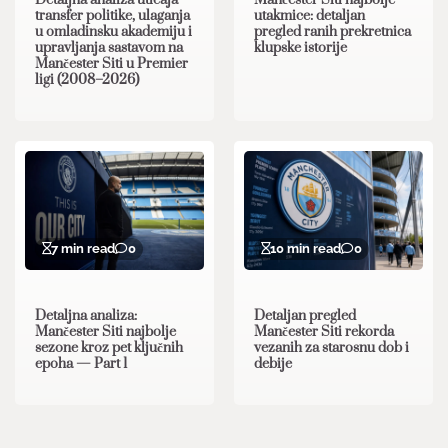
transfer politike, ulaganja
utakmice: detaljan
u omladinsku akademiju i
pregled ranih prekretnica
upravljanja sastavom na
klupske istorije
Mančester Siti u Premier
ligi (2008–2026)
7 min read
0
10 min read
0
Detaljna analiza:
Detaljan pregled
Mančester Siti najbolje
Mančester Siti rekorda
sezone kroz pet ključnih
vezanih za starosnu dob i
epoha — Part 1
debije