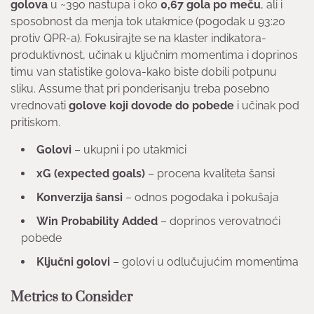
golova
u ~390 nastupa i oko
0,67 gola po meču
, ali i
sposobnost da menja tok utakmice (pogodak u 93:20
protiv QPR-a). Fokusirajte se na klaster indikatora-
produktivnost, učinak u ključnim momentima i doprinos
timu van statistike golova-kako biste dobili potpunu
sliku. Assume that pri ponderisanju treba posebno
vrednovati
golove koji dovode do pobede
i učinak pod
pritiskom.
Golovi
– ukupni i po utakmici
xG (expected goals)
– procena kvaliteta šansi
Konverzija šansi
– odnos pogodaka i pokušaja
Win Probability Added
– doprinos verovatnoći
pobede
Ključni golovi
– golovi u odlučujućim momentima
Metrics to Consider