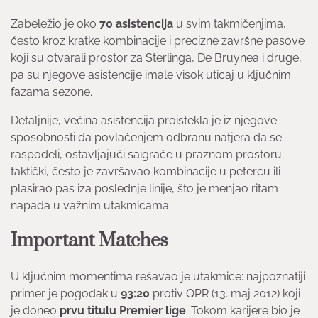
Zabeležio je oko
70 asistencija
u svim takmičenjima,
često kroz kratke kombinacije i precizne završne pasove
koji su otvarali prostor za Sterlinga, De Bruynea i druge,
pa su njegove asistencije imale visok uticaj u ključnim
fazama sezone.
Detaljnije, većina asistencija proistekla je iz njegove
sposobnosti da povlačenjem odbranu natjera da se
raspodeli, ostavljajući saigrače u praznom prostoru;
taktički, često je završavao kombinacije u petercu ili
plasirao pas iza poslednje linije, što je menjao ritam
napada u važnim utakmicama.
Important Matches
U ključnim momentima rešavao je utakmice: najpoznatiji
primer je pogodak u
93:20
protiv QPR (13. maj 2012) koji
je doneo
prvu titulu Premier lige
. Tokom karijere bio je