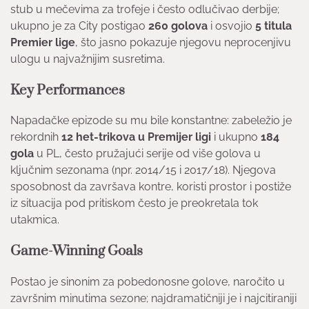
stub u mečevima za trofeje i često odlučivao derbije;
ukupno je za City postigao
260 golova
i osvojio
5 titula
Premier lige
, što jasno pokazuje njegovu neprocenjivu
ulogu u najvažnijim susretima.
Key Performances
Napadačke epizode su mu bile konstantne: zabeležio je
rekordnih
12 het-trikova u Premijer ligi
i ukupno
184
gola
u PL, često pružajući serije od više golova u
ključnim sezonama (npr. 2014/15 i 2017/18). Njegova
sposobnost da završava kontre, koristi prostor i postiže
iz situacija pod pritiskom često je preokretala tok
utakmica.
Game-Winning Goals
Postao je sinonim za pobedonosne golove, naročito u
završnim minutima sezone; najdramatičniji je i najcitiraniji