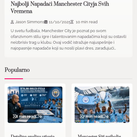
Najbolji Napadači Manchester Cityja Svih
Vremena
Jason Simmons
11/10/2025
10 min read
U svetu fudbala, Manchester City je poznat po svom
ofanzivnom stilu igre i talentovanim napadačima koji su ostavili
neizbrisiv trag u klubu. Ovaj vodič istražuje najuspešnije i
najopasnije napadače koji su nosili plavi dres, zarađujući…
Popularno
8 min read
0
7 min read
0
Detaljna analiza uticaja
Mančester Siti najbolje