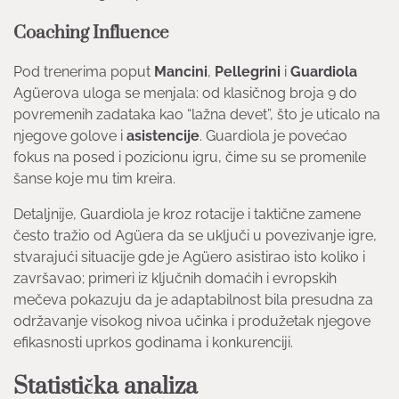
Coaching Influence
Pod trenerima poput
Mancini
,
Pellegrini
i
Guardiola
Agüerova uloga se menjala: od klasičnog broja 9 do
povremenih zadataka kao “lažna devet”, što je uticalo na
njegove golove i
asistencije
. Guardiola je povećao
fokus na posed i pozicionu igru, čime su se promenile
šanse koje mu tim kreira.
Detaljnije, Guardiola je kroz rotacije i taktične zamene
često tražio od Agüera da se uključi u povezivanje igre,
stvarajući situacije gde je Agüero asistirao isto koliko i
završavao; primeri iz klјučnih domaćih i evropskih
mečeva pokazuju da je adaptabilnost bila presudna za
održavanje visokog nivoa učinka i produžetak njegove
efikasnosti uprkos godinama i konkurenciji.
Statistička analiza