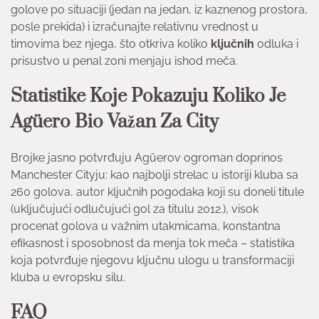
golove po situaciji (jedan na jedan, iz kaznenog prostora,
posle prekida) i izračunajte relativnu vrednost u
timovima bez njega, što otkriva koliko
ključnih
odluka i
prisustvo u penal zoni menjaju ishod meča.
Statistike Koje Pokazuju Koliko Je
Agüero Bio Važan Za City
Brojke jasno potvrđuju Agüerov ogroman doprinos
Manchester Cityju: kao najbolji strelac u istoriji kluba sa
260 golova, autor ključnih pogodaka koji su doneli titule
(uključujući odlučujući gol za titulu 2012.), visok
procenat golova u važnim utakmicama, konstantna
efikasnost i sposobnost da menja tok meča – statistika
koja potvrđuje njegovu ključnu ulogu u transformaciji
kluba u evropsku silu.
FAQ