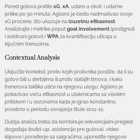
Pored golova pratite
xG
,
xA
, udare u okvir, i udarne
prilike po 90 minuta; Agüero je često nadmašivao svoje
xG procene, što ukazuje na
izuzetnu efikasnost
.
Analizirajte i metrike poput
goal involvement
(postignuti
i asistirani golovi) i
WPA
za kvantifikaciju uticaja u
ključnim trenucima.
Contextual Analysis
Uključite kontekst: protiv kojih protivnika postiže, da li su
golovi bili u derbijima ili protiv slabijih timova, i kako
trenerova taktika utiče na njegovu ulogu; Agüero je
pokazivao veću efikasnost u utakmicama sa visokim
pritiskom i u sezonama kada je igrao konstantno,
posebno u periodu osvajanja titule 2011-12.
Dublja analiza treba da kombinuje sekvencijalni pregled
događaja (build-up, asistencije pre gulova), video
klipove i poređenje sa saigračima; uporedite njegove