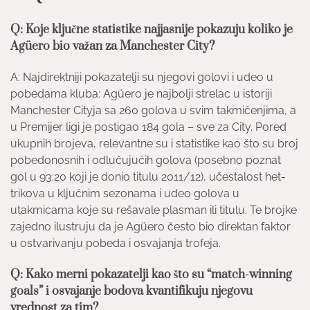
Q: Koje ključne statistike najjasnije pokazuju koliko je
Agüero bio važan za Manchester City?
A: Najdirektniji pokazatelji su njegovi golovi i udeo u
pobedama kluba: Agüero je najbolji strelac u istoriji
Manchester Cityja sa 260 golova u svim takmičenjima, a
u Premijer ligi je postigao 184 gola – sve za City. Pored
ukupnih brojeva, relevantne su i statistike kao što su broj
pobedonosnih i odlučujućih golova (posebno poznat
gol u 93:20 koji je donio titulu 2011/12), učestalost het-
trikova u ključnim sezonama i udeo golova u
utakmicama koje su rešavale plasman ili titulu. Te brojke
zajedno ilustruju da je Agüero često bio direktan faktor
u ostvarivanju pobeda i osvajanja trofeja.
Q: Kako merni pokazatelji kao što su “match-winning
goals” i osvajanje bodova kvantifikuju njegovu
vrednost za tim?