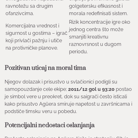
ravnotežu sa drugim
golgetersku efikasnost i
ofanzivcima.
morala redefinisati sistem.
Rizik koncentracije igre oko
Komercijalna vrednost i
jednog centra što može
sigurnost u gostima – igrač
smanjiti kreativnu
koji privlači pažnju i utiče
raznovrsnost u dugom
na protivničke planove.
periodu.
Pozitivan uticaj na moral tima
Njegov dolazak i prisustvo u svlačionici podigli su
samopouzdanje cele ekipe;
2011/12 gol u 93:20
postao
je simbol vere u preokret, dok su saigrači često isticali
kako prisustvo Agüera smiruje napetost u završnicama i
podstiče timsku veru u pobedu.
Potencijalni nedostaci oslanjanja