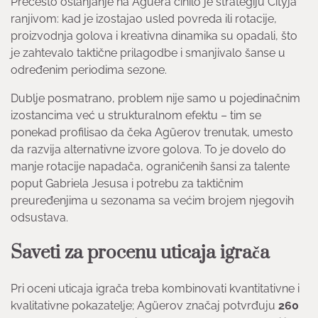
Prečesto oslanjanje na Agüera činilo je strategiju Cityja
ranjivom: kad je izostajao usled povreda ili rotacije,
proizvodnja golova i kreativna dinamika su opadali, što
je zahtevalo taktične prilagodbe i smanjivalo šanse u
određenim periodima sezone.
Dublje posmatrano, problem nije samo u pojedinačnim
izostancima već u strukturalnom efektu – tim se
ponekad profilisao da čeka Agüerov trenutak, umesto
da razvija alternativne izvore golova. To je dovelo do
manje rotacije napadača, ograničenih šansi za talente
poput Gabriela Jesusa i potrebu za taktičnim
preuređenjima u sezonama sa većim brojem njegovih
odsustava.
Saveti za procenu uticaja igrača
Pri oceni uticaja igrača treba kombinovati kvantitativne i
kvalitativne pokazatelje; Agüerov značaj potvrđuju
260