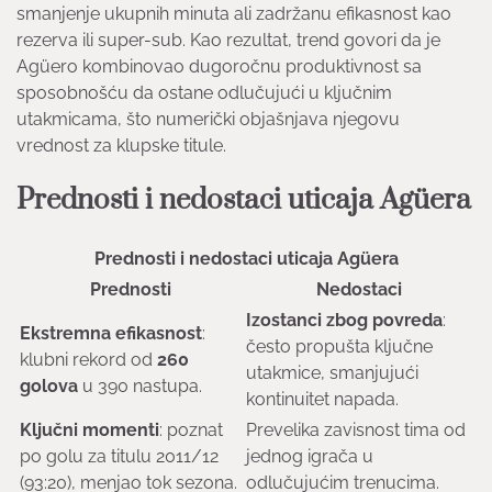
smanjenje ukupnih minuta ali zadržanu efikasnost kao
rezerva ili super-sub. Kao rezultat, trend govori da je
Agüero kombinovao dugoročnu produktivnost sa
sposobnošću da ostane odlučujući u ključnim
utakmicama, što numerički objašnjava njegovu
vrednost za klupske titule.
Prednosti i nedostaci uticaja Agüera
Prednosti i nedostaci uticaja Agüera
Prednosti
Nedostaci
Izostanci zbog povreda
:
Ekstremna efikasnost
:
često propušta ključne
klubni rekord od
260
utakmice, smanjujući
golova
u 390 nastupa.
kontinuitet napada.
Ključni momenti
: poznat
Prevelika zavisnost tima od
po golu za titulu 2011/12
jednog igrača u
(93:20), menjao tok sezona.
odlučujućim trenucima.