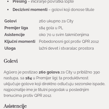
Presing
– iniciranje povratka lopte
Decizivni momenti
– golovi koji donose titule
Golovi
260 ukupno za City
Premijer liga
184 gola u PL
Asistencije
oko 70 u svim takmičenjima
Ključni momenti
Pobedonosni gol protiv QPR 2012
Uloga
lažni devet i stvaralac prostora
Golevi
Agüero je postizao
260 golova
za City u približno 390
nastupa, sa
184
u Premijer ligi; ta produktivnost
uključuje golove koji direktno odlučuju sezonske ispade,
najpoznatije ime je titulni pogodak u poslednjim
trenucima protiv QPR 2012.
Asistencije