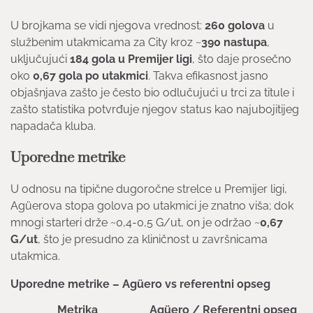
U brojkama se vidi njegova vrednost:
260 golova
u
službenim utakmicama za City kroz ~
390 nastupa
,
uključujući
184 gola u Premijer ligi
, što daje prosečno
oko
0,67 gola po utakmici
. Takva efikasnost jasno
objašnjava zašto je često bio odlučujući u trci za titule i
zašto statistika potvrđuje njegov status kao najubojitijeg
napadača kluba.
Uporedne metrike
U odnosu na tipične dugoročne strelce u Premijer ligi,
Agüerova stopa golova po utakmici je znatno viša; dok
mnogi starteri drže ~0,4-0,5 G/ut, on je održao ~
0,67
G/ut
, što je presudno za kliničnost u završnicama
utakmica.
Uporedne metrike – Agüero vs referentni opseg
Metrika
Agüero / Referentni opseg