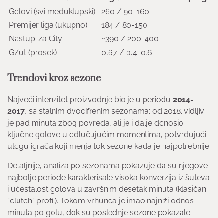
Golovi (svi međuklupski)
260 / 90-160
Premijer liga (ukupno)
184 / 80-150
Nastupi za City
~390 / 200-400
G/ut (prosek)
0,67 / 0,4-0,6
Trendovi kroz sezone
Najveći intenzitet proizvodnje bio je u periodu
2014-
2017
, sa stalnim dvocifrenim sezonama; od 2018. vidljiv
je pad minuta zbog povreda, ali je i dalje donosio
ključne golove u odlučujućim momentima, potvrđujući
ulogu igrača koji menja tok sezone kada je najpotrebnije.
Detaljnije, analiza po sezonama pokazuje da su njegove
najbolje periode karakterisale visoka konverzija iz šuteva
i učestalost golova u završnim desetak minuta (klasičan
“clutch” profil). Tokom vrhunca je imao najniži odnos
minuta po golu, dok su poslednje sezone pokazale