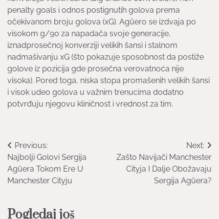
penalty goals i odnos postignutih golova prema
očekivanom broju golova (xG). Agüero se izdvaja po
visokom g/90 za napadača svoje generacije,
iznadprosečnoj konverziji velikih šansi i stalnom
nadmašivanju xG (što pokazuje sposobnost da postiže
golove iz pozicija gde prosečna verovatnoća nije
visoka). Pored toga, niska stopa promašenih velikih šansi
i visok udeo golova u važnim trenucima dodatno
potvrđuju njegovu kliničnost i vrednost za tim.
Post
Previous:
Next:
Najbolji Golovi Sergija
Zašto Navijači Manchester
navigation
Agüera Tokom Ere U
Cityja I Dalje Obožavaju
Manchester Cityju
Sergija Agüera?
Pogledaj još