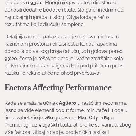
pogodak u
93:20
. Mnogi njegovi golovi direktno su
donosili dodatne bodove i titule, što ga čini jednim od
najuticajnijih igrača u istoriji Cityja kada je reč o
rezultatima koji odlučuju šampione.
Detaljnija analiza pokazuje da je njegova mirnoća u
kaznenom prostoru i efikasnost u kontranapadima
dovodila do velikog broja odlučujućih golova; pored
93:20
, često je rešavao derbije i važne završnice kola,
potvrđujući reputaciju igrača koji pod pritiskom pravi
razliku i direktno utiče na ishod prvenstava.
Factors Affecting Performance
Kada se analizira učinak
Agüero
u različitim sezonama,
jasno se vide elementi poput forme, minutaže i uloge u
timu; zabeležio je
260
golova za
Man City
i
184
u
Premier ligi, uz
5
ligaških titula, ali brojke su varirale zbog
više faktora. Uticaj rotacije, protivničkih taktika i