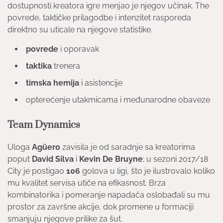
dostupnosti kreatora igre menjao je njegov učinak. The
povrede, taktičke prilagodbe i intenzitet rasporeda
direktno su uticale na njegove statistike.
povrede
i oporavak
taktika
trenera
timska hemija
i asistencije
opterećenje utakmicama i međunarodne obaveze
Team Dynamics
Uloga
Agüero
zavisila je od saradnje sa kreatorima
poput
David Silva
i
Kevin De Bruyne
; u sezoni 2017/18
City je postigao
106
golova u ligi, što je ilustrovalo koliko
mu kvalitet servisa utiče na efikasnost. Brza
kombinatorika i pomeranje napadača oslobađali su mu
prostor za završne akcije, dok promene u formaciji
smanjuju njegove prilike za šut.