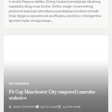
U analizi Pepove taktike, Erling Haaland predstavlja idealnog
napadača zbog svoje brzine, fizičke snage i izvanrednog
pozicioniranja koje iskorištava za probijanje prostora između
linija. Njegova sposobnost za efikasnu završnicu i inteligentna
igra bez lopte omogućavaju…
OUTDOORS
FA Cup Manchester City: raspored i naredne
utakmice
Jason Simmons
05/01/2026
14 min read