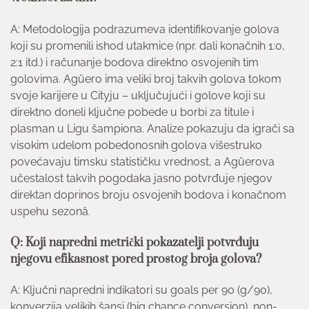
A: Metodologija podrazumeva identifikovanje golova
koji su promenili ishod utakmice (npr. dali konačnih 1:0,
2:1 itd.) i računanje bodova direktno osvojenih tim
golovima. Agüero ima veliki broj takvih golova tokom
svoje karijere u Cityju – uključujući i golove koji su
direktno doneli ključne pobede u borbi za titule i
plasman u Ligu šampiona. Analize pokazuju da igrači sa
visokim udelom pobedonosnih golova višestruko
povećavaju timsku statističku vrednost, a Agüerova
učestalost takvih pogodaka jasno potvrđuje njegov
direktan doprinos broju osvojenih bodova i konačnom
uspehu sezonâ.
Q: Koji napredni metrički pokazatelji potvrđuju
njegovu efikasnost pored prostog broja golova?
A: Ključni napredni indikatori su goals per 90 (g/90),
konverzija velikih šansi (big chance conversion), non-