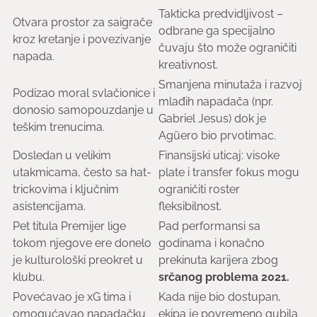
Takticka predvidljivost –
Otvara prostor za saigrače
odbrane ga specijalno
kroz kretanje i povezivanje
čuvaju što može ograničiti
napada.
kreativnost.
Smanjena minutaža i razvoj
Podizao moral svlačionice i
mlađih napadača (npr.
donosio samopouzdanje u
Gabriel Jesus) dok je
teškim trenucima.
Agüero bio prvotimac.
Dosledan u velikim
Finansijski uticaj: visoke
utakmicama, često sa hat-
plate i transfer fokus mogu
trickovima i ključnim
ograničiti roster
asistencijama.
fleksibilnost.
Pet titula Premijer lige
Pad performansi sa
tokom njegove ere donelo
godinama i konačno
je kulturološki preokret u
prekinuta karijera zbog
klubu.
srčanog problema 2021.
Povećavao je xG tima i
Kada nije bio dostupan,
omogućavao napadačku
ekipa je povremeno gubila