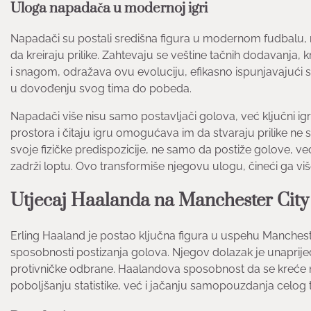
Uloga napadača u modernoj igri
Napadači su postali središna figura u modernom fudbalu, 
da kreiraju prilike. Zahtevaju se veštine tačnih dodavanja, 
i snagom, odražava ovu evoluciju, efikasno ispunjavajući
u dovođenju svog tima do pobeda.
Napadači više nisu samo postavljači golova, već ključni i
prostora i čitaju igru omogućava im da stvaraju prilike ne 
svoje fizičke predispozicije, ne samo da postiže golove, 
zadrži loptu. Ovo transformiše njegovu ulogu, čineći ga
Utjecaj Haalanda na Manchester City
Erling Haaland je postao ključna figura u uspehu Mancheste
sposobnosti postizanja golova. Njegov dolazak je unaprijed
protivničke odbrane. Haalandova sposobnost da se kreće na
poboljšanju statistike, već i jačanju samopouzdanja celog 