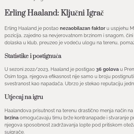
Erling Haaland: Ključni Igrač
Erling Haaland je postao
nezaobilazan faktor
u uspjehu Ma
pozicija, zajedno sa nevjerovatnom brzinom i snagom, čin
dolaska u klub, preuzeo je vodeću ulogu na terenu, pomažu
Statistike i postignuća
U sezoni 2022/2023, Haaland je postigao
36 golova
u Premi
Osim toga, njegova efikasnost nije samo u broju postignut
svestranost kao napadača. Ubrzo je stekao reputaciju jedn
Utjecaj na igru
Haalandova prisutnost na terenu drastično menja način na ko
brzina
omogućavaju timu brže kontranapade i stvaranje pro
njegova sposobnost zadržavanja lopte pod pritiskom otež
suigrače.