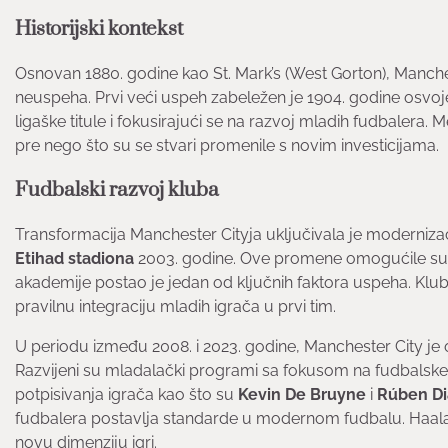
Historijski kontekst
Osnovan 1880. godine kao St. Mark’s (West Gorton), Manchest
neuspeha. Prvi veći uspeh zabeležen je 1904. godine osvoje
ligaške titule i fokusirajući se na razvoj mladih fudbalera
pre nego što su se stvari promenile s novim investicijama.
Fudbalski razvoj kluba
Transformacija Manchester Cityja uključivala je modernizac
Etihad stadiona
2003. godine. Ove promene omogućile su k
akademije postao je jedan od ključnih faktora uspeha. Klub 
pravilnu integraciju mladih igrača u prvi tim.
U periodu između 2008. i 2023. godine, Manchester City je o
Razvijeni su mladalački programi sa fokusom na fudbalske š
potpisivanja igrača kao što su
Kevin De Bruyne
i
Rúben Di
fudbalera postavlja standarde u modernom fudbalu. Haala
novu dimenziju igri.