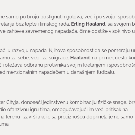
ne samo po broju postignutih golova, već i po svojoj sposob
kretanja bez lopte i timskog rada.
Erling Haaland
, sa svojom 
 sve zahteve savremenog napadača, čime dostiže visok nivo 
grači u razvoju napada. Njihova sposobnost da se pomeraju u
samo za sebe, već i za suigrače.
Haaland
, na primer, često kor
već i otežava odbranu protivnika svojim kretanjem i sposobno
 višedimenzionalnim napadačem u današnjem fudbalu.
r Cityja, donoseći jedinstvenu kombinaciju fizičke snage, brz
io ofanzivnu igru tima, omogućavajući im veći pritisak na
 terenu i završi akcije sa preciznošću doprinela je ne samo
tima.