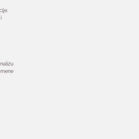
ije.
i
nalizu
promene