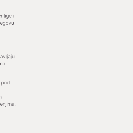
 lige i
njegovu
avljaju
ima
n pod
m
enjima,