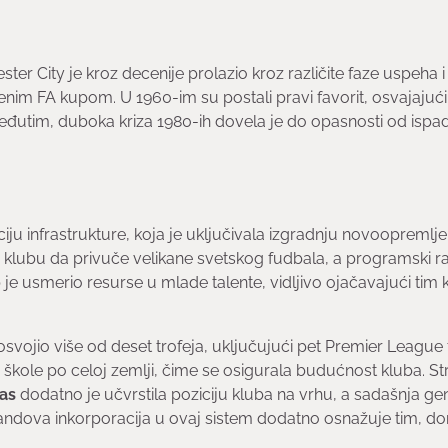
er City je kroz decenije prolazio kroz različite faze uspeha i
nim FA kupom. U 1960-im su postali pravi favorit, osvajajući
. Međutim, duboka kriza 1980-ih dovela je do opasnosti od ispa
iju infrastrukture, koja je uključivala izgradnju novoopremlj
lubu da privuče velikane svetskog fudbala, a programski r
je usmerio resurse u mlade talente, vidljivo ojačavajući tim 
svojio više od deset trofeja, uključujući pet Premier League t
kole po celoj zemlji, čime se osigurala budućnost kluba. Str
as
dodatno je učvrstila poziciju kluba na vrhu, a sadašnja ge
ndova inkorporacija u ovaj sistem dodatno osnažuje tim, do