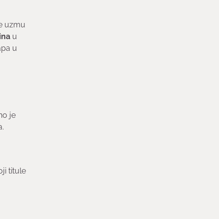
se uzmu
ina
u
apa u
no je
a.
i titule