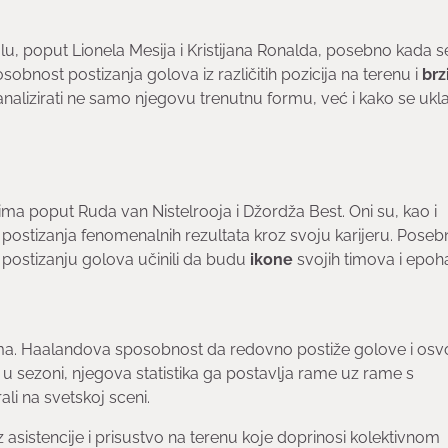
u, poput Lionela Mesija i Kristijana Ronalda, posebno kada 
sobnost postizanja golova iz različitih pozicija na terenu i
brz
nalizirati ne samo njegovu trenutnu formu, već i kako se ukl
 poput Ruda van Nistelrooja i Džordža Best. Oni su, kao i
em postizanja fenomenalnih rezultata kroz svoju karijeru. Poseb
a postizanju golova učinili da budu
ikone
svojih timova i epoh
ma. Haalandova sposobnost da redovno postiže golove i osvoj
u sezoni, njegova statistika ga postavlja rame uz rame s
li na svetskoj sceni.
sistencije i prisustvo na terenu koje doprinosi kolektivnom