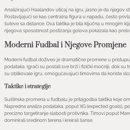
Analizirajući Haalandov uticaj na igru, jasno je da njegov sti
Postavljajući se kao centralna figura u napadu, često privl
šuteve sa distance. Ova taktika je bila ključna u mnogim k
njegova sposobnost postizanja golova pokazala kao prelo
Moderni Fudbal i Njegove Promjene
Moderni fudbal doživeo je dramatične promene u pristupu ig
podataka. Igrači su postali sve brži i fizički moćniji, dok su
su oblikovale igru, omogućavajući timovima da koriste složen
Taktike i strategije
Suštinska promena u fudbalu je prilagodba taktika koje o
Napredna analiza podataka, poput XG (expected goals), posta
precizno targetiranje slabosti protivnika. Timovi poput Manch
dominirali sredinom terena i kreirali šanse.