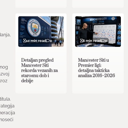
danja,
10 min read
0
8 min read
0
Detaljan pregled
Mančester Siti u
Mančester Siti
Premier ligi:
enog
rekorda vezanih za
detaljna taktička
azvoj
starosnu dob i
analiza 2016–2026
kroz
debije
itula.
ategija
neracija
noseći