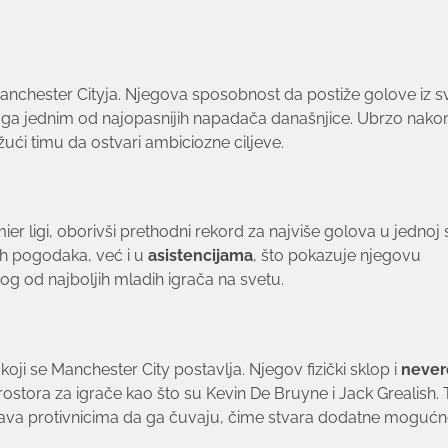
nchester Cityja. Njegova sposobnost da postiže golove iz s
i ga jednim od najopasnijih napadača današnjice. Ubrzo nako
ći timu da ostvari ambiciozne ciljeve.
er ligi, oborivši prethodni rekord za najviše golova u jednoj 
ih pogodaka, već i u
asistencijama
, što pokazuje njegovu
og od najboljih mladih igrača na svetu.
ji se Manchester City postavlja. Njegov fizički sklop i
never
stora za igrače kao što su Kevin De Bruyne i Jack Grealish. 
ava protivnicima da ga čuvaju, čime stvara dodatne mogućno