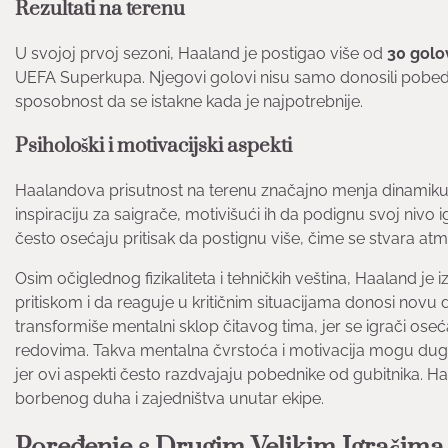
Rezultati na terenu
U svojoj prvoj sezoni, Haaland je postigao više od
30 golo
UEFA Superkupa. Njegovi golovi nisu samo donosili pobed
sposobnost da se istakne kada je najpotrebnije.
Psihološki i motivacijski aspekti
Haalandova prisutnost na terenu značajno menja dinamiku unu
inspiraciju za saigrače, motivišući ih da podignu svoj nivo 
često osećaju pritisak da postignu više, čime se stvara at
Osim očiglednog fizikaliteta i tehničkih veština, Haaland j
pritiskom i da reaguje u kritičnim situacijama donosi novu
transformiše mentalni sklop čitavog tima, jer se igrači os
redovima. Takva mentalna čvrstoća i motivacija mogu dug
jer ovi aspekti često razdvajaju pobednike od gubitnika. H
borbenog duha i zajedništva unutar ekipe.