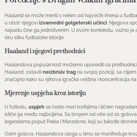
Poređenje s Drugim Velikim Igračima
Haaland se može meriti s nekim od najvećih imena u fudbal
u obzir njegovi
izvanredni golgeterski učinci
. Njegova spo
napadu čine ga jedinstvenim. U ovom kontekstu, važno je a
širu sliku fudbalske istorije.
Haaland i njegovi prethodnici
Haalandova popularnost možemo uporediti sa prethodnicima
Haaland, ostavili
neizbrisiv trag
na svojoj poziciji, sa cilj
značajno kako su njihova igračka veština i koncentracija n
Mjerenje uspjeha kroz istoriju
U futbolu,
uspjeh
se često meri trofejima i ličnim nagrada
ističe ga među najboljima. Sa brojem od više od 20 golova 
legendama poput Peléa i Maradone, koji su takođe dominira
Osim golova, Haalandova uloga u timu se manifestuje kroz a