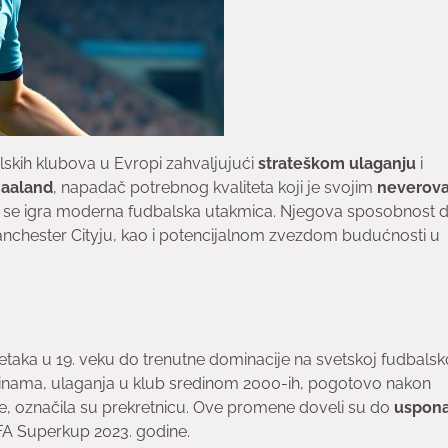
lskih klubova u Evropi zahvaljujući
strateškom ulaganju
i
Haaland
, napadač potrebnog kvaliteta koji je svojim
neverov
ji se igra moderna fudbalska utakmica. Njegova sposobnost 
 Manchester Cityju, kao i potencijalnom zvezdom budućnosti u
taka u 19. veku do trenutne dominacije na svetskoj fudbalsk
dinama, ulaganja u klub sredinom 2000-ih, pogotovo nakon
, označila su prekretnicu. Ove promene doveli su do
uspona
EFA Superkup 2023. godine.