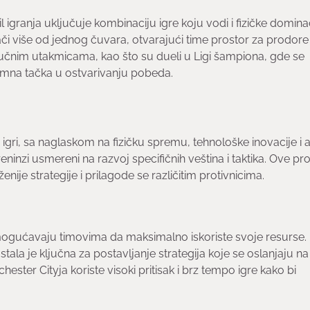
l igranja uključuje kombinaciju igre koju vodi i fizičke dominac
ači više od jednog čuvara, otvarajući time prostor za prodore 
ljučnim utakmicama, kao što su dueli u Ligi šampiona, gde se
mna tačka u ostvarivanju pobeda.
ri, sa naglaskom na fizičku spremu, tehnološke inovacije i a
 treninzi usmereni na razvoj specifičnih veština i taktika. Ove 
ije strategije i prilagode se različitim protivnicima.
mogućavaju timovima da maksimalno iskoriste svoje resurse.
la je ključna za postavljanje strategija koje se oslanjaju na
ester Cityja koriste visoki pritisak i brz tempo igre kako bi