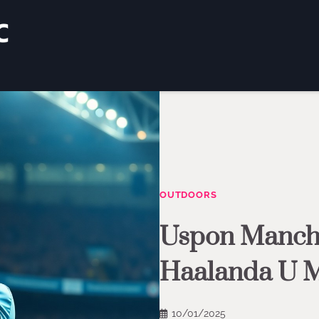
OUTDOORS
Uspon Manches
Haalanda U 
10/01/2025