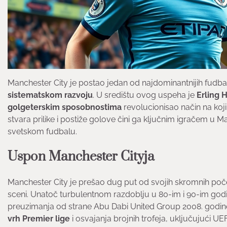
Manchester City je postao jedan od najdominantnijih fudba
sistematskom razvoju
. U središtu ovog uspeha je
Erling 
golgeterskim sposobnostima
revolucionisao način na ko
stvara prilike i postiže golove čini ga ključnim igračem u
svetskom fudbalu.
Uspon Manchester Cityja
Manchester City je prešao dug put od svojih skromnih poče
sceni. Unatoč turbulentnom razdoblju u 80-im i 90-im go
preuzimanja od strane Abu Dabi United Group 2008. godine
vrh Premier lige
i osvajanja brojnih trofeja, uključujući U