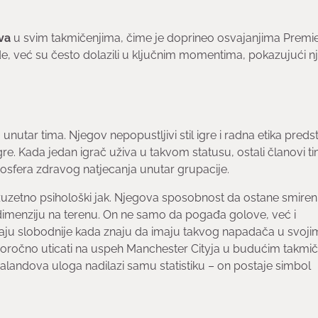
va
u svim takmičenjima, čime je doprineo osvajanjima Premier
e, već su često dolazili u ključnim momentima, pokazujući 
tar tima. Njegov nepopustljivi stil igre i radna etika predst
igre. Kada jedan igrač uživa u takvom statusu, ostali članovi t
mosfera zdravog natjecanja unutar grupacije.
e izuzetno psihološki jak. Njegova sposobnost da ostane smire
 dimenziju na terenu. On ne samo da pogađa golove, već i
ećaju slobodnije kada znaju da imaju takvog napadača u svoji
oročno uticati na uspeh Manchester Cityja u budućim takmič
aalandova uloga nadilazi samu statistiku – on postaje simbol