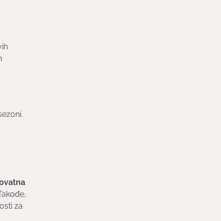
vih
n
sezoni.
ovatna
Takođe,
sti za