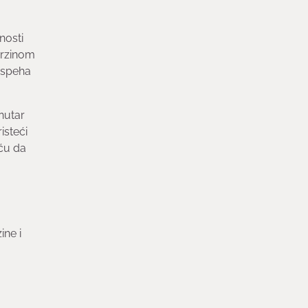
nosti
brzinom
uspeha
nutar
isteći
šću da
ine i