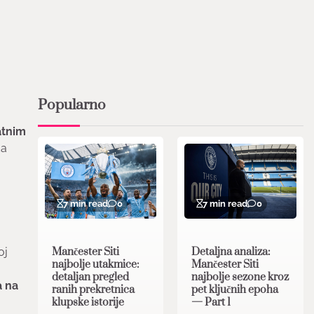
Popularno
atnim
da
7 min read
0
7 min read
0
Mančester Siti
Detaljna analiza:
oj
najbolje utakmice:
Mančester Siti
detaljan pregled
najbolje sezone kroz
 na
ranih prekretnica
pet ključnih epoha
klupske istorije
— Part 1