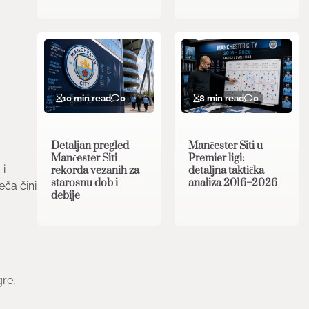
10 min read
0
8 min read
0
Detaljan pregled
Mančester Siti u
Mančester Siti
Premier ligi:
 i
rekorda vezanih za
detaljna taktička
starosnu dob i
analiza 2016–2026
eča čini
debije
gre,