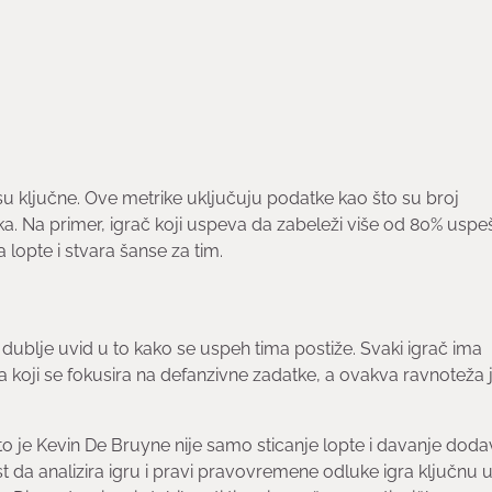
u ključne. Ove metrike uključuju podatke kao što su broj
a. Na primer, igrač koji uspeva da zabeleži više od 80% uspe
opte i stvara šanse za tim.
ublje uvid u to kako se uspeh tima postiže. Svaki igrač ima
 koji se fokusira na defanzivne zadatke, a ovakva ravnoteža 
o je Kevin De Bruyne nije samo sticanje lopte i davanje doda
t da analizira igru i pravi pravovremene odluke igra ključnu 