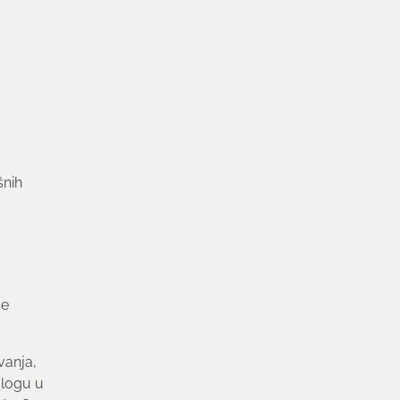
šnih
je
vanja,
ulogu u