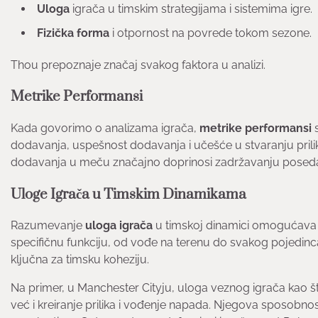
Uloga
igrača u timskim strategijama i sistemima igre.
Fizička forma
i otpornost na povrede tokom sezone.
Thou prepoznaje značaj svakog faktora u analizi.
Metrike Performansi
Kada govorimo o analizama igrača,
metrike performansi
s
dodavanja, uspešnost dodavanja i učešće u stvaranju prilik
dodavanja u meču značajno doprinosi zadržavanju poseda l
Uloge Igrača u Timskim Dinamikama
Razumevanje
uloga igrača
u timskoj dinamici omogućava d
specifičnu funkciju, od vođe na terenu do svakog pojedinca
ključna za timsku koheziju.
Na primer, u Manchester Cityju, uloga veznog igrača kao št
već i kreiranje prilika i vođenje napada. Njegova sposobnos