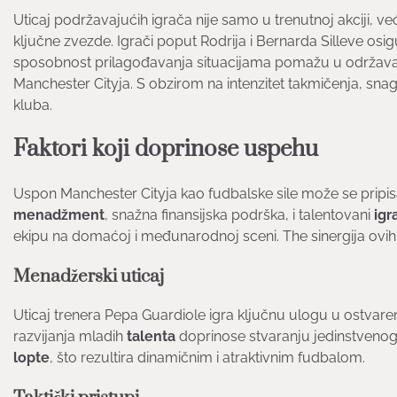
Uticaj podržavajućih igrača nije samo u trenutnoj akciji, ve
ključne zvezde. Igrači poput Rodrija i Bernarda Silleve osigur
sposobnost prilagođavanja situacijama pomažu u održavanju
Manchester Cityja. S obzirom na intenzitet takmičenja, sn
kluba.
Faktori koji doprinose uspehu
Uspon Manchester Cityja kao fudbalske sile može se pripi
menadžment
, snažna finansijska podrška, i talentovani
igr
ekipu na domaćoj i međunarodnoj sceni. The sinergija ovih
Menadžerski uticaj
Uticaj trenera Pepa Guardiole igra ključnu ulogu u ostvare
razvijanja mladih
talenta
doprinose stvaranju jedinstvenog 
lopte
, što rezultira dinamičnim i atraktivnim fudbalom.