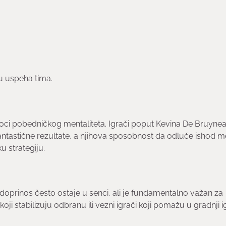
u uspeha tima.
oci pobedničkog mentaliteta. Igrači poput Kevina De Bruynea
antastične rezultate, a njihova sposobnost da odluče ishod m
u strategiju.
doprinos često ostaje u senci, ali je fundamentalno važan za
koji stabilizuju odbranu ili vezni igrači koji pomažu u gradnji i