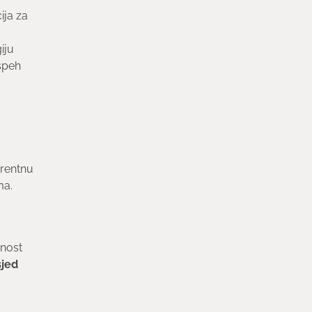
ija za
iju
speh
urentnu
ma.
bnost
jed