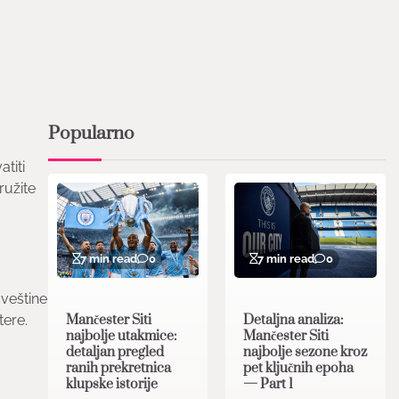
Popularno
titi
ružite
7 min read
0
7 min read
0
 veštine
Mančester Siti
Detaljna analiza:
tere.
najbolje utakmice:
Mančester Siti
detaljan pregled
najbolje sezone kroz
ranih prekretnica
pet ključnih epoha
klupske istorije
— Part 1