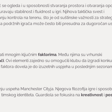
ć se ogleda i u sposobnosti stvaranja prostora i otvaranja opc
avaju stabilnost i fluidnost u igri. Njihova taktička svest i
 kontrola na terenu, što je od suštinske važnosti za strateg
aga podržnih igrača može često biti presudna za dugoročan u
sati mnogim ključnim
faktorima
. Među njima su vrhunski
ači
. Ovi elementi zajedno su omogućili klubu da izgradi konk
 faktora dovela je do izuzetnih uspjeha u poslednjim sezona
nju uspeha Manchester Cityja. Njegova filozofija igre i sposo
timskog identiteta. Guardiola se fokusira na
kreativnost
i
pos