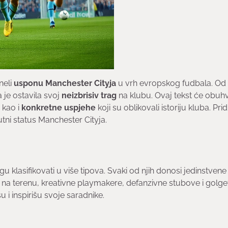
neli
usponu Manchester Cityja
u vrh evropskog fudbala. Od
 je ostavila svoj
neizbrisiv trag
na klubu. Ovaj tekst će obuhva
, kao i
konkretne uspjehe
koji su oblikovali istoriju kluba. Prid
ni status Manchester Cityja.
 klasifikovati u više tipova. Svaki od njih donosi jedinstvene
e na terenu, kreativne playmakere, defanzivne stubove i golge
 i inspirišu svoje saradnike.