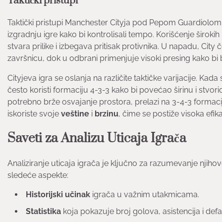
Taktički pristupi
Taktički pristupi Manchester Cityja pod Pepom Guardiolom
izgradnju igre kako bi kontrolisali tempo. Korišćenje širok
stvara prilike i izbegava pritisak protivnika. U napadu, City č
završnicu, dok u odbrani primenjuje visoki presing kako bi 
Cityjeva igra se oslanja na različite taktičke varijacije.
često koristi formaciju 4-3-3 kako bi povećao širinu i stv
potrebno brže osvajanje prostora, prelazi na 3-4-3 forma
iskoriste svoje
veštine
i
brzinu
, čime se postiže visoka efik
Saveti za Analizu Uticaja Igrača
Analiziranje uticaja igrača je ključno za razumevanje njiho
sledeće aspekte:
Historijski učinak
igrača u važnim utakmicama.
Statistika
koja pokazuje broj golova, asistencija i defa