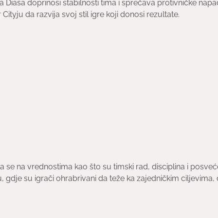
 Diasa doprinosi stabilnosti tima i sprečava protivničke nap
yju da razvija svoj stil igre koji donosi rezultate.
a se na vrednostima kao što su timski rad, disciplina i posveć
, gdje su igrači ohrabrivani da teže ka zajedničkim ciljevima,