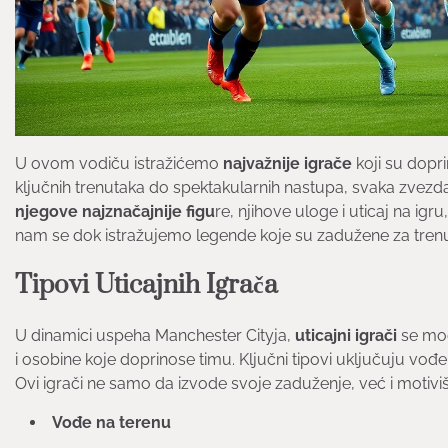
U ovom vodiču istražićemo
najvažnije igrače
koji su dopri
ključnih trenutaka do spektakularnih nastupa, svaka zvezda
njegove najznačajnije figu
re, njihove uloge i uticaj na igru
nam se dok istražujemo legende koje su zadužene za trenut
Tipovi Uticajnih Igrača
U dinamici uspeha Manchester Cityja,
uticajni igrači
se mogu
i osobine koje doprinose timu. Ključni tipovi uključuju vođ
Ovi igrači ne samo da izvode svoje zaduženje, već i motivišu
Vođe na terenu