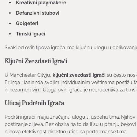
Kreativni playmakere
Defanzivni stubovi
Golgeteri
Timski igrači
Svaki od ovih tipova igrača ima ključnu ulogu u oblikovanj
Ključni Zvezdasti Igrači
U Manchester Cityju,
ključni zvezdasti igrači
su često nosi
Erlinga Haalanda svojim individualnim veštinama postižu f
ih nezamenjivim. Uloga ovih igrača je neprocenjiva za timsk
Uticaj Podršnih Igrača
Podršni igrači imaju značajnu ulogu u uspehu tima. Njihov 
postizanje ciljeva. Bez obzira na to da li su u pitanju bekovi 
njihova efektivnost direktno utiče na performanse tima.