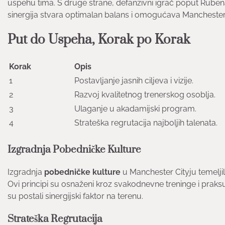
uspehu tima. S druge strane, defanzivni igrač poput Rubena
sinergija stvara optimalan balans i omogućava Manchester Cit
Put do Uspeha, Korak po Korak
Korak
Opis
1
Postavljanje jasnih ciljeva i vizije.
2
Razvoj kvalitetnog trenerskog osoblja.
3
Ulaganje u akadamijski program.
4
Strateška regrutacija najboljih talenata.
Izgradnja Pobedničke Kulture
Izgradnja
pobedničke kulture
u Manchester Cityju temeljil
Ovi principi su osnaženi kroz svakodnevne treninge i praksu
su postali sinergijski faktor na terenu.
Strateška Regrutacija