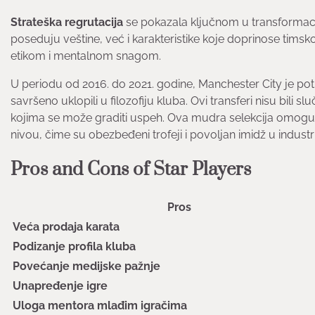
Strateška regrutacija
se pokazala ključnom u transformaciji
poseduju veštine, već i karakteristike koje doprinose timsko
etikom i mentalnom snagom.
U periodu od 2016. do 2021. godine, Manchester City je po
savršeno uklopili u filozofiju kluba. Ovi transferi nisu bili 
kojima se može graditi uspeh. Ova mudra selekcija omogu
nivou, čime su obezbeđeni trofeji i povoljan imidž u industri
Pros and Cons of Star Players
Pros
Veća prodaja karata
Podizanje profila kluba
Povećanje medijske pažnje
Unapređenje igre
Uloga mentora mlađim igračima