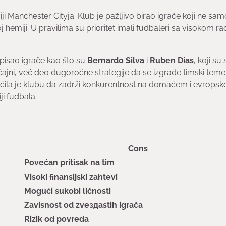
 Manchester Cityja. Klub je pažljivo birao igrače koji ne sa
j hemiji. U pravilima su prioritet imali fudbaleri sa visokom 
tpisao igrače kao što su
Bernardo Silva
i
Ruben Dias
, koji su 
slučajni, već deo dugoročne strategije da se izgrade timski temel
ćila je klubu da zadrži konkurentnost na domaćem i evrops
ji fudbala.
Cons
Povećan pritisak na tim
Visoki finansijski zahtevi
Mogući sukobi ličnosti
Zavisnost od zvездastih igrača
Rizik od povreda