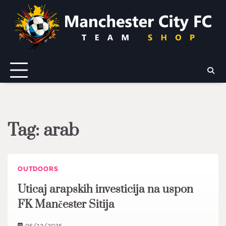
Skip
to
content
Tag:
arab
OUTDOORS
Uticaj arapskih investicija na uspon
FK Mančester Sitija
05/12/2025