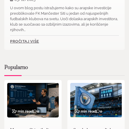
U ovom blog postu istražujemo kako su arapske investicije
preoblikovale FK Mančester Siti u jedan od najuspešnijih
fudbalskih klubova na svetu. Uoči dolaska arapskih investitora,
klub se suočavao sa ozbiljnim izazovima, ali je korišćenje
njihovih…
PROČITAJ VIŠE
Popularno
7 min read
0
7 min read
0