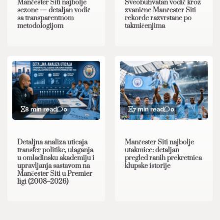
Mančester Siti najbolje
Sveobuhvatan vodič kroz
sezone — detaljan vodič
zvanične Mančester Siti
sa transparentnom
rekorde razvrstane po
metodologijom
takmičenjima
8 min read
0
7 min read
0
Detaljna analiza uticaja
Mančester Siti najbolje
transfer politike, ulaganja
utakmice: detaljan
u omladinsku akademiju i
pregled ranih prekretnica
upravljanja sastavom na
klupske istorije
Mančester Siti u Premier
ligi (2008–2026)