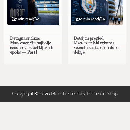
7 min read
0
10 min read
0
Detaljna analiza:
Detaljan pregled
Mančester Siti najbolje
Mančester Siti rekorda
sezone kroz pet ključnih
vezanih za starosnu dob i
epoha — Part 1
debije
Copyright © 2026
Manchester City FC Team Shop