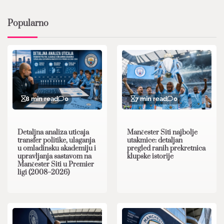
Popularno
8 min read
0
7 min read
0
Detaljna analiza uticaja
Mančester Siti najbolje
transfer politike, ulaganja
utakmice: detaljan
u omladinsku akademiju i
pregled ranih prekretnica
upravljanja sastavom na
klupske istorije
Mančester Siti u Premier
ligi (2008–2026)