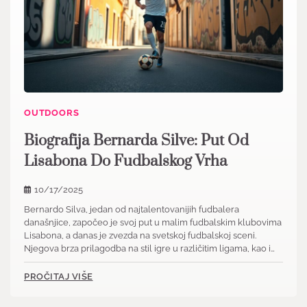
OUTDOORS
Biografija Bernarda Silve: Put Od
Lisabona Do Fudbalskog Vrha
10/17/2025
Bernardo Silva, jedan od najtalentovanijih fudbalera
današnjice, započeo je svoj put u malim fudbalskim klubovima
Lisabona, a danas je zvezda na svetskoj fudbalskoj sceni.
Njegova brza prilagodba na stil igre u različitim ligama, kao i…
PROČITAJ VIŠE