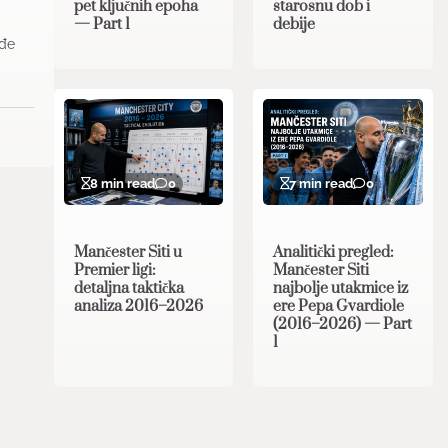
pet ključnih epoha
starosnu dob i
— Part 1
debije
ođe
8 min read
0
7 min read
0
Mančester Siti u
Analitički pregled:
Premier ligi:
Mančester Siti
detaljna taktička
najbolje utakmice iz
analiza 2016–2026
ere Pepa Gvardiole
(2016–2026) — Part
1