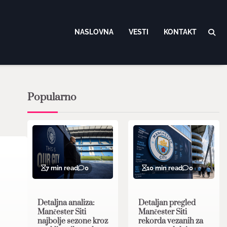
NASLOVNA
VESTI
KONTAKT
Popularno
7 min read
0
10 min read
0
Detaljna analiza:
Detaljan pregled
Mančester Siti
Mančester Siti
najbolje sezone kroz
rekorda vezanih za