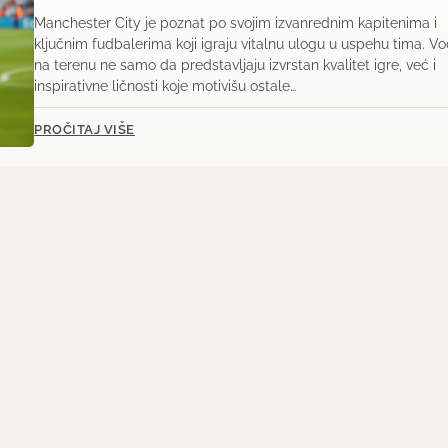
Manchester City je poznat po svojim izvanrednim kapitenima i
ključnim fudbalerima koji igraju vitalnu ulogu u uspehu tima. V
na terenu ne samo da predstavljaju izvrstan kvalitet igre, već i
inspirativne ličnosti koje motivišu ostale…
PROČITAJ VIŠE