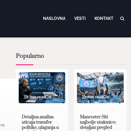
NASLOVNA
VESTI
KONTAKT
Popularno
8 min read
0
7 min read
0
Detaljna analiza
Mančester Siti
uticaja transfer
najbolje utakmice:
Ova
politike, ulaganja u
detaljan pregled