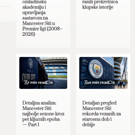
omladinsku
ranih prekretnica
akademiju i
klupske istorije
upravljanja
sastavom na
Mančester Siti u
Premier ligi (2008–
2026)
7 min read
0
10 min read
0
Detaljna analiza:
Detaljan pregled
Mančester Siti
Mančester Siti
najbolje sezone kroz
rekorda vezanih za
pet ključnih epoha
starosnu dob i
— Part 1
debije