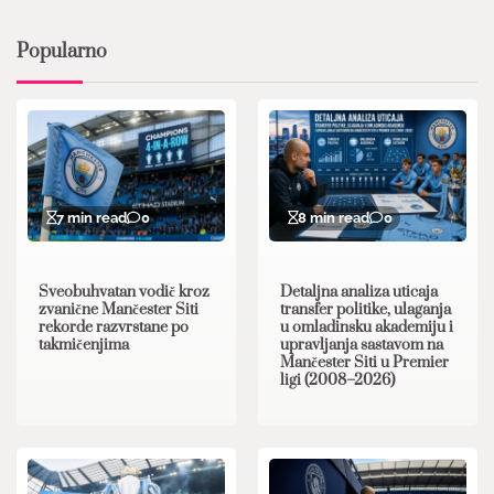
Popularno
7 min read
0
8 min read
0
Sveobuhvatan vodič kroz
Detaljna analiza uticaja
zvanične Mančester Siti
transfer politike, ulaganja
rekorde razvrstane po
u omladinsku akademiju i
takmičenjima
upravljanja sastavom na
Mančester Siti u Premier
ligi (2008–2026)