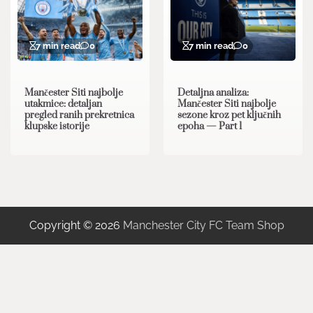
7 min read
0
7 min read
0
Mančester Siti najbolje
Detaljna analiza:
utakmice: detaljan
Mančester Siti najbolje
pregled ranih prekretnica
sezone kroz pet ključnih
klupske istorije
epoha — Part 1
Copyright © 2026
Manchester City FC Team Shop