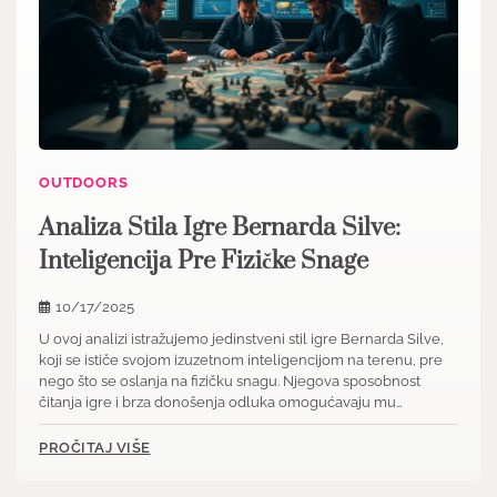
OUTDOORS
Analiza Stila Igre Bernarda Silve:
Inteligencija Pre Fizičke Snage
10/17/2025
U ovoj analizi istražujemo jedinstveni stil igre Bernarda Silve,
koji se ističe svojom izuzetnom inteligencijom na terenu, pre
nego što se oslanja na fizičku snagu. Njegova sposobnost
čitanja igre i brza donošenja odluka omogućavaju mu…
PROČITAJ VIŠE