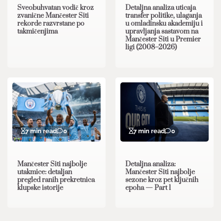
Sveobuhvatan vodič kroz
Detaljna analiza uticaja
zvanične Mančester Siti
transfer politike, ulaganja
rekorde razvrstane po
u omladinsku akademiju i
takmičenjima
upravljanja sastavom na
Mančester Siti u Premier
ligi (2008–2026)
7 min read
0
7 min read
0
Mančester Siti najbolje
Detaljna analiza:
utakmice: detaljan
Mančester Siti najbolje
pregled ranih prekretnica
sezone kroz pet ključnih
klupske istorije
epoha — Part 1