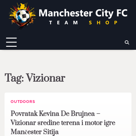
Skip
to
content
Tag:
Vizionar
OUTDOORS
Povratak Kevina De Brujnea –
Vizionar sredine terena i motor igre
Mančester Sitija