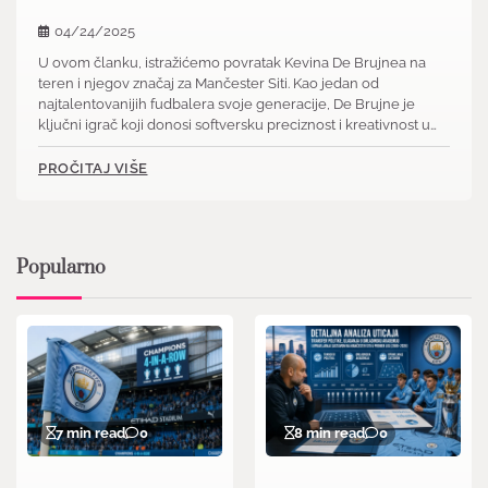
04/24/2025
U ovom članku, istražićemo povratak Kevina De Brujnea na
teren i njegov značaj za Mančester Siti. Kao jedan od
najtalentovanijih fudbalera svoje generacije, De Brujne je
ključni igrač koji donosi softversku preciznost i kreativnost u…
PROČITAJ VIŠE
Popularno
7 min read
0
8 min read
0