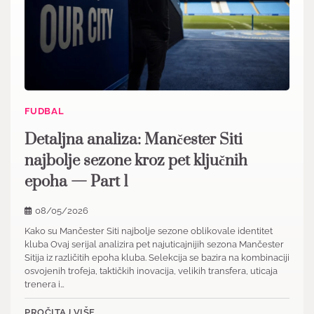
FUDBAL
Detaljna analiza: Mančester Siti
najbolje sezone kroz pet ključnih
epoha — Part 1
08/05/2026
Kako su Mančester Siti najbolje sezone oblikovale identitet
kluba Ovaj serijal analizira pet najuticajnijih sezona Mančester
Sitija iz različitih epoha kluba. Selekcija se bazira na kombinaciji
osvojenih trofeja, taktičkih inovacija, velikih transfera, uticaja
trenera i…
PROČITAJ VIŠE