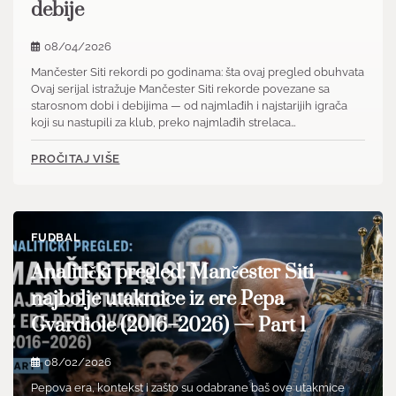
debije
08/04/2026
Mančester Siti rekordi po godinama: šta ovaj pregled obuhvata
Ovaj serijal istražuje Mančester Siti rekorde povezane sa
starosnom dobi i debijima — od najmlađih i najstarijih igrača
koji su nastupili za klub, preko najmlađih strelaca…
PROČITAJ VIŠE
FUDBAL
Analitički pregled: Mančester Siti
najbolje utakmice iz ere Pepa
Gvardiole (2016–2026) — Part 1
08/02/2026
Pepova era, kontekst i zašto su odabrane baš ove utakmice