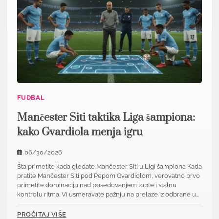
FUDBAL
Mančester Siti taktika Liga šampiona:
kako Gvardiola menja igru
06/30/2026
Šta primetite kada gledate Mančester Siti u Ligi šampiona Kada
pratite Mančester Siti pod Pepom Gvardiolom, verovatno prvo
primetite dominaciju nad posedovanjem lopte i stalnu
kontrolu ritma. Vi usmeravate pažnju na prelaze iz odbrane u…
PROČITAJ VIŠE