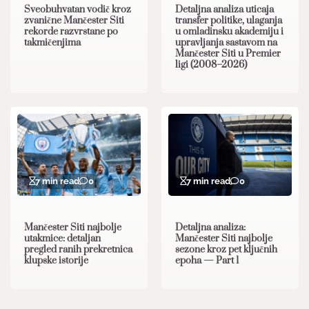
Sveobuhvatan vodič kroz
Detaljna analiza uticaja
zvanične Mančester Siti
transfer politike, ulaganja
rekorde razvrstane po
u omladinsku akademiju i
takmičenjima
upravljanja sastavom na
Mančester Siti u Premier
ligi (2008–2026)
7 min read
0
7 min read
0
Mančester Siti najbolje
Detaljna analiza:
utakmice: detaljan
Mančester Siti najbolje
pregled ranih prekretnica
sezone kroz pet ključnih
klupske istorije
epoha — Part 1