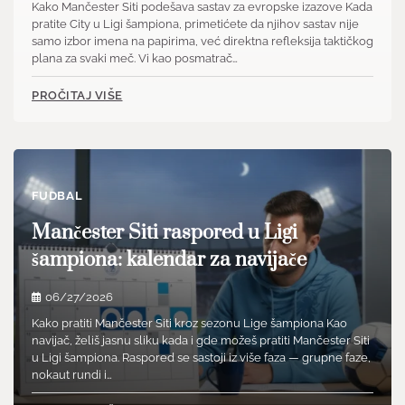
Kako Mančester Siti podešava sastav za evropske izazove Kada
pratite City u Ligi šampiona, primetićete da njihov sastav nije
samo izbor imena na papirima, već direktna refleksija taktičkog
plana za svaki meč. Vi kao posmatrač…
PROČITAJ VIŠE
FUDBAL
Mančester Siti raspored u Ligi
šampiona: kalendar za navijače
06/27/2026
Kako pratiti Mančester Siti kroz sezonu Lige šampiona Kao
navijač, želiš jasnu sliku kada i gde možeš pratiti Mančester Siti
u Ligi šampiona. Raspored se sastoji iz više faza — grupne faze,
nokaut rundi i…