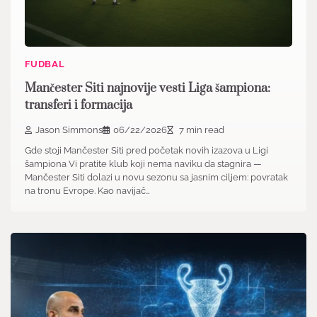
FUDBAL
Mančester Siti najnovije vesti Liga šampiona:
transferi i formacija
Jason Simmons
06/22/2026
7 min read
Gde stoji Mančester Siti pred početak novih izazova u Ligi
šampiona Vi pratite klub koji nema naviku da stagnira —
Mančester Siti dolazi u novu sezonu sa jasnim ciljem: povratak
na tronu Evrope. Kao navijač…