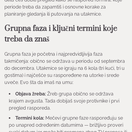
periode treba da zapamtiš i osnovne korake za
planiranje gledanja ili putovanja na utakmice.
Grupna faza i ključni termini koje
treba da znaš
Grupna faza je početna i najpredvidljivija faza
takmičenja: obično se održava u periodu od septembra
do decembra. Utakmice se igraju na 6 kola (tri kući, tri u
gostima) i najčešće su raspoređene na utorke i srede
uveče. Evo šta da imaš na umu:
Objava žreba:
Žreb grupa obično se održava
krajem avgusta. Tada dobijaš svoje protivnike i prvi
pregled rasporeda.
Termini kola:
Mečevi grupne faze raspoređuju se
po unapred određenim datumima — brižljivo proveri