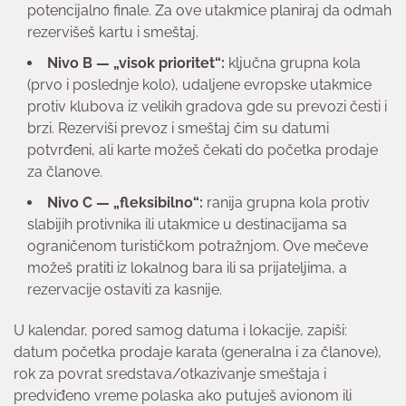
potencijalno finale. Za ove utakmice planiraj da odmah
rezervišeš kartu i smeštaj.
Nivo B — „visok prioritet“:
ključna grupna kola
(prvo i poslednje kolo), udaljene evropske utakmice
protiv klubova iz velikih gradova gde su prevozi česti i
brzi. Rezerviši prevoz i smeštaj čim su datumi
potvrđeni, ali karte možeš čekati do početka prodaje
za članove.
Nivo C — „fleksibilno“:
ranija grupna kola protiv
slabijih protivnika ili utakmice u destinacijama sa
ograničenom turističkom potražnjom. Ove mečeve
možeš pratiti iz lokalnog bara ili sa prijateljima, a
rezervacije ostaviti za kasnije.
U kalendar, pored samog datuma i lokacije, zapiši:
datum početka prodaje karata (generalna i za članove),
rok za povrat sredstava/otkazivanje smeštaja i
predviđeno vreme polaska ako putuješ avionom ili