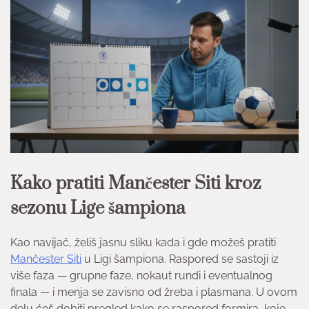
Kako pratiti Mančester Siti kroz
sezonu Lige šampiona
Kao navijač, želiš jasnu sliku kada i gde možeš pratiti
Mančester Siti
u Ligi šampiona. Raspored se sastoji iz
više faza — grupne faze, nokaut rundi i eventualnog
finala — i menja se zavisno od žreba i plasmana. U ovom
delu ćeš dobiti pregled kako se raspored formira, koje