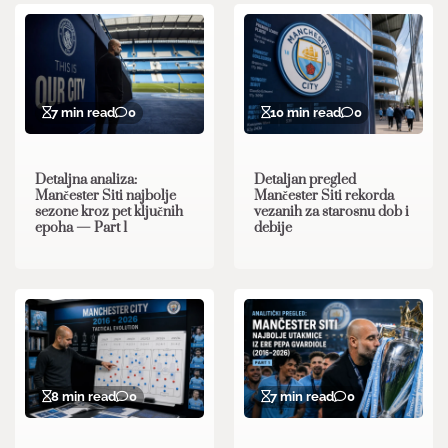
7 min read
0
10 min read
0
Detaljna analiza:
Detaljan pregled
Mančester Siti najbolje
Mančester Siti rekorda
sezone kroz pet ključnih
vezanih za starosnu dob i
epoha — Part 1
debije
8 min read
0
7 min read
0