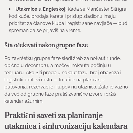
Utakmice u Engleskoj:
Kada se Mančester Siti igra
kod kuće, prodaja karata i pristup stadionu imaju
prioritet za članove kluba i registrisane navijače — budi
spreman da se prijaviš na vreme.
Šta očekivati nakon grupne faze
Po završetku grupne faze sledi žreb za nokaut runde,
obično u decembru, a mečevi nokauta počinju u
februaru. Ako Siti prođe u nokaut fazu, broj obaveza i
logistički zahtevi rastu — to utiče na planiranje
putovanja, rezervacije i kupovinu ulaznica. Zato je važno
da već od grupne faze pratiš zvanične izvore i držiš
kalendar ažurnim.
Praktični saveti za planiranje
utakmica i sinhronizaciju kalendara