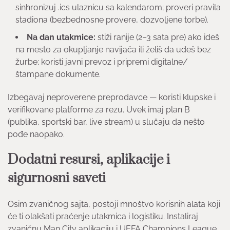
sinhronizuj .ics ulaznicu sa kalendarom; proveri pravila
stadiona (bezbednosne provere, dozvoljene torbe).
Na dan utakmice:
stiži ranije (2–3 sata pre) ako ideš
na mesto za okupljanje navijača ili želiš da uđeš bez
žurbe; koristi javni prevoz i pripremi digitalne/
štampane dokumente.
Izbegavaj neproverene preprodavce — koristi klupske i
verifikovane platforme za rezu. Uvek imaj plan B
(publika, sportski bar, live stream) u slučaju da nešto
pođe naopako.
Dodatni resursi, aplikacije i
sigurnosni saveti
Osim zvaničnog sajta, postoji mnoštvo korisnih alata koji
će ti olakšati praćenje utakmica i logistiku. Instaliraj
zvaničnu Man City aplikaciju i UEFA Champions League