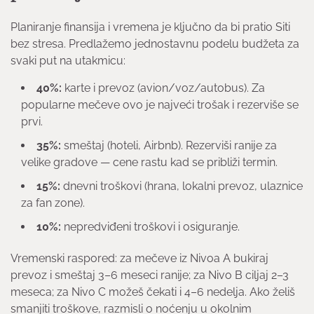
Planiranje finansija i vremena je ključno da bi pratio Siti
bez stresa. Predlažemo jednostavnu podelu budžeta za
svaki put na utakmicu:
40%:
karte i prevoz (avion/voz/autobus). Za
popularne mečeve ovo je najveći trošak i rezerviše se
prvi.
35%:
smeštaj (hoteli, Airbnb). Rezerviši ranije za
velike gradove — cene rastu kad se približi termin.
15%:
dnevni troškovi (hrana, lokalni prevoz, ulaznice
za fan zone).
10%:
nepredviđeni troškovi i osiguranje.
Vremenski raspored: za mečeve iz Nivoa A bukiraj
prevoz i smeštaj 3–6 meseci ranije; za Nivo B ciljaj 2–3
meseca; za Nivo C možeš čekati i 4–6 nedelja. Ako želiš
smanjiti troškove, razmisli o noćenju u okolnim