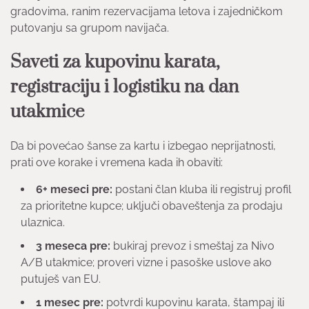
gradovima, ranim rezervacijama letova i zajedničkom
putovanju sa grupom navijača.
Saveti za kupovinu karata,
registraciju i logistiku na dan
utakmice
Da bi povećao šanse za kartu i izbegao neprijatnosti,
prati ove korake i vremena kada ih obaviti:
6+ meseci pre:
postani član kluba ili registruj profil
za prioritetne kupce; uključi obaveštenja za prodaju
ulaznica.
3 meseca pre:
bukiraj prevoz i smeštaj za Nivo
A/B utakmice; proveri vizne i pasoške uslove ako
putuješ van EU.
1 mesec pre:
potvrdi kupovinu karata, štampaj ili