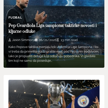
FUDBAL
Pep Gvardiola Liga šampiona: taktičke novosti i
ključne odluke
Jason Simmons
06/21/2026
13 min read
Kako Pepove taktike menjaju tok utakmica Lige šampiona i šta
vi treba da primetite Kada pratite meč pod Pepovim vođstvom,
lako je propustiti detalje koji odlučuju pobednika. Vi gledate
tim koji ne samo da poseduje…