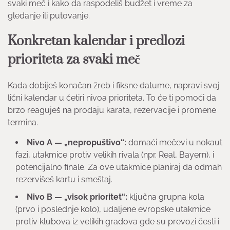
svaki meč i kako da raspodeliš budžet i vreme za
gledanje ili putovanje.
Konkretan kalendar i predlozi
prioriteta za svaki meč
Kada dobiješ konačan žreb i fiksne datume, napravi svoj
lični kalendar u četiri nivoa prioriteta. To će ti pomoći da
brzo reaguješ na prodaju karata, rezervacije i promene
termina.
Nivo A — „nepropuštivo“:
domaći mečevi u nokaut
fazi, utakmice protiv velikih rivala (npr. Real, Bayern), i
potencijalno finale. Za ove utakmice planiraj da odmah
rezervišeš kartu i smeštaj.
Nivo B — „visok prioritet“:
ključna grupna kola
(prvo i poslednje kolo), udaljene evropske utakmice
protiv klubova iz velikih gradova gde su prevozi česti i