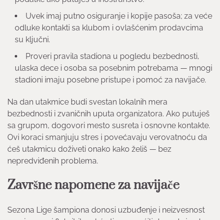
Uvek imaj putno osiguranje i kopije pasoša; za veće
odluke kontakti sa klubom i ovlašćenim prodavcima
su ključni.
Proveri pravila stadiona u pogledu bezbednosti,
ulaska dece i osoba sa posebnim potrebama — mnogi
stadioni imaju posebne pristupe i pomoć za navijače.
Na dan utakmice budi svestan lokalnih mera
bezbednosti i zvaničnih uputa organizatora. Ako putuješ
sa grupom, dogovori mesto susreta i osnovne kontakte.
Ovi koraci smanjuju stres i povećavaju verovatnoću da
ćeš utakmicu doživeti onako kako želiš — bez
nepredviđenih problema.
Završne napomene za navijače
Sezona Lige šampiona donosi uzbuđenje i neizvesnost