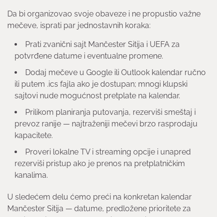
Da bi organizovao svoje obaveze i ne propustio važne
mečeve, isprati par jednostavnih koraka:
Prati zvanični sajt Mančester Sitija i UEFA za
potvrđene datume i eventualne promene.
Dodaj mečeve u Google ili Outlook kalendar ručno
ili putem .ics fajla ako je dostupan; mnogi klupski
sajtovi nude mogućnost pretplate na kalendar.
Prilikom planiranja putovanja, rezerviši smeštaj i
prevoz ranije — najtraženiji mečevi brzo rasprodaju
kapacitete.
Proveri lokalne TV i streaming opcije i unapred
rezerviši pristup ako je prenos na pretplatničkim
kanalima.
U sledećem delu ćemo preći na konkretan kalendar
Mančester Sitija — datume, predložene prioritete za