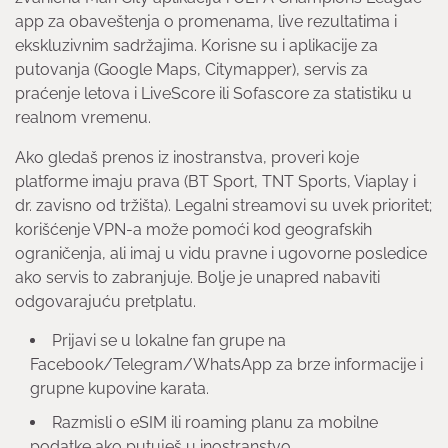
app za obaveštenja o promenama, live rezultatima i
ekskluzivnim sadržajima. Korisne su i aplikacije za
putovanja (Google Maps, Citymapper), servis za
praćenje letova i LiveScore ili Sofascore za statistiku u
realnom vremenu.
Ako gledaš prenos iz inostranstva, proveri koje
platforme imaju prava (BT Sport, TNT Sports, Viaplay i
dr. zavisno od tržišta). Legalni streamovi su uvek prioritet;
korišćenje VPN-a može pomoći kod geografskih
ograničenja, ali imaj u vidu pravne i ugovorne posledice
ako servis to zabranjuje. Bolje je unapred nabaviti
odgovarajuću pretplatu.
Prijavi se u lokalne fan grupe na
Facebook/Telegram/WhatsApp za brze informacije i
grupne kupovine karata.
Razmisli o eSIM ili roaming planu za mobilne
podatke ako putuješ u inostranstvo.