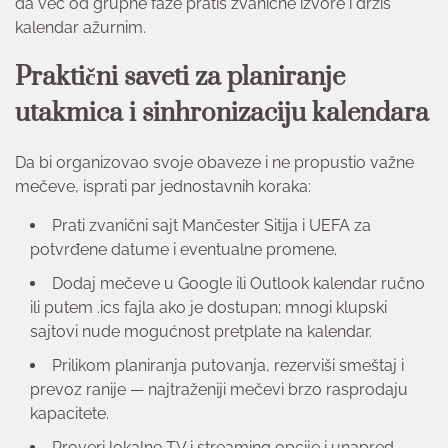
da već od grupne faze pratiš zvanične izvore i držiš
kalendar ažurnim.
Praktični saveti za planiranje
utakmica i sinhronizaciju kalendara
Da bi organizovao svoje obaveze i ne propustio važne
mečeve, isprati par jednostavnih koraka:
Prati zvanični sajt Mančester Sitija i UEFA za
potvrđene datume i eventualne promene.
Dodaj mečeve u Google ili Outlook kalendar ručno
ili putem .ics fajla ako je dostupan; mnogi klupski
sajtovi nude mogućnost pretplate na kalendar.
Prilikom planiranja putovanja, rezerviši smeštaj i
prevoz ranije — najtraženiji mečevi brzo rasprodaju
kapacitete.
Proveri lokalne TV i streaming opcije i unapred