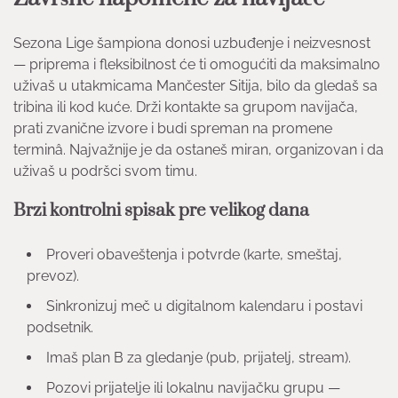
Sezona Lige šampiona donosi uzbuđenje i neizvesnost
— priprema i fleksibilnost će ti omogućiti da maksimalno
uživaš u utakmicama Mančester Sitija, bilo da gledaš sa
tribina ili kod kuće. Drži kontakte sa grupom navijača,
prati zvanične izvore i budi spreman na promene
terminâ. Najvažnije je da ostaneš miran, organizovan i da
uživaš u podršci svom timu.
Brzi kontrolni spisak pre velikog dana
Proveri obaveštenja i potvrde (karte, smeštaj,
prevoz).
Sinkronizuj meč u digitalnom kalendaru i postavi
podsetnik.
Imaš plan B za gledanje (pub, prijatelj, stream).
Pozovi prijatelje ili lokalnu navijačku grupu —