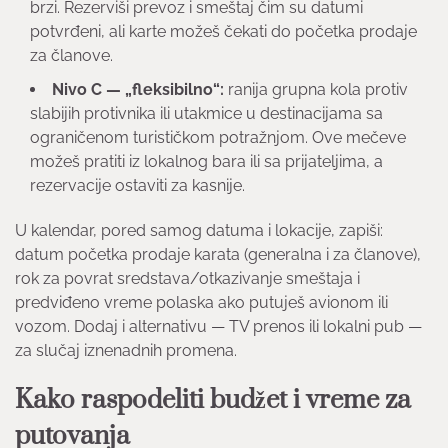
brzi. Rezerviši prevoz i smeštaj čim su datumi
potvrđeni, ali karte možeš čekati do početka prodaje
za članove.
Nivo C — „fleksibilno“:
ranija grupna kola protiv
slabijih protivnika ili utakmice u destinacijama sa
ograničenom turističkom potražnjom. Ove mečeve
možeš pratiti iz lokalnog bara ili sa prijateljima, a
rezervacije ostaviti za kasnije.
U kalendar, pored samog datuma i lokacije, zapiši:
datum početka prodaje karata (generalna i za članove),
rok za povrat sredstava/otkazivanje smeštaja i
predviđeno vreme polaska ako putuješ avionom ili
vozom. Dodaj i alternativu — TV prenos ili lokalni pub —
za slučaj iznenadnih promena.
Kako raspodeliti budžet i vreme za
putovanja