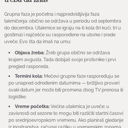
Grupna faza je početna i najpredvidljivija faza
takmičenja: obično se održava u periodu od septembra
do decembra. Utakmice se igraju na 6 kola (tri kući, tri u
gostima) i najčešće su raspoređene na utorke i srede
uveče. Evo šta da imaš na umu:
Objava žreba:
Žreb grupa obično se održava
krajem avgusta. Tada dobijaš svoje protivnike i prvi
pregled rasporeda.
Termini kola:
Mečevi grupne faze raspoređuju se
po unapred određenim datumima — brižljivo proveri
svaki datum jer može biti promena zbog TV prenosa ili
logistike.
Vreme početka:
Većina utakmica je uveče; u
zavisnosti od sezone to mogu biti različiti startni časovi
po srednjoevropskom vremenu. Ako planiraš gledanje
iz inostranstva, računaj razliku u vremenskim zonama.