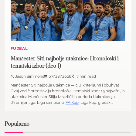
FUDBAL
Mančester Siti najbolje utakmice: Hronološki i
tematski izbor (deo 1)
Jason Simmons
07/28/2026
7 min read
Mančester Siti najbolje utakmice — cilj, kriterijumi i obuhvat
Ovaj vodič predstavlja hronološki i tematski izbor 15 najvažnijih
utakmica Mančester Sitija iz različitih perioda i takmičenja
(Premijer liga, Liga šampiona,
FA Kup
, Liga kup, gradski…
Popularno