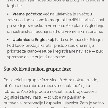
svaki datum jer može biti promena zbog TV prenosa ili
logistike.
Vreme početka:
Većina utakmica je uveče; u
zavisnosti od sezone to mogu biti različiti startni časovi
po srednjoevropskom vremenu. Ako planiraš gledanje
iz inostranstva, računaj razliku u vremenskim zonama.
Utakmice u Engleskoj:
Kada se Mančester Siti igra
kod kuće, prodaja karata i pristup stadionu imaju
prioritet za članove kluba i registrisane navijače — budi
spreman da se prijaviš na vreme.
Šta očekivati nakon grupne faze
Po završetku grupne faze sledi žreb za nokaut runde,
obično u decembru, a mečevi nokauta počinju u
februaru. Ako Siti prođe u nokaut fazu, broj obaveza i
logistički zahtevi rastu — to utiče na planiranje
putovanja, rezervacije i kupovinu ulaznica. Zato je važno