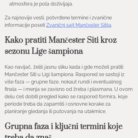
atmosfera je pola doživljaja.
Za najnovije vesti, potvrđene termine i zvanične
informacije poseti
Zvanični sajt Mančester Sitija
.
Kako pratiti Mančester Siti kroz
sezonu Lige šampiona
Kao navijač, želiš jasnu sliku kada i gde možeš pratiti
Mančester Siti u Ligi šampiona. Raspored se sastoji iz
više faza — grupne faze, nokaut rundi i eventualnog
finala — i menja se zavisno od žreba i plasmana. U ovom
delu ćeš dobiti pregled kako se raspored formira, koje
periode treba da zapamtiš i osnovne korake za
planiranje gledanja ili putovanja na utakmice.
Grupna faza i ključni termini koje
treba da znaš