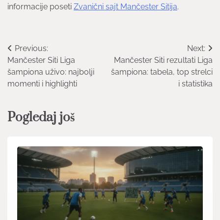
informacije poseti
Zvanični sajt Mančester Sitija
.
Post
Previous:
Next:
Mančester Siti Liga
Mančester Siti rezultati Liga
navigation
šampiona uživo: najbolji
šampiona: tabela, top strelci
momenti i highlighti
i statistika
Pogledaj još