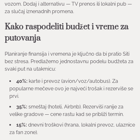
vozom. Dodaj i alternativu — TV prenos ili lokalni pub —
za slučaj iznenadnih promena.
Kako raspodeliti budžet i vreme za
putovanja
Planiranje finansija i vremena je ključno da bi pratio Siti
bez stresa. Predlažemo jednostavnu podelu budžeta za
svaki put na utakmicu:
40%:
karte i prevoz (avion/voz/autobus). Za
popularne mečeve ovo je najveći trošak i rezerviše se
prvi.
35%:
smeštaj (hoteli, Airbnb). Rezerviši ranije za
velike gradove — cene rastu kad se približi termin.
15%:
dnevni troškovi (hrana, lokalni prevoz, ulaznice
za fan zone).