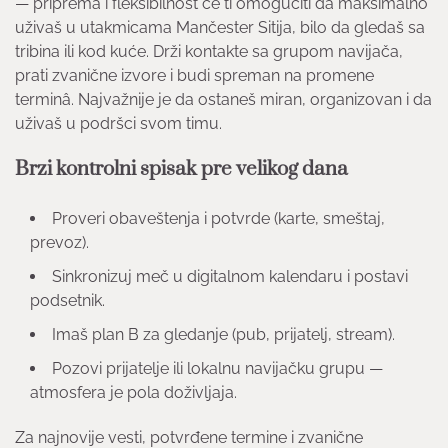
— priprema i fleksibilnost će ti omogućiti da maksimalno
uživaš u utakmicama Mančester Sitija, bilo da gledaš sa
tribina ili kod kuće. Drži kontakte sa grupom navijača,
prati zvanične izvore i budi spreman na promene
terminâ. Najvažnije je da ostaneš miran, organizovan i da
uživaš u podršci svom timu.
Brzi kontrolni spisak pre velikog dana
Proveri obaveštenja i potvrde (karte, smeštaj,
prevoz).
Sinkronizuj meč u digitalnom kalendaru i postavi
podsetnik.
Imaš plan B za gledanje (pub, prijatelj, stream).
Pozovi prijatelje ili lokalnu navijačku grupu —
atmosfera je pola doživljaja.
Za najnovije vesti, potvrđene termine i zvanične