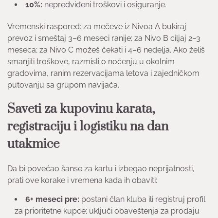
10%:
nepredviđeni troškovi i osiguranje.
Vremenski raspored: za mečeve iz Nivoa A bukiraj
prevoz i smeštaj 3–6 meseci ranije; za Nivo B ciljaj 2–3
meseca; za Nivo C možeš čekati i 4–6 nedelja. Ako želiš
smanjiti troškove, razmisli o noćenju u okolnim
gradovima, ranim rezervacijama letova i zajedničkom
putovanju sa grupom navijača.
Saveti za kupovinu karata,
registraciju i logistiku na dan
utakmice
Da bi povećao šanse za kartu i izbegao neprijatnosti,
prati ove korake i vremena kada ih obaviti:
6+ meseci pre:
postani član kluba ili registruj profil
za prioritetne kupce; uključi obaveštenja za prodaju