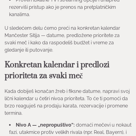
rezerviši pristup ako je prenos na pretplatničkim
kanalima.
U sledećem delu ćemo preći na konkretan kalendar
Mančester Sitija — datume, predložene prioritete za
svaki meč i kako da raspodeliš budžet i vreme za
gledanje ili putovanje.
Konkretan kalendar i predlozi
prioriteta za svaki meč
Kada dobiješ konačan žreb i fiksne datume, napravi svoj
lični kalendar u četiri nivoa prioriteta. To će ti pomoći da
brzo reaguješ na prodaju karata, rezervacije i promene
termina.
Nivo A — „nepropuštivo“:
domaći mečevi u nokaut
fazi, utakmice protiv velikih rivala (npr. Real, Bayern), i