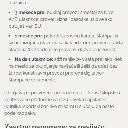
ulaznica.
3 meseca pre:
bukiraj prevoz i smeštaj za Nivo
A/B utakmice; proveri vizne i pasoške uslove ako
putuješ van EU.
1 mesec pre:
potvrdi kupovinu karata, štampaj ili
sinhronizuj .ics ulaznicu sa kalendarom; proveri pravila
stadiona (bezbednosne provere, dozvoljene torbe).
Na dan utakmice:
stiži ranije (2–3 sata pre) ako ideš
na mesto za okupljanje navijača ili želiš da uđeš bez
žurbe; koristi javni prevoz i pripremi digitalne/
štampane dokumente.
Izbegavaj neproverene preprodavce — koristi klupske i
verifikovane platforme za rezu. Uvek imaj plan B
(publika, sportski bar, live stream) u slučaju da nešto
pođe naopako.
Završne napomene za navijače