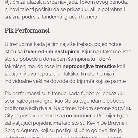
ključni za ulazak u srca navijača. Tokom ovog perioda,
njihovi talenti počinju da se prikazuju, ali je potrebna i
snažna podrška tandema igrača i trenera.
Pik Performansi
U trenucima kada je tim najviše trebao, pojedinci se
ističu sa
izvanrednim nastupima
. Ključne utakmice, kao
što su pobede u domaćem šampionatu i UEFA
takmičenjima, donose im
neprocenjive trenutke
koji
jačaju njihovu reputaciju. Taktika, timska hemija i
individualne veštine dovode do trijumfa koji se pamte.
Pik performansi su ti trenuci kada fudbaleri pokazuju
svoj najbolji nivo igre, kao što su legendarne pobede
protiv najvećih rivala. Na primer, tokom sezone 2017/18,
City je postavio rekord sa
100 bodova
u Premijer ligi, a
zahvaljujući pojedincima kao što su Kevin De Bruyne i
Sergio Agüero, koji su postigli ključne golove, tim je
zabeležio najviše pobeda u istoriji lige. Ove ostvarene