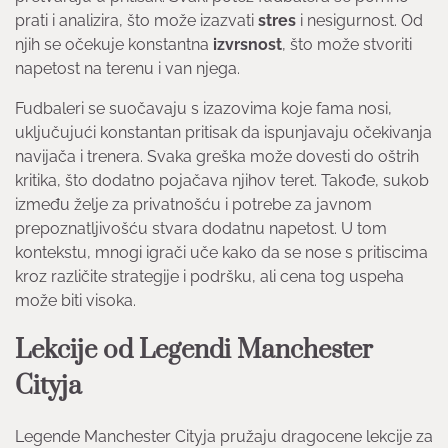
prati i analizira, što može izazvati
stres
i nesigurnost. Od
njih se očekuje konstantna
izvrsnost
, što može stvoriti
napetost na terenu i van njega.
Fudbaleri se suočavaju s izazovima koje fama nosi,
uključujući konstantan pritisak da ispunjavaju očekivanja
navijača i trenera. Svaka greška može dovesti do oštrih
kritika, što dodatno pojačava njihov teret. Takođe, sukob
između želje za privatnošću i potrebe za javnom
prepoznatljivošću stvara dodatnu napetost. U tom
kontekstu, mnogi igrači uče kako da se nose s pritiscima
kroz različite strategije i podršku, ali cena tog uspeha
može biti visoka.
Lekcije od Legendi Manchester
Cityja
Legende Manchester Cityja pružaju dragocene lekcije za