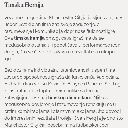
Timska Hemija
Veza među igračima Manchester Cityja je ključ za njihov
uspeh. Svaki član tima zna svoje zaduženje, a
razumevanje i komunikacija doprinose fluidnosti igre.
Ova
timska hemija
omogućava igračima da se
međusobno oslanjaju i poboljšavaju performanse jedni
drugih, što se često odražava na rezultatima i ukupnoj
igri.
Bez obzira na individualnu talentovanost, uspeh tima
zavisi od sposobnosti igrača da funkcionišu kao celina.
Fudbaleri kao što su Kevin De Bruyne i Raheem Sterling
konstantno dele loptu i kreira prilike na terenu,
zahvaljujući izvrsnoj
timskog dinamikom
. Njihovo
međusobno povjerenje i razumevanje reflektuju se u
brzim kombinacijama i ofanzivnim akcijama, što dovodi
do impresivnih rezultata i trofeja. Ova sinergija je ono što
Manchester City čini posebnim na fudbalskoj sceni.