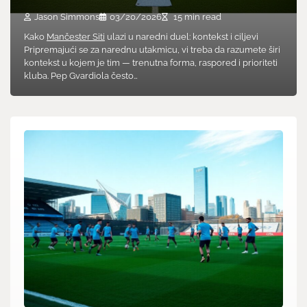
Jason Simmons
03/20/2026
15 min read
Kako
Mančester Siti
ulazi u naredni duel: kontekst i ciljevi
Pripremajući se za narednu utakmicu, vi treba da razumete širi
kontekst u kojem je tim — trenutna forma, raspored i prioriteti
kluba. Pep Gvardiola često…