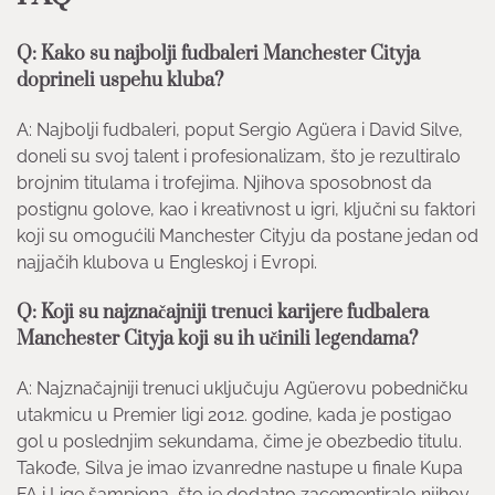
Q: Kako su najbolji fudbaleri Manchester Cityja
doprineli uspehu kluba?
A: Najbolji fudbaleri, poput Sergio Agüera i David Silve,
doneli su svoj talent i profesionalizam, što je rezultiralo
brojnim titulama i trofejima. Njihova sposobnost da
postignu golove, kao i kreativnost u igri, ključni su faktori
koji su omogućili Manchester Cityju da postane jedan od
najjačih klubova u Engleskoj i Evropi.
Q: Koji su najznačajniji trenuci karijere fudbalera
Manchester Cityja koji su ih učinili legendama?
A: Najznačajniji trenuci uključuju Agüerovu pobedničku
utakmicu u Premier ligi 2012. godine, kada je postigao
gol u poslednjim sekundama, čime je obezbedio titulu.
Takođe, Silva je imao izvanredne nastupe u finale Kupa
FA i Lige šampiona, što je dodatno zacementiralo njihov