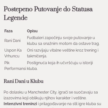
Postepeno Putovanje do Statusa
Legende
Faza
Opisu
Fudbaleri započinju svoje putovanje u
Rani Dani
klubu sa snažnim motom da ostave trag.
Uspon Ka
Oni razvijaju vitalne veštine kroz trening i
Vrhuncu
takmičenja.
Pik
Postignuća koja ih učvršćuju u istoriji
Performansi
kluba.
Rani Dani u Klubu
Po dolasku u Manchester City, igrači se suočavaju sa
izazovima koji oblikuju njihov karakter i veštine.
Intenzivni treninzi
i prilagođavanje na stil igre kluba su