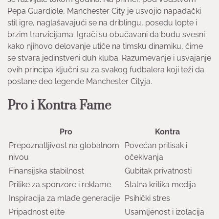
Pepa Guardiole, Manchester City je usvojio napadački
stil igre, naglašavajući se na driblingu, posedu lopte i
brzim tranzicijama. Igrači su obučavani da budu svesni
kako njihovo delovanje utiče na timsku dinamiku, čime
se stvara jedinstveni duh kluba. Razumevanje i usvajanje
ovih principa ključni su za svakog fudbalera koji teži da
postane deo legende Manchester Cityja.
Pro i Kontra Fame
Pro
Kontra
Prepoznatljivost na globalnom
Povećan pritisak i
nivou
očekivanja
Finansijska stabilnost
Gubitak privatnosti
Prilike za sponzore i reklame
Stalna kritika medija
Inspiracija za mlađe generacije
Psihički stres
Pripadnost elite
Usamljenost i izolacija