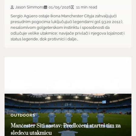
Jason Simmons
01/05/2026
11 min read
Sergio Agüero ostaje ikona Manchester Cityja zahvaljujući
presudnim pogocima (uključujući legendarni gol 93:20 2012.),
nesalomivom golgeterskom instinktu i sposobnosti da
odlučuje velike utakmice; navijače privlači i njegova lojalnost i
status legende, dok protivnici i dalje…
OUTDOORS
Mančester Siti sastav: Predloženi startni tim za
sledeću utakmicu