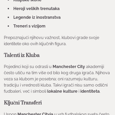
Heroji velikih trenutaka
Legende iz inostranstva
Treneri s vizijom
Prepoznajući njihovu važnost, klubovi grade svoje
identitete oko ovih ključnih figura.
Talenti iz Kluba
Pojedinci koji su odrasli u
Manchester City
akademiji
često utiču na tim više od bilo kog druga igrača. Njihova
veza sa klubom je posebna; oni razumeju kulturu,
tradiciju i vrednosti kluba. Takvi igrači nisu samo odlični
fudbaleri, već i simboli
lokalne kulture
i
identiteta
.
Ključni Transferi
Uspon
Manchester Cityja
u vrh fudbalskog sveta često