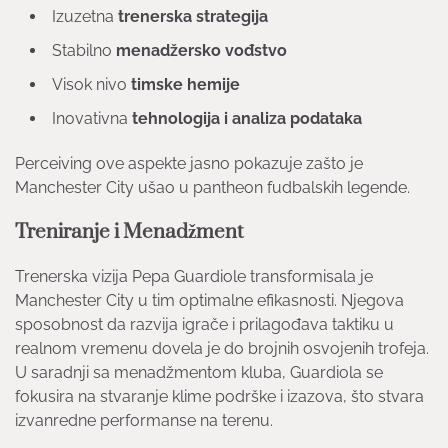
Izuzetna
trenerska strategija
Stabilno
menadžersko vođstvo
Visok nivo
timske hemije
Inovativna
tehnologija i analiza podataka
Perceiving ove aspekte jasno pokazuje zašto je
Manchester City ušao u pantheon fudbalskih legende.
Treniranje i Menadžment
Trenerska vizija Pepa Guardiole transformisala je
Manchester City u tim optimalne efikasnosti. Njegova
sposobnost da razvija igrače i prilagođava taktiku u
realnom vremenu dovela je do brojnih osvojenih trofeja.
U saradnji sa menadžmentom kluba, Guardiola se
fokusira na stvaranje klime podrške i izazova, što stvara
izvanredne performanse na terenu.