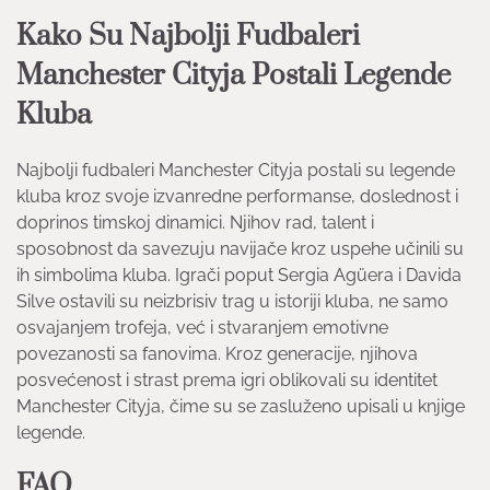
Kako Su Najbolji Fudbaleri
Manchester Cityja Postali Legende
Kluba
Najbolji fudbaleri Manchester Cityja postali su legende
kluba kroz svoje izvanredne performanse, doslednost i
doprinos timskoj dinamici. Njihov rad, talent i
sposobnost da savezuju navijače kroz uspehe učinili su
ih simbolima kluba. Igrači poput Sergia Agüera i Davida
Silve ostavili su neizbrisiv trag u istoriji kluba, ne samo
osvajanjem trofeja, već i stvaranjem emotivne
povezanosti sa fanovima. Kroz generacije, njihova
posvećenost i strast prema igri oblikovali su identitet
Manchester Cityja, čime su se zasluženo upisali u knjige
legende.
FAQ