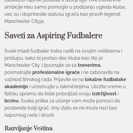
ambicije nisu samo pomogle u podizanju ugleda kluba,
već su i doprinosile statusu igrača kao pravih legendi
Manchester Cityja.
Saveti za Aspiring Fudbalere
Svaki mladi fudbaler treba raditi na svojim veštinama i
pristupu, kako bi postao deo kluba kao što je
Manchester City. Upoznajte se sa
trenerima
,
posmatrajte
profesionalne igrače
i ne zaboravite na
važnost timskog rada. Prijavite se na
lokalne fudbalske
akademije
i učestvujte u takmičenjima. Uložite vreme u
fizičku spremu da biste poboljšali svoju
izdržljivost
i
brzinu
. Svaka prilika za učenje vam može pomoći da
postanete bolji igrač. Any zlato se ne može naći bez
napornog rada i strasti.
Razvijanje Veština