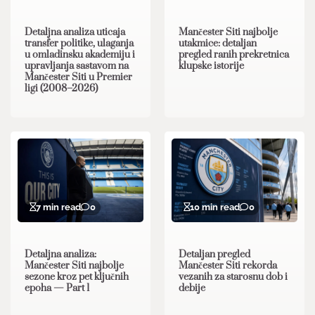
Detaljna analiza uticaja
Mančester Siti najbolje
transfer politike, ulaganja
utakmice: detaljan
u omladinsku akademiju i
pregled ranih prekretnica
upravljanja sastavom na
klupske istorije
Mančester Siti u Premier
ligi (2008–2026)
7 min read
0
10 min read
0
Detaljna analiza:
Detaljan pregled
Mančester Siti najbolje
Mančester Siti rekorda
sezone kroz pet ključnih
vezanih za starosnu dob i
epoha — Part 1
debije