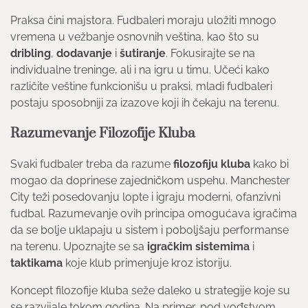
Praksa čini majstora. Fudbaleri moraju uložiti mnogo
vremena u vežbanje osnovnih veština, kao što su
dribling
,
dodavanje
i
šutiranje
. Fokusirajte se na
individualne treninge, ali i na igru u timu. Učeći kako
različite veštine funkcionišu u praksi, mladi fudbaleri
postaju sposobniji za izazove koji ih čekaju na terenu.
Razumevanje Filozofije Kluba
Svaki fudbaler treba da razume
filozofiju kluba
kako bi
mogao da doprinese zajedničkom uspehu. Manchester
City teži posedovanju lopte i igraju moderni, ofanzivni
fudbal. Razumevanje ovih principa omogućava igračima
da se bolje uklapaju u sistem i poboljšaju performanse
na terenu. Upoznajte se sa
igračkim sistemima
i
taktikama
koje klub primenjuje kroz istoriju.
Koncept filozofije kluba seže daleko u strategije koje su
se razvijale tokom godina. Na primer, pod vođstvom