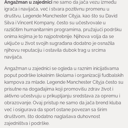
Angažman u zajednici
ne samo da jača vezu između
igrača i navijača, već i stvara pozitivnu promenu u
društvu. Legende Manchester Cityja, kao što su David
Silva i Vincent Kompany, često su učestvovale u
različitim humanitarnim programima, pružajući podršku
onima kojima je to najpotrebnije. Njihova volja da se
uključe u život svojih sugrađana dodatno je osnažila
njihovu reputaciju i ostavila dubok trag u srcima
navijača.
Angažman u zajednici se ogleda u raznim inicijativama
poput podrške lokalnim školama i organizaciji fudbalskih
kampova za mlade. Legende Manchester Cityja često su
prisutne na događajima koji promovišu zdrav život i
aktivno učestvuju u prikupljanju sredstava za opremu i
obrazovanje. Ovaj pristup ne samo da jača brend kluba
već i osigurava da sport ostane povezan sa širim
društvom, što dodatno naglašava duhovnost
zajedništva i podrške.