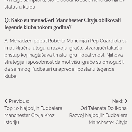
status u klubu.
Q: Kako su menadžeri Manchester Cityja oblikovali
legende kluba tokom godina?
A: Menadžeri poput Roberta Mancinija i Pep Guardiola su
imali ključnu ulogu u razvoju igrača, stvarajući taktički
pristup koji naglašava timsku igru i kreativnost. Njihova
strategija i sposobnost da motivišu igrače su omogućili
da se mnogi fudbaleri unaprede i postanu legende
kluba.
Post
Previous:
Next:
Top 10 Najboljih Fudbalera
Od Talenata Do Ikona:
navigation
Manchester Cityja Kroz
Razvoj Najboljih Fudbalera
Istoriju
Manchester Cityja