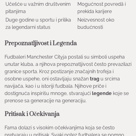
Učešće u važnim društvenim
Mogućnost povredâ i
pitanjima
prekida karijere
Duge godine u sportu i prilika
Neizvesnost oko
za legendarni status
budućnosti
Prepoznatljivost i Legenda
Fudbaleri Manchester Cityja postali su simboli uspeha
unutar kluba, a njihova prepoznatljivost često prevazilazi
granice sporta. Kroz postizanje značajnih trofeja i
osobne uspehe, oni ostavljaju snažan
trag
u srcima
navijača, kao i u istoriji fudbala. Njihove priče i
dostignuća inspirišu mnoge, stvarajući
legende
koje se
prenose sa generacije na generaciju.
Pritisak i Očekivanja
Fama dolazi s visokim očekivanjima koja se često
pretvaraju u pritisak. Svaki potez fudbalera se pomno