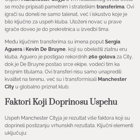
se može pripisati pametnim i strateškim
transferima
. Ovi
igrači su doneli ne samo talenat, već i iskustvo koje je
bilo ključno za uspeh kluba. Uloženi novac u prave
igrače doveo je do prekretnica u izvedbi tima.
Među ključnim transferima su imena poput
Sergia
Aguera
i
Kevin De Bruyne
, koji su obeležili zlatnu eru
kluba. Aguero je postigao rekordnih
260 golova
za City,
dok je De Bruyne postao srce ekipe, vodeći tim ka
brojnim titulama. Ovi transferi nisu samo unapredili
kvalitet na terenu, već su i transformisali
Manchester
City
u globalno priznat klub.
Faktori Koji Doprinosu Uspehu
Uspeh Manchester Cityja je rezultat više faktora koji su
doprineli postizanju vrhunskih rezultata. Ključni elementi
uključuju: