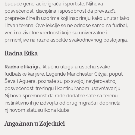
buduće generacije igrača i sportiste. Njihova
posvećenost, disciplina i sposobnost da prevaziđu
prepreke čine ih uzorima koji inspiriraju kako unutar tako
i izvan terena. Ove lekcije se ne odnose samo na fudbal,
već i na životne vrednosti koje su univerzalne i
primenljive na razne aspekte svakodnevnog postojanja.
Radna Etika
Radna etika
igra ključnu ulogu u uspehu svake
fudbalske karijere. Legende Manchester Cityja, poput
Ševa i Aguera, poznate su po svojoj nevjerovatnoj
posvećenosti treningu i kontinuiranom usavršavanju.
Njihova spremnost da rade dodatne sate na terenu
instinktivno ih je izdvojila od drugih igrača i doprinela
njihovom statusu ikona kluba.
Angažman u Zajednici