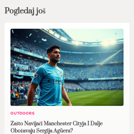
Pogledaj još
OUTDOORS
Zašto Navijači Manchester Cityja I Dalje
Obožavaju Sergija Agüera?