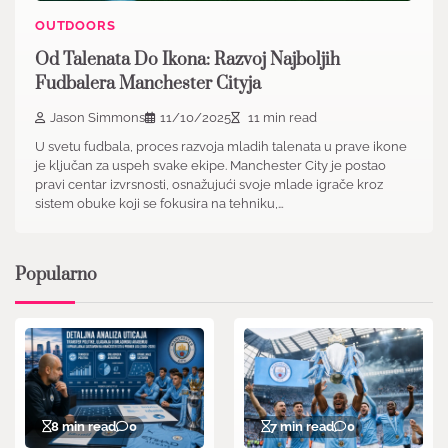
OUTDOORS
Od Talenata Do Ikona: Razvoj Najboljih
Fudbalera Manchester Cityja
Jason Simmons
11/10/2025
11 min read
U svetu fudbala, proces razvoja mladih talenata u prave ikone
je ključan za uspeh svake ekipe. Manchester City je postao
pravi centar izvrsnosti, osnažujući svoje mlade igrače kroz
sistem obuke koji se fokusira na tehniku,…
Popularno
8 min read
0
7 min read
0