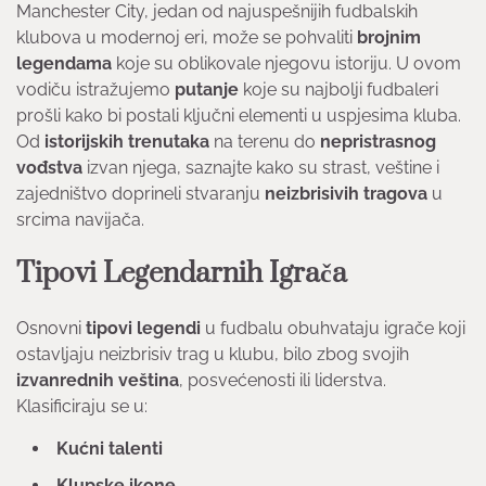
Manchester City, jedan od najuspešnijih fudbalskih
klubova u modernoj eri, može se pohvaliti
brojnim
legendama
koje su oblikovale njegovu istoriju. U ovom
vodiču istražujemo
putanje
koje su najbolji fudbaleri
prošli kako bi postali ključni elementi u uspjesima kluba.
Od
istorijskih trenutaka
na terenu do
nepristrasnog
vođstva
izvan njega, saznajte kako su strast, veštine i
zajedništvo doprineli stvaranju
neizbrisivih tragova
u
srcima navijača.
Tipovi Legendarnih Igrača
Osnovni
tipovi legendi
u fudbalu obuhvataju igrače koji
ostavljaju neizbrisiv trag u klubu, bilo zbog svojih
izvanrednih veština
, posvećenosti ili liderstva.
Klasificiraju se u:
Kućni talenti
Klupske ikone