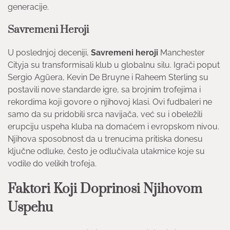
generacije.
Savremeni Heroji
U poslednjoj deceniji,
Savremeni heroji
Manchester
Cityja su transformisali klub u globalnu silu. Igrači poput
Sergio Agüera, Kevin De Bruyne i Raheem Sterling su
postavili nove standarde igre, sa brojnim trofejima i
rekordima koji govore o njihovoj klasi. Ovi fudbaleri ne
samo da su pridobili srca navijača, već su i obeležili
erupciju uspeha kluba na domaćem i evropskom nivou.
Njihova sposobnost da u trenucima pritiska donesu
ključne odluke, često je odlučivala utakmice koje su
vodile do velikih trofeja.
Faktori Koji Doprinosi Njihovom
Uspehu