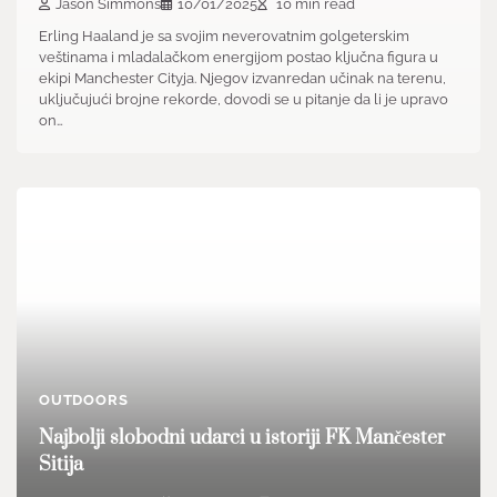
Jason Simmons
10/01/2025
10 min read
Erling Haaland je sa svojim neverovatnim golgeterskim
veštinama i mladalačkom energijom postao ključna figura u
ekipi Manchester Cityja. Njegov izvanredan učinak na terenu,
uključujući brojne rekorde, dovodi se u pitanje da li je upravo
on…
OUTDOORS
Najbolji slobodni udarci u istoriji FK Mančester
Sitija