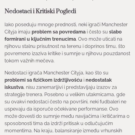
Nedostaci i Kritiski Pogledi
Iako poseduju mnoge prednosti, neki igrači Manchester
Cityja imaju
problem sa povredama
i često su
slabo
formirani u ključnim trenucima
. Ovo može uticati na
njihovu stalnu prisutnost na terenu i doprinos timu, što
povremeno izaziva kritike i sumnje u njihovu pouzdanost
tokom važnih mečeva.
Nedostaci igrača Manchester Cityja, kao što su
problemi sa fizičkom izdržljivošću
i
nedostatak
iskustva
, nisu zanemarljivi i predstavljaju izazov za
strategije trenera. Posebno u velikim utakmicama, gde
su ovakvi nedostaci često na površini, neki fudbaleri ne
uspevaju da isporuče očekivane performanse. Ovo
može dovesti do sumnje među navijačima i kritičarima o
sposobnosti tima da izdrži pritisak u odlučujućim
momentima. Na kraju, balansiranje između vrhunskih