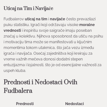
Uticaj na Tim i Navijače
Fudbalerov
uticaj na tim
i
navijače
često prevazilazi
puku statistiku. Igrači koji održavaju visoke
moralne
vrednosti
i inspirišu svoje saigrače imaju poseban
značaj u kolektivu. Njihova sposobnost da utiču na psihu
i motivaciju tima može se manifestovati u ključnim
momentima tokom utakmica, što jača vezu između
igrača i navijača. Osećaj zajedništva koji kreiraju za
vreme važnih mečeva donosi dodatni stepen
entuzijazma i lojalnosti, što je od esencijalne važnosti za
uspeh kluba.
Prednosti i Nedostaci Ovih
Fudbalera
Prednosti
Nedostaci