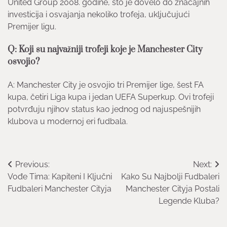
United Group 2008. godine, što je dovelo do značajnih
investicija i osvajanja nekoliko trofeja, uključujući
Premijer ligu.
Q: Koji su najvažniji trofeji koje je Manchester City
osvojio?
A: Manchester City je osvojio tri Premijer lige, šest FA
kupa, četiri Liga kupa i jedan UEFA Superkup. Ovi trofeji
potvrđuju njihov status kao jednog od najuspešnijih
klubova u modernoj eri fudbala.
Post
Previous:
Next:
Vođe Tima: Kapiteni I Ključni
Kako Su Najbolji Fudbaleri
navigation
Fudbaleri Manchester Cityja
Manchester Cityja Postali
Legende Kluba?