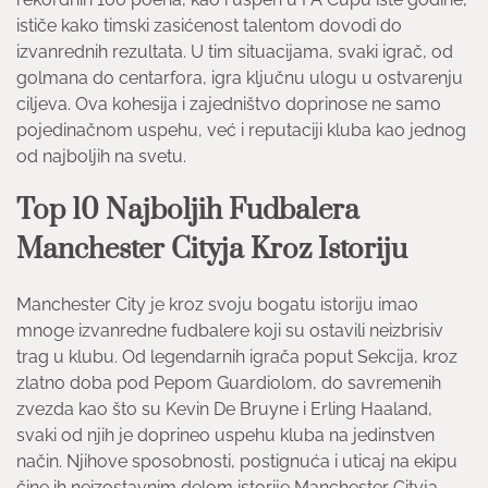
ističe kako timski zasićenost talentom dovodi do
izvanrednih rezultata. U tim situacijama, svaki igrač, od
golmana do centarfora, igra ključnu ulogu u ostvarenju
ciljeva. Ova kohesija i zajedništvo doprinose ne samo
pojedinačnom uspehu, već i reputaciji kluba kao jednog
od najboljih na svetu.
Top 10 Najboljih Fudbalera
Manchester Cityja Kroz Istoriju
Manchester City je kroz svoju bogatu istoriju imao
mnoge izvanredne fudbalere koji su ostavili neizbrisiv
trag u klubu. Od legendarnih igrača poput Sekcija, kroz
zlatno doba pod Pepom Guardiolom, do savremenih
zvezda kao što su Kevin De Bruyne i Erling Haaland,
svaki od njih je doprineo uspehu kluba na jedinstven
način. Njihove sposobnosti, postignuća i uticaj na ekipu
čine ih neizostavnim delom istorije Manchester Cityja,