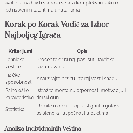
kvaliteta i vidljivih slabosti stvara kompleksnu sliku o
jedinstvenim talentima unutar tima.
Korak po Korak Vodič za Izbor
Najboljeg Igrača
Kriterijumi
Opis
Tehničke
Procenite dribling, pas, šut i taktičko
veštine
razumevanje.
Fizičke
Analizirajte brzinu, izdržljivost i snagu.
sposobnosti
Psihološke
Istražite mentalnu otpornost, motivaciju i
karakteristike
timski duh.
Uzmite u obzir broj postignutih golova,
Statistika
asistencija i uspešnost u duelima.
Analiza Individualnih Veština