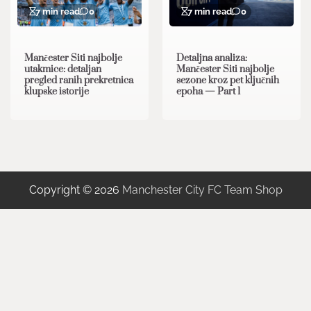
7 min read
0
7 min read
0
Mančester Siti najbolje
Detaljna analiza:
utakmice: detaljan
Mančester Siti najbolje
pregled ranih prekretnica
sezone kroz pet ključnih
klupske istorije
epoha — Part 1
Copyright © 2026
Manchester City FC Team Shop