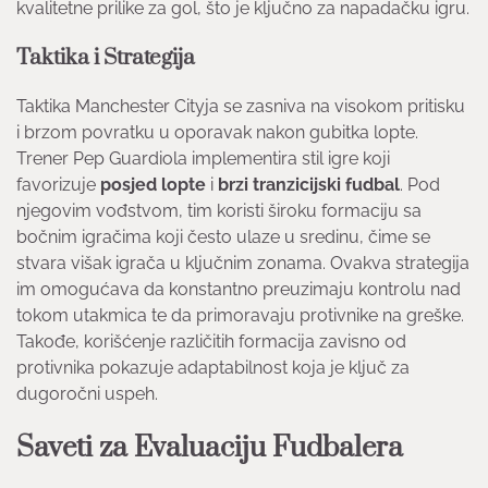
kvalitetne prilike za gol, što je ključno za napadačku igru.
Taktika i Strategija
Taktika Manchester Cityja se zasniva na visokom pritisku
i brzom povratku u oporavak nakon gubitka lopte.
Trener Pep Guardiola implementira stil igre koji
favorizuje
posjed lopte
i
brzi tranzicijski fudbal
. Pod
njegovim vođstvom, tim koristi široku formaciju sa
bočnim igračima koji često ulaze u sredinu, čime se
stvara višak igrača u ključnim zonama. Ovakva strategija
im omogućava da konstantno preuzimaju kontrolu nad
tokom utakmica te da primoravaju protivnike na greške.
Takođe, korišćenje različitih formacija zavisno od
protivnika pokazuje adaptabilnost koja je ključ za
dugoročni uspeh.
Saveti za Evaluaciju Fudbalera