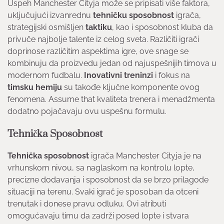
Uspeh Manchester Cityja može se pripisati više faktora,
uključujući izvanrednu
tehničku sposobnost
igrača,
strategijski osmišljen
taktiku
, kao i sposobnost kluba da
privuče najbolje talente iz celog sveta. Različiti igrači
doprinose različitim aspektima igre, ove snage se
kombinuju da proizvedu jedan od najuspešnijih timova u
modernom fudbalu.
Inovativni treninzi
i fokus na
timsku hemiju
su takođe ključne komponente ovog
fenomena. Assume that kvaliteta trenera i menadžmenta
dodatno pojačavaju ovu uspešnu formulu.
Tehnička Sposobnost
Tehnička sposobnost
igrača Manchester Cityja je na
vrhunskom nivou, sa naglaskom na kontrolu lopte,
precizne dodavanja i sposobnost da se brzo prilagode
situaciji na terenu. Svaki igrač je sposoban da otceni
trenutak i donese pravu odluku. Ovi atributi
omogućavaju timu da zadrži posed lopte i stvara