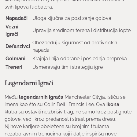
svih tipova fudbalera.
Napadači
Uloga ključna za postizanje golova
Vezni
Upravlja sredinom terena i distribucija lopte
igrači
Obezbeđuju sigurnost od protivničkih
Defanzivci
napada
Golmani
Krajnja linija odbrane i poslednja prepreka
Treneri
Usmeravaju tim i strategiju igre
Legendarni Igrači
Među
legendarnih igrača
Manchester Cityja, ističu se
imena kao što su Colin Bell i Francis Lee. Ova
ikona
kluba su ostavili neizbrisiv trag, ne samo kroz postignute
golove, već i kroz predanost i strast prema dresu.
Njihove karijere obeležene su brojnim titulama i
nezaboravnim trenucima koji i dalje inspirišu nove