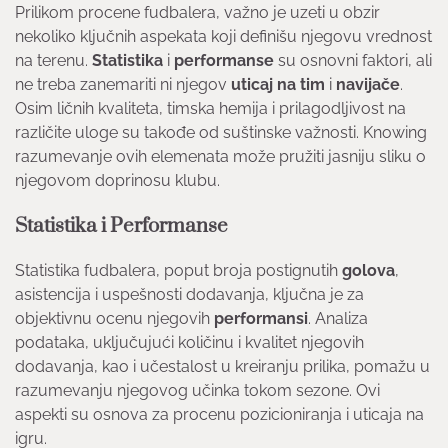
Prilikom procene fudbalera, važno je uzeti u obzir
nekoliko ključnih aspekata koji definišu njegovu vrednost
na terenu.
Statistika
i
performanse
su osnovni faktori, ali
ne treba zanemariti ni njegov
uticaj na tim
i
navijače
.
Osim ličnih kvaliteta, timska hemija i prilagodljivost na
različite uloge su takođe od suštinske važnosti. Knowing
razumevanje ovih elemenata može pružiti jasniju sliku o
njegovom doprinosu klubu.
Statistika i Performanse
Statistika fudbalera, poput broja postignutih
golova
,
asistencija i uspešnosti dodavanja, ključna je za
objektivnu ocenu njegovih
performansi
. Analiza
podataka, uključujući količinu i kvalitet njegovih
dodavanja, kao i učestalost u kreiranju prilika, pomažu u
razumevanju njegovog učinka tokom sezone. Ovi
aspekti su osnova za procenu pozicioniranja i uticaja na
igru.