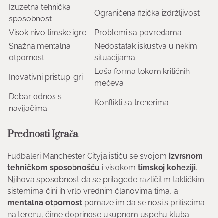
Izuzetna tehnička
Ograničena fizička izdržljivost
sposobnost
Visok nivo timske igre
Problemi sa povredama
Snažna mentalna
Nedostatak iskustva u nekim
otpornost
situacijama
Loša forma tokom kritičnih
Inovativni pristup igri
mečeva
Dobar odnos s
Konflikti sa trenerima
navijačima
Prednosti Igrača
Fudbaleri Manchester Cityja ističu se svojom
izvrsnom
tehničkom sposobnošću
i visokom
timskoj koheziji
.
Njihova sposobnost da se prilagode različitim taktičkim
sistemima čini ih vrlo vrednim članovima tima, a
mentalna otpornost
pomaže im da se nosi s pritiscima
na terenu, čime doprinose ukupnom uspehu kluba.