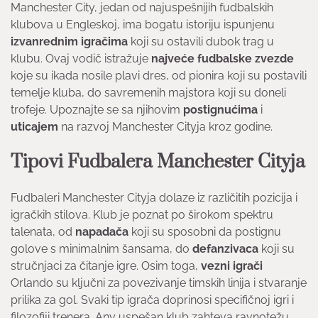
Manchester City, jedan od najuspešnijih fudbalskih
klubova u Engleskoj, ima bogatu istoriju ispunjenu
izvanrednim igračima
koji su ostavili dubok trag u
klubu. Ovaj vodič istražuje
najveće fudbalske zvezde
koje su ikada nosile plavi dres, od pionira koji su postavili
temelje kluba, do savremenih majstora koji su doneli
trofeje. Upoznajte se sa njihovim
postignućima
i
uticajem
na razvoj Manchester Cityja kroz godine.
Tipovi Fudbalera Manchester Cityja
Fudbaleri Manchester Cityja dolaze iz različitih pozicija i
igračkih stilova. Klub je poznat po širokom spektru
talenata, od
napadača
koji su sposobni da postignu
golove s minimalnim šansama, do
defanzivaca
koji su
stručnjaci za čitanje igre. Osim toga,
vezni igrači
Orlando su ključni za povezivanje timskih linija i stvaranje
prilika za gol. Svaki tip igrača doprinosi specifičnoj igri i
filozofiji trenera. Any uspešan klub zahteva ravnotežu