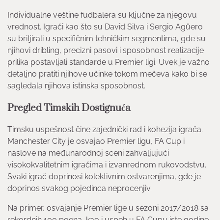
Individualne veštine fudbalera su ključne za njegovu
vrednost. Igrači kao što su David Silva i Sergio Agüero
su briljirali u specifičnim tehničkim segmentima, gde su
njihovi dribling, precizni pasovi i sposobnost realizacije
prilika postavljali standarde u Premier ligi. Uvek je važno
detaljno pratiti njihove učinke tokom mečeva kako bi se
sagledala njihova istinska sposobnost.
Pregled Timskih Dostignuća
Timsku uspešnost čine zajednički rad i kohezija igrača.
Manchester City je osvajao Premier ligu, FA Cup i
naslove na međunarodnoj sceni zahvaljujući
visokokvalitetnim igračima i izvanrednom rukovodstvu.
Svaki igrač doprinosi kolektivnim ostvarenjima, gde je
doprinos svakog pojedinca neprocenjiv.
Na primer, osvajanje Premier lige u sezoni 2017/2018 sa
rekordnih 100 poena, kao i uspeh u FA Cupu iste godine,