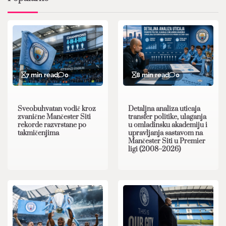
7 min read
0
8 min read
0
Sveobuhvatan vodič kroz
Detaljna analiza uticaja
zvanične Mančester Siti
transfer politike, ulaganja
rekorde razvrstane po
u omladinsku akademiju i
takmičenjima
upravljanja sastavom na
Mančester Siti u Premier
ligi (2008–2026)