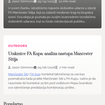
Jason Simmons
05/19/2025
10 min read
U ovom članku, istražićemo najveće slobodne udarce u istoriji
FK Mančester Sitija, koji su ostavili neizbrisiv trag na klupskoj
sceni. Ova ekipa je poznata po svojim izvanrednim izvođačima
slobodnih udaraca, koji su često oduševljavali publiku…
OUTDOORS
Utakmice FA Kupa: analiza nastupa Mančester
Sitija
Jason Simmons
05/06/2026
7 min read
Mančester Siti
i
FA Kup
: kontekst takmičenja za vas kao
posmatrača Kada pratite Mančester Siti u FA Kupu, važno je da
razumete širi kontekst: za tim pod vođstvom Pepa Gvardiole
ovo takmičenje predstavlja kombinaciju prilike…
Popularno