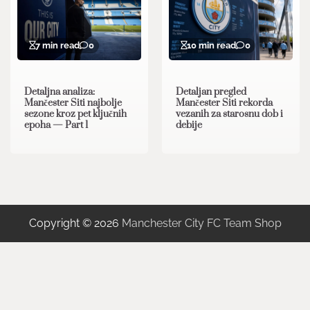
7 min read
0
10 min read
0
Detaljna analiza:
Detaljan pregled
Mančester Siti najbolje
Mančester Siti rekorda
sezone kroz pet ključnih
vezanih za starosnu dob i
epoha — Part 1
debije
Copyright © 2026
Manchester City FC Team Shop