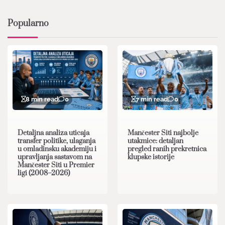
Popularno
8 min read
0
7 min read
0
Detaljna analiza uticaja
Mančester Siti najbolje
transfer politike, ulaganja
utakmice: detaljan
u omladinsku akademiju i
pregled ranih prekretnica
upravljanja sastavom na
klupske istorije
Mančester Siti u Premier
ligi (2008–2026)