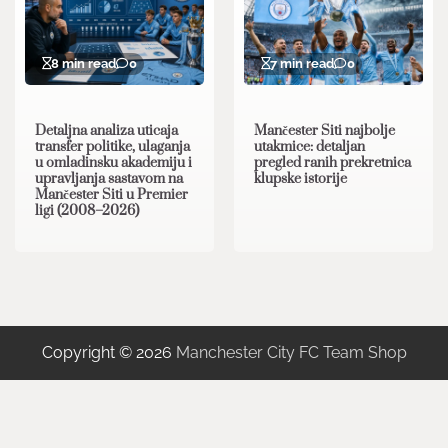
8 min read
0
7 min read
0
Detaljna analiza uticaja
Mančester Siti najbolje
transfer politike, ulaganja
utakmice: detaljan
u omladinsku akademiju i
pregled ranih prekretnica
upravljanja sastavom na
klupske istorije
Mančester Siti u Premier
ligi (2008–2026)
Copyright © 2026
Manchester City FC Team Shop