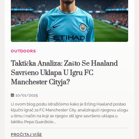
OUTDOORS
Taktička Analiza: Zašto Se Haaland
Savršeno Uklapa U Igru FC
Manchester Cityja?
10/01/2025
U ovom blog postu istražićemo kako je Erling Haaland postao
ključni igrač za FC Manchester City, analizirajući njegovu ulogu
u timu i način na koji se njegov stil igre savršeno uklapa u
taktiku Pepa Guardiole.…
PROČITAJ VIŠE