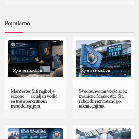
Popularno
7 min read
0
7 min read
0
Mančester Siti najbolje
Sveobuhvatan vodič kroz
sezone — detaljan vodič
zvanične Mančester Siti
sa transparentnom
rekorde razvrstane po
metodologijom
takmičenjima