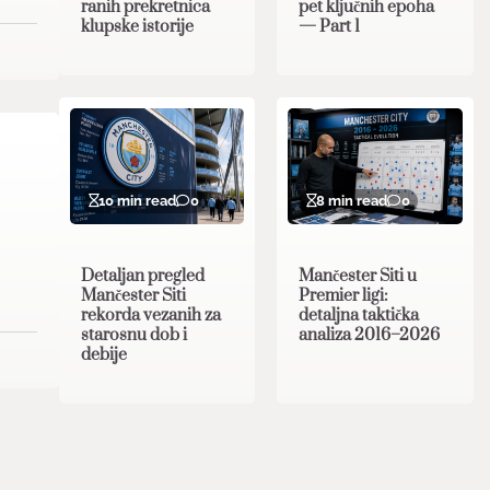
ranih prekretnica
pet ključnih epoha
klupske istorije
— Part 1
10 min read
0
8 min read
0
Detaljan pregled
Mančester Siti u
Mančester Siti
Premier ligi:
rekorda vezanih za
detaljna taktička
starosnu dob i
analiza 2016–2026
debije