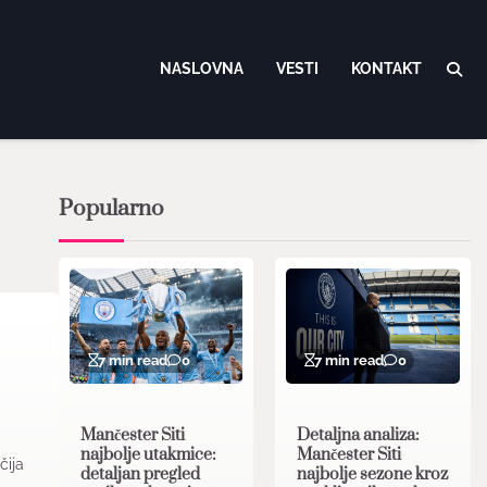
NASLOVNA
VESTI
KONTAKT
Popularno
7 min read
0
7 min read
0
Mančester Siti
Detaljna analiza:
najbolje utakmice:
Mančester Siti
čija
detaljan pregled
najbolje sezone kroz