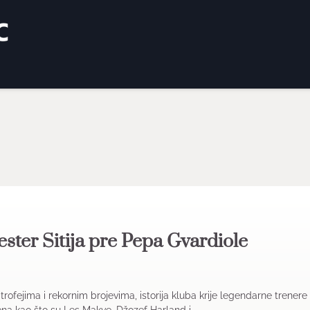
čester Sitija pre Pepa Gvardiole
fejima i rekornim brojevima, istorija kluba krije legendarne trenere 
na kao što su Les Makve, Džozef Harland i…